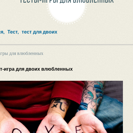
я,
Тест,
тест для двоих
игры для влюбленных
ст-игра для двоих влюбленных