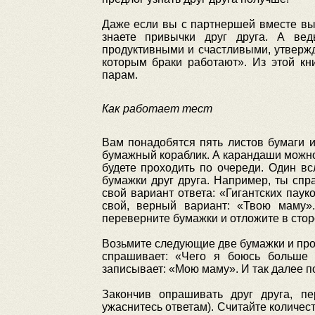
Даже если вы с партнершей вместе выра
знаете привычки друг друга. А вед
продуктивными и счастливыми, утвержд
которым браки работают». Из этой кн
парам.
Как работает тест
Вам понадобятся пять листов бумаги 
бумажный кораблик. А карандаши можно 
будете проходить по очереди. Один вс
бумажки друг друга. Например, ты сп
свой вариант ответа: «Гигантских пау
свой, верный вариант: «Твою маму»
переверните бумажки и отложите в стор
Возьмите следующие две бумажки и пров
спрашивает: «Чего я боюсь больше
записывает: «Мою маму». И так далее п
Закончив опрашивать друг друга, пе
ужаснитесь ответам). Считайте количес