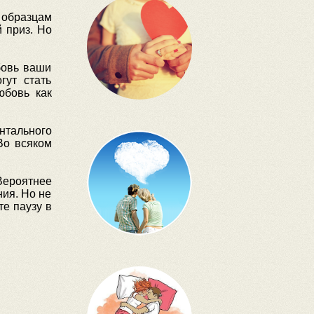
м образцам
 приз. Но
бовь ваши
гут стать
юбовь как
нтального
Во всяком
Вероятнее
ия. Но не
те паузу в