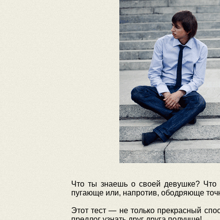
Что ты знаешь о своей девушке? Что
пугающе или, напротив, ободряюще точн
Этот тест — не только прекрасный спос
предлог узнать друг друга получше!