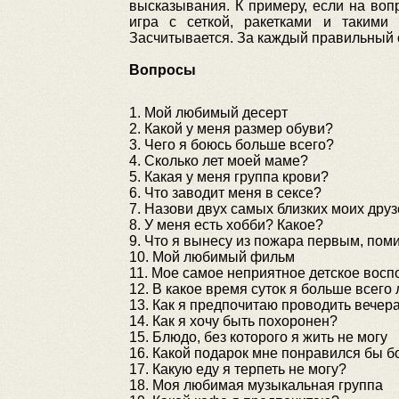
высказывания. К примеру, если на воп
игра с сеткой, ракетками и таким
Засчитывается. За каждый правильный о
Вопросы
1. Мой любимый десерт
2. Какой у меня размер обуви?
3. Чего я боюсь больше всего?
4. Сколько лет моей маме?
5. Какая у меня группа крови?
6. Что заводит меня в сексе?
7. Назови двух самых близких моих друз
8. У меня есть хобби? Какое?
9. Что я вынесу из пожара первым, пом
10. Мой любимый фильм
11. Мое самое неприятное детское вос
12. В какое время суток я больше всег
13. Как я предпочитаю проводить вечер
14. Как я хочу быть похоронен?
15. Блюдо, без которого я жить не могу
16. Какой подарок мне понравился бы б
17. Какую еду я терпеть не могу?
18. Моя любимая музыкальная группа