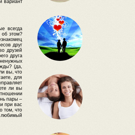
й вариант
ые всегда
 об этом?
езнакомец
ресов друг
во друзей
его друга
 ненужных
жды? (да,
ли вы, что
аете, для
 управляет
ете ли вы
отношении
знь пары –
ли при вас
о том, что
ш любимый