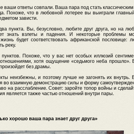
се ваши ответы совпали. Ваша пара под стать классически
да. Похоже, что в любовной лотерее вы выиграли главный
едметом зависти.
ва пункта. Вы, безусловно, любите друг друга, но на лю
ет знать взлеты и падения. И некоторые проблемы мо
жизнь будет соответствовать африканской пословице: л
ь реку.
 пунктов. Похоже, что у вас нет особых иллюзий сентиме
 отношениями, хотя ощущение «седьмого неба прошло». 
 произойдет без драмы.
икты неизбежны, и поэтому лучше не загонять их внутрь. 
ся во взаимную демонстрацию силы и форму самоутвержден
аво на расслабление. Совет: заройте топор войны и сделай
ия является также частью отношений внутри пары.
ько хорошо ваша пара знает друг друга»