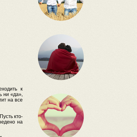
еходить к
ь ни «да»,
тит на все
Пусть кто-
ведено на