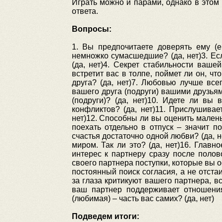
Играть можно и парами, однако в это
ответа.
Вопросы:
1. Вы предпочитаете доверять ему (е
немножко сумасшедшие? (да, нет)3. Есл
(да, нет)4. Секрет стабильности ваше
встретит вас в толпе, поймет ли он, ч
друга? (да, нет)7. Любовью лучше все
вашего друга (подруги) вашими друзьям
(подруги)? (да, нет)10. Идете ли в
конфликтов? (да, нет)11. Прислушивае
нет)12. Способны ли вы оценить маленьк
поехать отдельно в отпуск – значит по
счастья достаточно одной любви? (да, 
миром. Так ли это? (да, нет)16. Главн
интерес к партнеру сразу после полов
своего партнера поступки, которые вы о
постоянный поиск согласия, а не отста
за глаза критикуют вашего партнера, вс
ваш партнер поддерживает отношения
(любимая) – часть вас самих? (да, нет)
Подведем итоги: