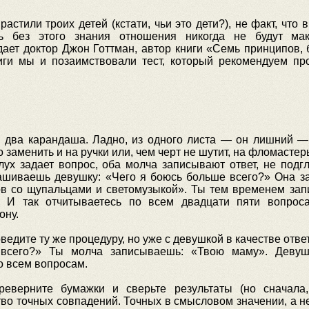
стили троих детей (кстати, чьи это дети?), не факт, что
ь без этого знания отношения никогда не будут ма
ает доктор Джон Готтман, автор книги «Семь принципов, 
иги мы и позаимствовали тест, который рекомендуем пр
и два карандаша. Ладно, из одного листа — он лишний —
заменить и на ручки или, чем черт не шутит, на фломастер
лух задает вопрос, оба молча записывают ответ, не подг
рашиваешь девушку: «Чего я боюсь больше всего?» Она з
ков со щупальцами и светомузыкой». Ты тем временем за
. И так отчитываетесь по всем двадцати пяти вопрос
ону.
едите ту же процедуру, но уже с девушкой в качестве отве
 всего?» Ты молча записываешь: «Твою маму». Девуш
о всем вопросам.
реверните бумажки и сверьте результаты (но сначала,
тво точных совпадений. Точных в смысловом значении, а н