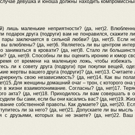
м случае девушка и юноша должны находить компромиссны
й) лишь маленькие неприятности? (да, нет)2. Влюбленн
и подарок друга (подруги) вам не понравился, скажите ли
й пары заключается в сильной любви? (да, нет)5. Если н
то вы влюблены? (да, нет)6. Являетесь ли вы центром инте
го заниматься в кровати? (да, нет)8. Стало ли большинст
и? (да, нет)9. Способны ли вы оценить иронию и юмор сво
ы время от времени на маленькую ложь, чтобы избежать
тесь ли к совету друга (подруги) при покупки вещей, оде
ие жертвы вашего друга (подруги)? (да, нет)13. Считаете 
дчеркнуть свою независимость? (да, нет)14. Как вы полаг
нет)15. Для женщины домашний очаг – трон, с которого она
ое в жизни взаимопонимание. Согласны? (да, нет)17. Теря
ого акта? (да, нет)18. Приходилось ли вам совершать в 
судили бы сами, если бы они касались вас? (да, нет)19. Жи
ивание собственной правоты. Как думаете? (да, нет)20. Ес
тупитесь ли за него? (да, нет)21. Допускаете ли вы мысль 
 с друзьями, которых вы не знаете? (да, нет)22. Ва