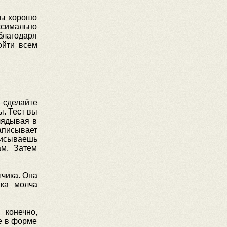
 вы хорошо
ксимально
благодаря
ойти всем
 сделайте
ы. Тест вы
лядывая в
аписывает
писываешь
ам. Затем
тчика. Она
ка молча
 конечно,
е в форме