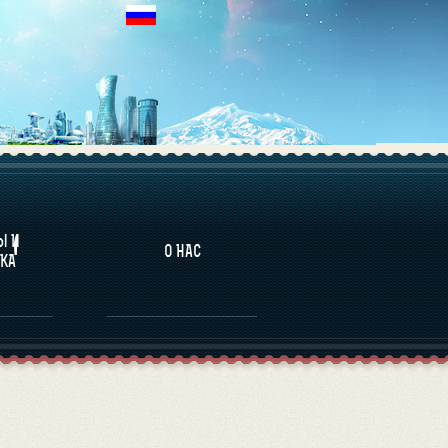
НАЛИТИКА
Ы И
О НАС
КА