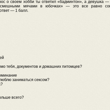
рос о своем хобби ты ответил «бадминтон», а девушка —
и смешными мячами в юбочках» — это все равно сов
твет — 1 балл.
ей
имо тебя, документов и домашних питомцев?
поминание
о люблю заниматься сексом?
а?
ольше всего?