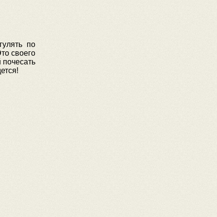
гулять по
то своего
й почесать
ется!