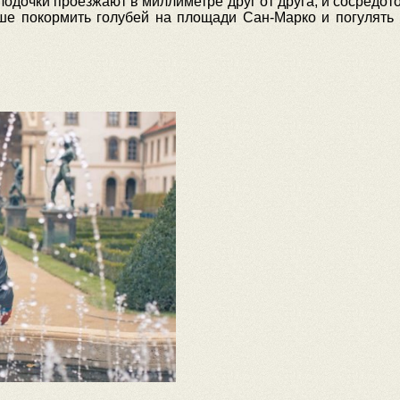
лодочки проезжают в миллиметре друг от друга, и сосредот
ше покормить голубей на площади Сан-Марко и погулять 