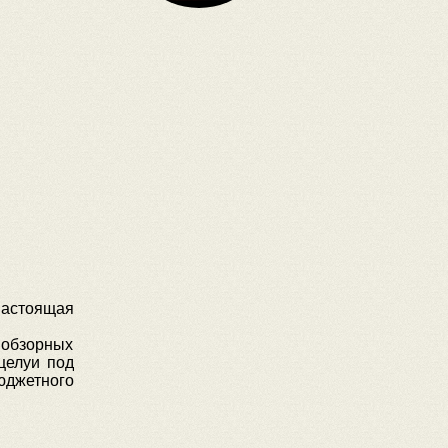
настоящая
 обзорных
целуи под
юджетного