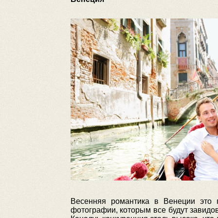
Весенняя романтика в Венеции это 
фотографии, которым все будут завид