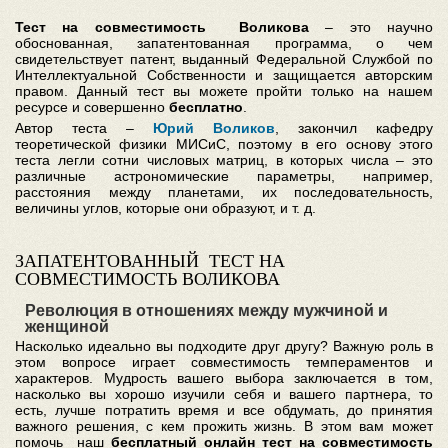
Тест на совместимость Воликова
– это научно
обоснованная, запатентованная программа, о чем
свидетельствует патент, выданный Федеральной Службой по
Интеллектуальной Собственности и защищается авторским
правом. Данный тест вы можете пройти только на нашем
ресурсе и совершенно
бесплатно
.
Автор теста –
Юрий Воликов
, закончил кафедру
теоретической физики МИСиС, поэтому в его основу этого
теста легли сотни числовых матриц, в которых числа – это
различные астрономические параметры, например,
расстояния между планетами, их последовательность,
величины углов, которые они образуют, и т. д.
ЗАПАТЕНТОВАННЫЙ ТЕСТ НА
СОВМЕСТИМОСТЬ ВОЛИКОВА
Революция в отношениях между мужчиной и
женщиной
Насколько идеально вы подходите друг другу? Важную роль в
этом вопросе играет совместимость темпераментов и
характеров. Мудрость вашего выбора заключается в том,
насколько вы хорошо изучили себя и вашего партнера, то
есть, лучше потратить время и все обдумать, до принятия
важного решения, с кем прожить жизнь. В этом вам может
помочь наш
бесплатный онлайн тест на совместимость