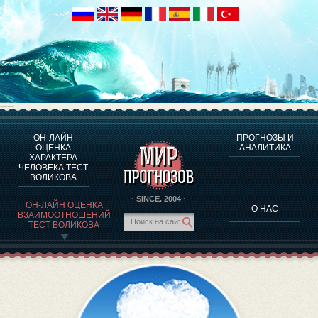
----
ОН-ЛАЙН
ПРОГНОЗЫ И
О ПРОГРАММЕ
ОЦЕНКА
АНАЛИТИКА
ХАРАКТЕРА
ОЦЕНКА ХАРАКТЕРA ЧЕЛОВЕКА
ЧЕЛОВЕКА ТЕСТ
ОЦЕНКА ХАРАКТЕРА ВЫДАЮЩИХСЯ ЛИЧНОСТЕЙ
ВОЛИКОВА
О ПРОГРАММЕ
· SINCE. 2004 ·
ОН-ЛАЙН ОЦЕНКА
О НАС
ТЕСТ НА СОВМЕСТИМОСТЬ ВОЛИКОВА
ВЗАИМООТНОШЕНИЙ
ТЕСТ ВОЛИКОВА
ПРОГНОЗЫ И АНАЛИТИКА