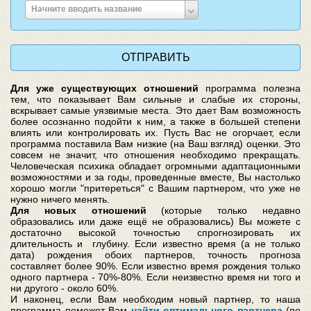
Введите
Начните вводить название
место
рождения
Для уже существующих отношений
программа полезна
тем, что показывает Вам сильные и слабые их стороны,
вскрывает самые уязвимые места. Это дает Вам возможность
более осознанно подойти к ним, а также в большей степени
влиять или контролировать их. Пусть Вас не огорчает, если
программа поставила Вам низкие (на Ваш взгляд) оценки. Это
совсем не значит, что отношения необходимо прекращать.
Человеческая психика обладает огромными адаптационными
возможностями и за годы, проведенные вместе, Вы настолько
хорошо могли "притереться" с Вашим партнером, что уже не
нужно ничего менять.
Для новых отношений
(которые только недавно
образовались или даже ещё не образовались) Вы можете с
достаточно высокой точностью спрогнозировать их
длительность и глубину. Если известно время (а не только
дата) рождения обоих партнеров, точность прогноза
составляет более 90%. Если известно время рождения только
одного партнера - 70%-80%. Если неизвестно время ни того и
ни другого - около 60%.
И наконец, если Вам необходим новый партнер, то наша
программа поможет Вам
найти оптимального партнера
(по