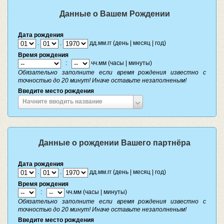
Данные о Вашем Рождении
Дата рождения
.
.
дд.мм.гг (день | месяц | год)
Время рождения
:
чч.мм (часы | минуты)
Обязательно заполните если время рождения известно с
точностью до 20 минут! Иначе оставьте незаполненым!
Введите место рождения
Введите
Начните вводить название
место
рождения
Данные о рождении Вашего партнёра
Дата рождения
.
.
дд.мм.гг (день | месяц | год)
Время рождения
:
чч.мм (часы | минуты)
Обязательно заполните если время рождения известно с
точностью до 20 минут! Иначе оставьте незаполненым!
Введите место рождения