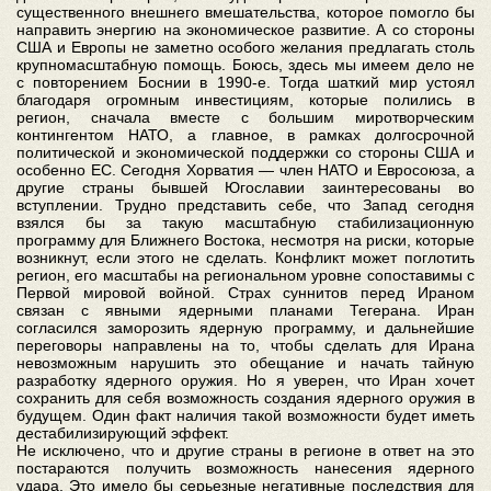
существенного внешнего вмешательства, которое помогло бы
направить энергию на экономическое развитие. А со стороны
США и Европы не заметно особого желания предлагать столь
крупномасштабную помощь. Боюсь, здесь мы имеем дело не
с повторением Боснии в 1990-е. Тогда шаткий мир устоял
благодаря огромным инвестициям, которые полились в
регион, сначала вместе с большим миротворческим
контингентом НАТО, а главное, в рамках долгосрочной
политической и экономической поддержки со стороны США и
особенно ЕС. Сегодня Хорватия — член НАТО и Евросоюза, а
другие страны бывшей Югославии заинтересованы во
вступлении. Трудно представить себе, что Запад сегодня
взялся бы за такую масштабную стабилизационную
программу для Ближнего Востока, несмотря на риски, которые
возникнут, если этого не сделать. Конфликт может поглотить
регион, его масштабы на региональном уровне сопоставимы с
Первой мировой войной. Страх суннитов перед Ираном
связан с явными ядерными планами Тегерана. Иран
согласился заморозить ядерную программу, и дальнейшие
переговоры направлены на то, чтобы сделать для Ирана
невозможным нарушить это обещание и начать тайную
разработку ядерного оружия. Но я уверен, что Иран хочет
сохранить для себя возможность создания ядерного оружия в
будущем. Один факт наличия такой возможности будет иметь
дестабилизирующий эффект.
Не исключено, что и другие страны в регионе в ответ на это
постараются получить возможность нанесения ядерного
удара. Это имело бы серьезные негативные последствия для