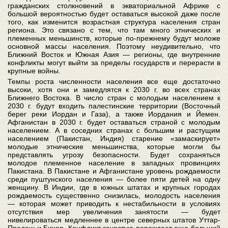
гражданских столкновений в экваториальной Африке с
большой вероятностью будет оставаться высокой даже после
того, как изменится возрастная структура населения стран
региона. Это связано с тем, что там много этнических и
племенных меньшинств, которые по-прежнему будут моложе
основной массы населения. Поэтому неудивительно, что
Ближний Восток и Южная Азия — регионы, где внутренние
конфликты могут выйти за пределы государств и перерасти в
крупные войны.
Темпы роста численности населения все еще достаточно
высоки, хотя они и замедлятся к 2030 г. во всех странах
Ближнего Востока. В число стран с молодым населением к
2030 г. будут входить палестинские территории (Восточный
берег реки Иордан и Газа), а также Иордания и Йемен.
Афганистан в 2030 г. будет оставаться страной с молодым
населением. А в соседних странах с большим и растущим
населением (Пакистан, Индия) старение «замаскирует»
молодые этнические меньшинства, которые могли бы
представлять угрозу безопасности. Будет сохраняться
молодое племенное население в западных провинциях
Пакистана. В Пакистане и Афганистане уровень рождаемости
среди пуштунского населения — более пяти детей на одну
женщину. В Индии, где в южных штатах и крупных городах
рождаемость существенно снизилась, молодость населения
— которая может приводить к нестабильности в условиях
отсутствия мер увеличения занятости — будет
нивелироваться медленнее в центре северных штатов Уттар-