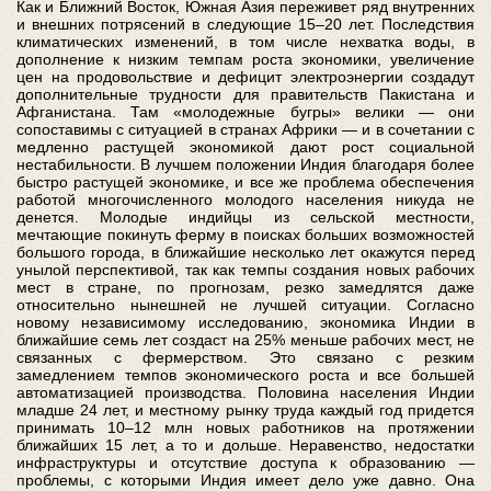
Как и Ближний Восток, Южная Азия переживет ряд внутренних
и внешних потрясений в следующие 15–20 лет. Последствия
климатических изменений, в том числе нехватка воды, в
дополнение к низким темпам роста экономики, увеличение
цен на продовольствие и дефицит электроэнергии создадут
дополнительные трудности для правительств Пакистана и
Афганистана. Там «молодежные бугры» велики — они
сопоставимы с ситуацией в странах Африки — и в сочетании с
медленно растущей экономикой дают рост социальной
нестабильности. В лучшем положении Индия благодаря более
быстро растущей экономике, и все же проблема обеспечения
работой многочисленного молодого населения никуда не
денется. Молодые индийцы из сельской местности,
мечтающие покинуть ферму в поисках больших возможностей
большого города, в ближайшие несколько лет окажутся перед
унылой перспективой, так как темпы создания новых рабочих
мест в стране, по прогнозам, резко замедлятся даже
относительно нынешней не лучшей ситуации. Согласно
новому независимому исследованию, экономика Индии в
ближайшие семь лет создаст на 25% меньше рабочих мест, не
связанных с фермерством. Это связано с резким
замедлением темпов экономического роста и все большей
автоматизацией производства. Половина населения Индии
младше 24 лет, и местному рынку труда каждый год придется
принимать 10–12 млн новых работников на протяжении
ближайших 15 лет, а то и дольше. Неравенство, недостатки
инфраструктуры и отсутствие доступа к образованию —
проблемы, с которыми Индия имеет дело уже давно. Она