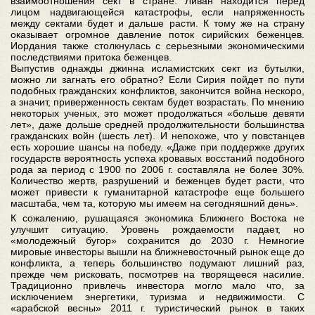
взаимоотношения сект в стране. Ливан находится перед
лицом надвигающейся катастрофы, если напряженность
между сектами будет и дальше расти. К тому же на страну
оказывает огромное давление поток сирийских беженцев.
Иордания также столкнулась с серьезными экономическими
последствиями притока беженцев.
Выпустив однажды джинна исламистских сект из бутылки,
можно ли загнать его обратно? Если Сирия пойдет по пути
подобных гражданских конфликтов, закончится война нескоро,
а значит, приверженность сектам будет возрастать. По мнению
некоторых ученых, это может продолжаться «больше девяти
лет», даже дольше средней продолжительности большинства
гражданских войн (шесть лет). И непохоже, что у повстанцев
есть хорошие шансы на победу. «Даже при поддержке других
государств вероятность успеха кровавых восстаний подобного
рода за период с 1900 по 2006 г. составляла не более 30%.
Количество жертв, разрушений и беженцев будет расти, что
может привести к гуманитарной катастрофе еще большего
масштаба, чем та, которую мы имеем на сегодняшний день».
К сожалению, рушащаяся экономика Ближнего Востока не
улучшит ситуацию. Уровень рождаемости падает, но
«молодежный бугор» сохранится до 2030 г. Немногие
мировые инвесторы вышли на ближневосточный рынок еще до
конфликта, а теперь большинство подумают лишний раз,
прежде чем рисковать, посмотрев на творящееся насилие.
Традиционно привлечь инвестора могло мало что, за
исключением энергетики, туризма и недвижимости. С
«арабской весны» 2011 г. туристический рынок в таких