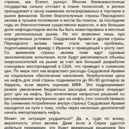
странах, как Египет, рухнул. Многие ближневосточные
государства сильно отстают в плане технологий, и регион
принадлежит к числу наименее интегрированных в торговлю и
рынок финансов. Более благополучные страны Персидского
залива в лучшем положении и могли бы помочь: за последние
годы их благосостояние существенно выросло, и все большая
доля нефтедолларов могла бы быть инвестирована в местные
или региональные рынки. Но это возможно лишь при
определенных условиях. Саудовская Аравия и другие страны
Персидского залива также стали частью проблемы,
подпитывающей вражду с Ираном и приводящей к росту сект.
Со временем страны залива тоже ждут суровые
экономические испытания, если будут увеличиваться объемы
энергоносителей на рынке за счет все большей разработки
сланцевых месторождений в США, что приведет к снижению
цен. По мере того как возрастают расходы Саудовской Аравии
на социальное обеспечение населения, безубыточная цена
на нефть для этой страны поднимается до 80–90 долларов за
баррель, если верить оценкам МВФ. Это подразумевает
резкое увеличение бюджетных расходов, которое опередит
рост цен на нефть. Без политически непростых решений по
регулированию внутренних цен на нефть (что способствовало
бы снижению потребления внутри страны) Саудовская Аравия
находится на пути к тому, чтобы через несколько десятилетий
начать импортировать нефть.
Может ли ситуация ухудшиться? Да, и, судя по всему,
вероятность этого велика. Даже если в Сирии удастся
добиться перемирия, это будет временным решением без