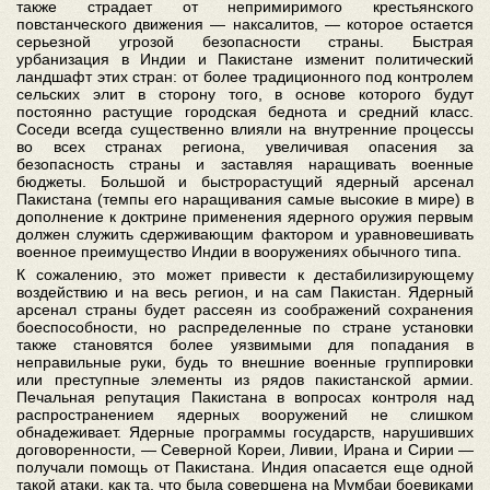
также страдает от непримиримого крестьянского
повстанческого движения — наксалитов, — которое остается
серьезной угрозой безопасности страны. Быстрая
урбанизация в Индии и Пакистане изменит политический
ландшафт этих стран: от более традиционного под контролем
сельских элит в сторону того, в основе которого будут
постоянно растущие городская беднота и средний класс.
Соседи всегда существенно влияли на внутренние процессы
во всех странах региона, увеличивая опасения за
безопасность страны и заставляя наращивать военные
бюджеты. Большой и быстрорастущий ядерный арсенал
Пакистана (темпы его наращивания самые высокие в мире) в
дополнение к доктрине применения ядерного оружия первым
должен служить сдерживающим фактором и уравновешивать
военное преимущество Индии в вооружениях обычного типа.
К сожалению, это может привести к дестабилизирующему
воздействию и на весь регион, и на сам Пакистан. Ядерный
арсенал страны будет рассеян из соображений сохранения
боеспособности, но распределенные по стране установки
также становятся более уязвимыми для попадания в
неправильные руки, будь то внешние военные группировки
или преступные элементы из рядов пакистанской армии.
Печальная репутация Пакистана в вопросах контроля над
распространением ядерных вооружений не слишком
обнадеживает. Ядерные программы государств, нарушивших
договоренности, — Северной Кореи, Ливии, Ирана и Сирии —
получали помощь от Пакистана. Индия опасается еще одной
такой атаки, как та, что была совершена на Мумбаи боевиками