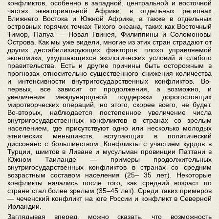
конфликтов, особенно в западной, центральной и восточной
частях экваториальной Африки, в отдельных регионах
Ближнего Востока и Южной Африке, а также в отдельных
островных горячих точках Тихого океана, таких как Восточный
Тимор, Папуа — Новая Гвинея, Филиппины и Соломоновы
Острова. Как мы уже видели, многие из этих стран страдают от
других дестабилизирующих факторов: плохо управляемой
экономики, ухудшающихся экологических условий и слабого
правительства. Есть и другие причины быть осторожным в
прогнозах относительно существенного снижения количества
и интенсивности внутригосударственных конфликтов. Во-
первых, все зависит от продолжения, а возможно, и
увеличения международной поддержки дорогостоящих
миротворческих операций, но этого, скорее всего, не будет.
Во-вторых, наблюдается постепенное увеличение числа
внутригосударственных конфликтов в странах со зрелым
населением, где присутствуют одно или несколько молодых
этнических меньшинств, вступающих в политический
диссонанс с большинством. Конфликты с участием курдов в
Турции, шиитов в Ливане и мусульман провинции Паттани в
Южном Таиланде — примеры продолжительных
внутригосударственных конфликтов в странах со средним
возрастным составом населения (25– 35 лет). Некоторые
конфликты начались после того, как средний возраст по
стране стал более зрелым (35–45 лет). Среди таких примеров
— чеченский конфликт на юге России и конфликт в Северной
Ирландии.
Заглядывая вперед, можно сказать, что возможность