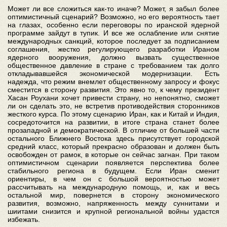
Может ли все сложиться как-то иначе? Может, я забыл более
оптимистичный сценарий? Возможно, но его вероятность тает
на глазах, особенно если переговоры по иранской ядерной
программе зайдут в тупик. И все же ослабление или снятие
международных санкций, которое последует за подписанием
соглашения, жестко регулирующего разработки Ираном
ядерного вооружения, должно вызвать существенное
общественное давление в стране с требованием так долго
откладывавшейся экономической модернизации. Есть
надежда, что режим внемлет общественному запросу и фокус
сместится в сторону развития. Это явно то, к чему президент
Хасан Роухани хочет привести страну, но непонятно, сможет
ли он сделать это, не встретив противодействия сторонников
жесткого курса. По этому сценарию Иран, как и Китай и Индия,
сосредоточится на развитии, в итоге страна станет более
прозападной и демократической. В отличие от большей части
остального Ближнего Востока здесь присутствует городской
средний класс, который прекрасно образован и должен быть
освобожден от рамок, в которые он сейчас загнан. При таком
оптимистичном сценарии появляется перспектива более
стабильного региона в будущем. Если Иран сменит
ориентиры, в чем он с большой вероятностью может
рассчитывать на международную помощь, и, как и весь
остальной мир, повернется в сторону экономического
развития, возможно, напряженность между суннитами и
шиитами снизится и крупной региональной войны удастся
избежать.