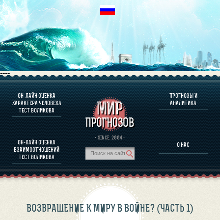
----
ОН-ЛАЙН ОЦЕНКА
ПРОГНОЗЫ И
О ПРОГРАММЕ
ХАРАКТЕРА ЧЕЛОВЕКА
АНАЛИТИКА
ТЕСТ ВОЛИКОВА
ОЦЕНКА ХАРАКТЕРA ЧЕЛОВЕКА
ОЦЕНКА ХАРАКТЕРА ВЫДАЮЩИХСЯ ЛИЧНОСТЕЙ
О ПРОГРАММЕ
· SINCE. 2004 ·
ОН-ЛАЙН ОЦЕНКА
О НАС
ТЕСТ НА СОВМЕСТИМОСТЬ ВОЛИКОВА
ВЗАИМООТНОШЕНИЙ
ПРОГНОЗЫ И АНАЛИТИКА
ТЕСТ ВОЛИКОВА
ВОЗВРАЩЕНИЕ К МИРУ В ВОЙНЕ? (ЧАСТЬ 1)