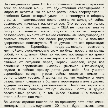
На сегодняшний день США с огромным отрывом опережают
всех по военной мощи, это единственная сверхдержава с
мировым охватом. Но по мере роста новых сверхдержав —
особенно Китая, который усиленно инвестирует в оборону
страны, — сложившееся после окончания холодной войны
равновесие начинает раскачиваться. Это вопрос не только
способности, но и желания. Если США не пожелают или не
смогут в полной мере служить гарантом мировой
безопасности, мир станет менее стабильным. Международная
система становится все более раздробленной, и политика
сдерживания пошатнулась. Я не думаю, что это происходит
повсеместно. Европейцы, представляющие совместно
крупнейшую экономическую силу, не будут воевать ни между
собой, ни с другими. Они так жестоко пострадали во время
мировых войн, что теперь не верят в войну. В этом ключевое
отличие от ситуации перед Первой мировой, когда все
основные европейские империи (включая Оттоманскую)
видели в войнах преимущество для себя. Без участия
европейцев сегодня угроза войны остается только на
региональном уровне. И шансы на то, что конфликты могут
разрастаться, охватывать большие территории и иметь далеко
идущие последствия, увеличиваются. Наиболее вероятной
ареной таких событий станут Ближний Восток и другие
волатильные регионы, в том числе Южная и в меньшей
степени Восточная Азия.
Во многих странах население по-прежнему останется очень
молодым, в последующие 20 лет будет высок риск