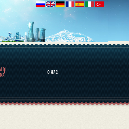
НАЛИТИКА
Ы И
О НАС
КА