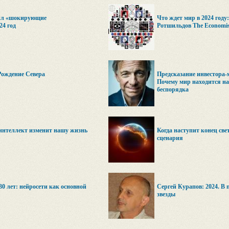
вил «шокирующие
Что ждет мир в 2024 году
24 год
Ротшильдов The Economis
Рождение Севера
Предсказание инвестора-
Почему мир находится на
беспорядка
интеллект изменит нашу жизнь
Когда наступит конец све
сценария
30 лет: нейросети как основной
Сергей Курапов: 2024. В 
звезды