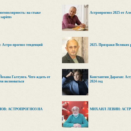
ногополярность: на стыке
Астропрогноз 2025 от Ал
sapiens
: Астро прогноз тенденций
2025. Призраки Великих
охана Галтунга. Чего ждать от
Константин Дараган: Аст
 ли волноваться
2024 год
ОВ: АСТРОПРОГНОЗ НА
МИХАИЛ ЛЕВИН: АСТРО