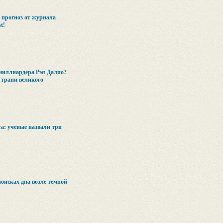
: прогноз от журнала
t!
миллиардера Рэя Далио?
 грани великого
та: ученые назвали три
поисках дна возле темной