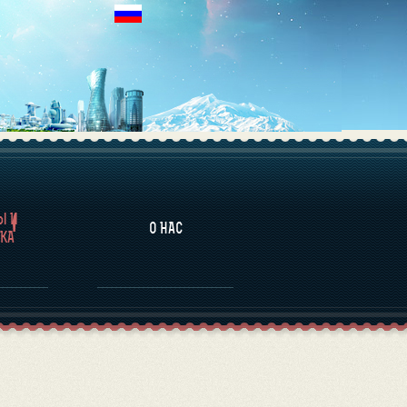
НАЛИТИКА
Ы И
О НАС
КА