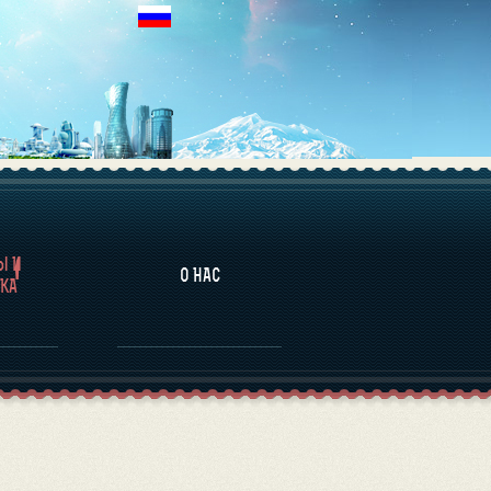
НАЛИТИКА
Ы И
О НАС
КА