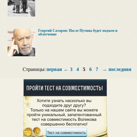
Георгий Сатаров: После Путина будет подъем и
облегчение
Страницы:
первая
←
3
4
5
6
7
→
последняя