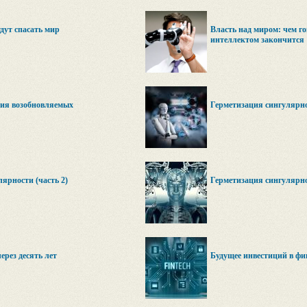
дут спасать мир
Власть над миром: чем г
интеллектом закончится
ия возобновляемых
Герметизация сингулярнос
ярности (часть 2)
Герметизация сингулярнос
ерез десять лет
Будущее инвестиций в фи