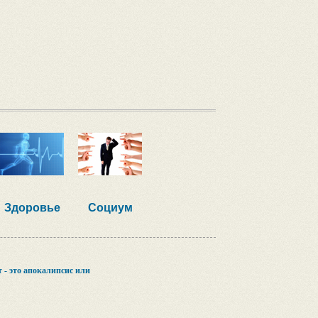
Здоровье
Социум
 - это апокалипсис или