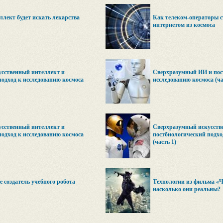
лект будет искать лекарства
Как телеком-операторы с
интернетом из космоса
сственный интеллект и
Сверхразумный ИИ и пос
подход к исследованию космоса
исследованию космоса (ча
сственный интеллект и
Сверхразумный искусств
подход к исследованию космоса
постбиологический подхо
(часть 1)
 создатель учебного робота
Технологии из фильма «Ч
насколько они реальны?