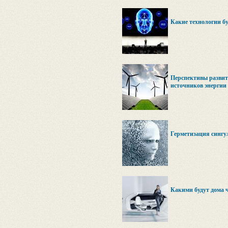
Какие технологии бу
Перспективы развит
источников энергии
Герметизация сингул
Какими будут дома ч