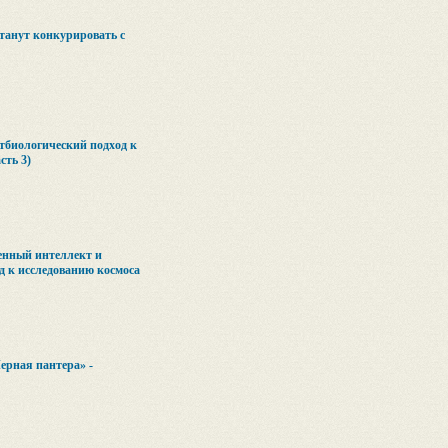
танут конкурировать с
тбиологический подход к
сть 3)
енный интеллект и
д к исследованию космоса
ерная пантера» -