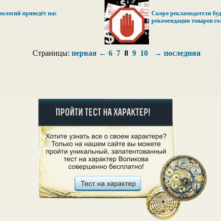
нологий приведёт нас
Скоро рекламодатели буд
рекомендации товаров г
Страницы:
первая
←
6
7
8
9
10
→
последняя