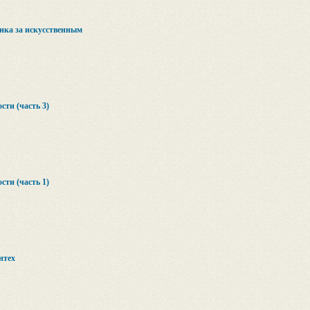
онка за искусственным
ти (часть 3)
ти (часть 1)
нтех