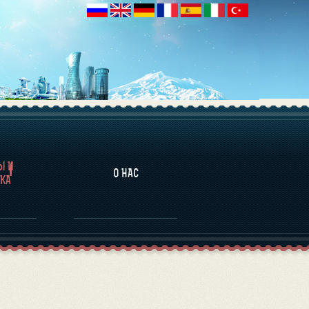
НАЛИТИКА
Ы И
О НАС
КА