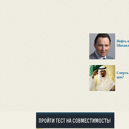
Нефть п
Михаил
Смерть 
цен?