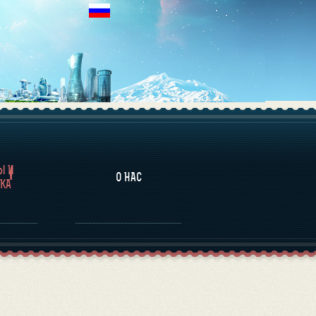
НАЛИТИКА
Ы И
О НАС
КА