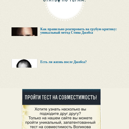
Как правильно реагировать на грубую критику:
уникальный метод Стива Джобса
Есть ли жизнь после Джобса?