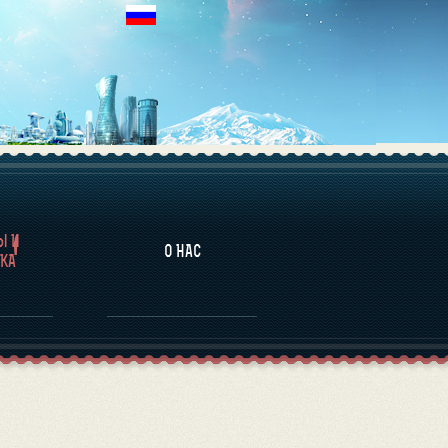
НАЛИТИКА
Ы И
О НАС
КА