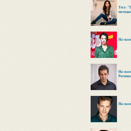
Тест: "
молоды
На ско
На скол
Ратник
На ско