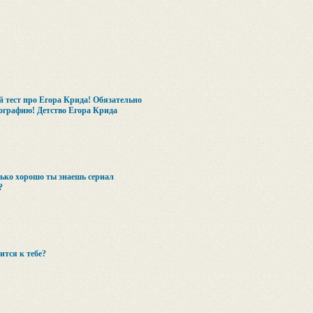
 тест про Егора Крида! Обязательно
ографию! Детство Егора Крида
лько хорошо ты знаешь сериал
?
ится к тебе?