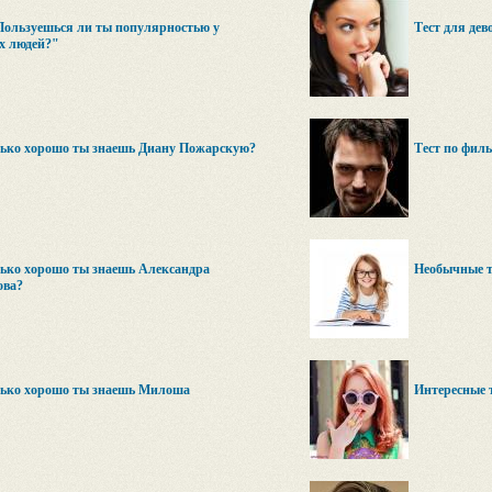
Пользуешься ли ты популярностью у
Тест для дев
х людей?"
лько хорошо ты знаешь Диану Пожарскую?
Тест по фил
ько хорошо ты знаешь Александра
Необычные т
ова?
лько хорошо ты знаешь Милоша
Интересные т