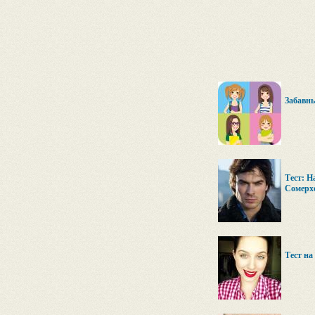
Забавны
Тест: Н
Сомерх
Тест на