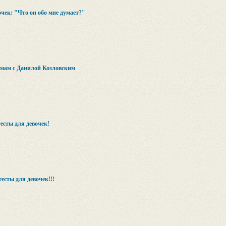
очек: "Что он обо мне думает?"
ьмам с Данилой Козловским
есты для девочек!
есты для девочек!!!