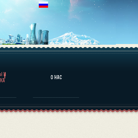
НАЛИТИКА
Ы И
О НАС
КА