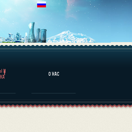
НАЛИТИКА
Ы И
О НАС
КА