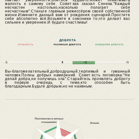
хватает уверенности.Боитесь худшего.Может охватывать
жалость к самому себе.
Совет:как сказал Сенека:"Каждый
несчастен настолько,насколько полагает себя
несчастным".Станьте главным режиссёром своей собственной
жизни.Измените данный вам от рождения сценарий.Простите
себе абсолютно всё.Возьмите в союзники то,что делает вас
сильнее и увереннее.И будьте счастливы!
ДОБРОТА
ЗЛОБНОСТЬ
РАЗУМНАЯ ДОБРОТА
ИЗЛИШНЯЯ ДОБРОТА
-5
0
+2
+5
Вы-благожелательный,добродушный,терпимый и гуманный
человек.Полны добрых намерений.
Совет:есть поговорка:"Не
делай добра,не получишь зла".Старайтесь проявлять доброту
в первую очередь с теми,кто способен быть
благодарным.Будьте добрым,но не наивным.