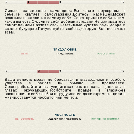
-5
-3
0
+5
Сильно заниженная самооценка.Вы часто неуверены в
себе.Не хватает самоуважения.Боитесь насмешек.Может
охватывать жалость к самому себе.
Совет:примите себя таким,
какой вы есть.Окружите себя добрыми людьми.Не занимайтесь
самокопанием.Сожгите свои негативные чувства ради добра и
своего будущего.Почувствуйте любовь,которую Бог посылает
всем.
ТРУДОЛЮБИЕ
ЛЕНЬ
ТРУДОЛЮБИЕ
ТРУДОГОЛИЗМ
-5
-2
0
+5
Ваша леность может не бросаться в глаза,однако и особого
упорства в работе вы обычно не проявляете.
Совет:работайте-и вы увидите,как растет ваша ценность в
глазах окружающих.Посмотрите правде в глаза-без
воспитания в себе любви к труду,многие,даже скромные цели в
жизни,останутся несбыточной мечтой.
ЧЕСТНОСТЬ
НЕЧЕСТНОСТЬ
АДЕКВАТНАЯ ЧЕСТНОСТЬ
ИЗЛИШНЯЯ ПРЯМОТА