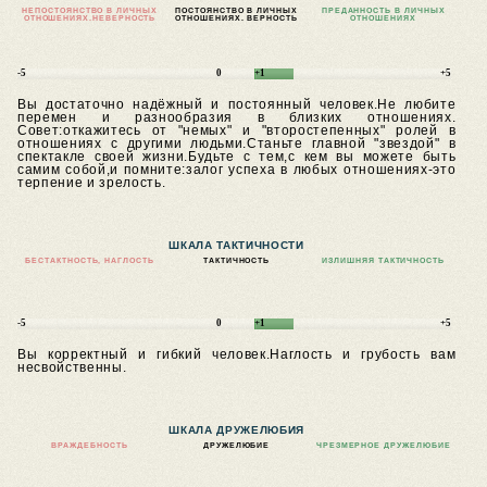
НЕПОСТОЯНСТВО В ЛИЧНЫХ
ПОСТОЯНСТВО В ЛИЧНЫХ
ПРЕДАННОСТЬ В ЛИЧНЫХ
ОТНОШЕНИЯХ.
НЕВЕРНОСТЬ
ОТНОШЕНИЯХ. ВЕРНОСТЬ
ОТНОШЕНИЯХ
-5
0
+1
+5
Вы достаточно надёжный и постоянный человек.Не любите
перемен и разнообразия в близких отношениях.
Совет:откажитесь от "немых" и "второстепенных" ролей в
отношениях с другими людьми.Станьте главной "звездой" в
спектакле своей жизни.Будьте с тем,с кем вы можете быть
самим собой,и помните:залог успеха в любых отношениях-это
терпение и зрелость.
ШКАЛА ТАКТИЧНОСТИ
БЕСТАКТНОСТЬ, НАГЛОСТЬ
ТАКТИЧНОСТЬ
ИЗЛИШНЯЯ ТАКТИЧНОСТЬ
-5
0
+1
+5
Вы корректный и гибкий человек.Наглость и грубость вам
несвойственны.
ШКАЛА ДРУЖЕЛЮБИЯ
ВРАЖДЕБНОСТЬ
ДРУЖЕЛЮБИЕ
ЧРЕЗМЕРНОЕ ДРУЖЕЛЮБИЕ