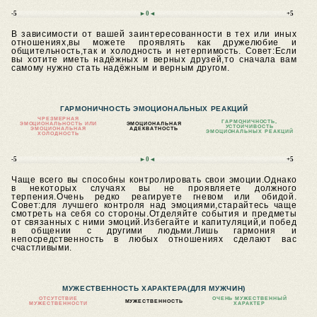
-5
►0◄
+5
В зависимости от вашей заинтересованности в тех или иных
отношениях,вы можете проявлять как дружелюбие и
общительность,так и холодность и нетерпимость.
Совет:Если
вы хотите иметь надёжных и верных друзей,то сначала вам
самому нужно стать надёжным и верным другом.
ГАРМОНИЧНОСТЬ ЭМОЦИОНАЛЬНЫХ РЕАКЦИЙ
ЧРЕЗМЕРНАЯ
ГАРМОНИЧНОСТЬ,
ЭМОЦИОНАЛЬНОСТЬ ИЛИ
ЭМОЦИОНАЛЬНАЯ
УСТОЙЧИВОСТЬ
ЭМОЦИОНАЛЬНАЯ
АДЕКВАТНОСТЬ
ЭМОЦИОНАЛЬНЫХ РЕАКЦИЙ
ХОЛОДНОСТЬ
-5
►0◄
+5
Чаще всего вы способны контролировать свои эмоции.Однако
в некоторых случаях вы не проявляете должного
терпения.Очень редко реагируете гневом или обидой.
Совет:для лучшего контроля над эмоциями,старайтесь чаще
смотреть на себя со стороны.Отделяйте события и предметы
от связанных с ними эмоций.Избегайте и капитуляций,и побед
в общении с другими людьми.Лишь гармония и
непосредственность в любых отношениях сделают вас
счастливыми.
МУЖЕСТВЕННОСТЬ ХАРАКТЕРА
(ДЛЯ МУЖЧИН)
ОТСУТСТВИЕ
ОЧЕНЬ МУЖЕСТВЕННЫЙ
МУЖЕСТВЕННОСТЬ
МУЖЕСТВЕННОСТИ
ХАРАКТЕР