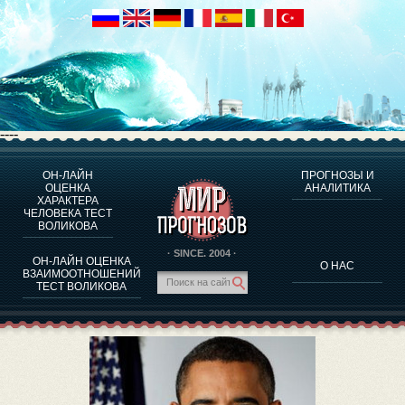
----
ОН-ЛАЙН
ПРОГНОЗЫ И
О ПРОГРАММЕ
ОЦЕНКА
АНАЛИТИКА
ХАРАКТЕРА
ОЦЕНКА ХАРАКТЕРA ЧЕЛОВЕКА
ЧЕЛОВЕКА ТЕСТ
ОЦЕНКА ХАРАКТЕРА ВЫДАЮЩИХСЯ ЛИЧНОСТЕЙ
ВОЛИКОВА
О ПРОГРАММЕ
· SINCE. 2004 ·
ОН-ЛАЙН ОЦЕНКА
О НАС
ТЕСТ НА СОВМЕСТИМОСТЬ ВОЛИКОВА
ВЗАИМООТНОШЕНИЙ
ТЕСТ ВОЛИКОВА
ПРОГНОЗЫ И АНАЛИТИКА