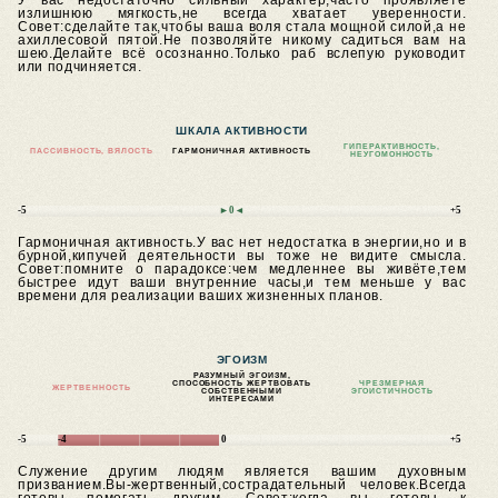
У вас недостаточно сильный характер,часто проявляете
излишнюю мягкость,не всегда хватает уверенности.
Совет:сделайте так,чтобы ваша воля стала мощной силой,а не
ахиллесовой пятой.Не позволяйте никому садиться вам на
шею.Делайте всё осознанно.Только раб вслепую руководит
или подчиняется.
ШКАЛА АКТИВНОСТИ
ГИПЕРАКТИВНОСТЬ,
ПАССИВНОСТЬ, ВЯЛОСТЬ
ГАРМОНИЧНАЯ АКТИВНОСТЬ
НЕУГОМОННОСТЬ
-5
►0◄
+5
Гармоничная активность.У вас нет недостатка в энергии,но и в
бурной,кипучей деятельности вы тоже не видите смысла.
Совет:помните о парадоксе:чем медленнее вы живёте,тем
быстрее идут ваши внутренние часы,и тем меньше у вас
времени для реализации ваших жизненных планов.
ЭГОИЗМ
РАЗУМНЫЙ ЭГОИЗМ,
СПОСОБНОСТЬ ЖЕРТВОВАТЬ
ЧРЕЗМЕРНАЯ
ЖЕРТВЕННОСТЬ
СОБСТВЕННЫМИ
ЭГОИСТИЧНОСТЬ
ИНТЕРЕСАМИ
-5
-4
0
+5
Служение другим людям является вашим духовным
призванием.Вы-жертвенный,сострадательный человек.Всегда