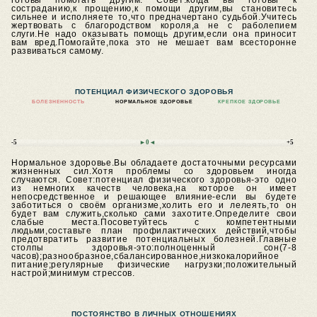
готовы помогать другим.
Совет:когда вы готовы к
состраданию,к прощению,к помощи другим,вы становитесь
сильнее и исполняете то,что предначертано судьбой.Учитесь
жертвовать с благородством короля,а не с раболепием
слуги.Не надо оказывать помощь другим,если она приносит
вам вред.Помогайте,пока это не мешает вам всесторонне
развиваться самому.
ПОТЕНЦИАЛ ФИЗИЧЕСКОГО ЗДОРОВЬЯ
БОЛЕЗНЕННОСТЬ
НОРМАЛЬНОЕ ЗДОРОВЬЕ
КРЕПКОЕ ЗДОРОВЬЕ
-5
►0◄
+5
Нормальное здоровье.Вы обладаете достаточными ресурсами
жизненных сил.Хотя проблемы со здоровьем иногда
случаются.
Совет:потенциал физического здоровья-это одно
из немногих качеств человека,на которое он имеет
непосредственное и решающее влияние-если вы будете
заботиться о своём организме,холить его и лелеять,то он
будет вам служить,сколько сами захотите.Определите свои
слабые места.Посоветуйтесь с компетентными
людьми,составьте план профилактических действий,чтобы
предотвратить развитие потенциальных болезней.Главные
столпы здоровья-это:полноценный сон(7-8
часов);разнообразное,сбалансированное,низкокалорийное
питание;регулярные физические нагрузки;положительный
настрой;минимум стрессов.
ПОСТОЯНСТВО В ЛИЧНЫХ ОТНОШЕНИЯХ