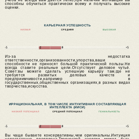
учёба не всегда вам даётся легко,при наличии мотивации вы
способны обучиться практически всему и получать высокие
оценки.
КАРЬЕРНАЯ УСПЕШНОСТЬ
НИЗКАЯ
СРЕДНЯЯ
ВЫСОКАЯ
-5
-2
0
+5
Из-за недостатка
ответственности,организованности,упорства,ваши
способности не приносят большой практической пользы.Не
всегда ставите реальные цели.Отсутствует деловое чутьё.
Совет:вы можете сделать успешную карьеру там,где не
требуется развитых деловых качеств и
предприимчивости,например в
государственных,общественных организациях,в разных видах
творчества,искусства.
ИРРАЦИОНАЛЬНАЯ, В ТОМ ЧИСЛЕ ИНТУИТИВНАЯ СОСТАВЛЯЮЩАЯ
ИНТЕЛЛЕКТА (ИИСИ)
НИЗКИЙ ПОТЕНЦИАЛ
СРЕДНИЙ ПОТЕНЦИАЛ
ГЕНИАЛЬНОСТЬ
-5
-2
0
+5
Вы чаще бываете консервативны,чем оригинальны.Интуиция