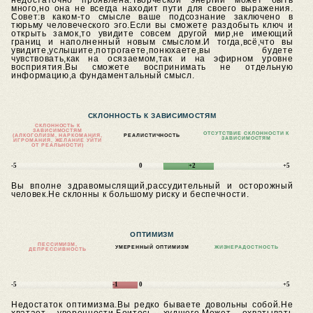
недостаточно проявлена.Творческой энергии может быть
много,но она не всегда находит пути для своего выражения.
Совет:в каком-то смысле ваше подсознание заключено в
тюрьму человеческого эго.Если вы сможете раздобыть ключ и
открыть замок,то увидите совсем другой мир,не имеющий
границ и наполненный новым смыслом.И тогда,всё,что вы
увидите,услышите,потрогаете,понюхаете,вы будете
чувствовать,как на осязаемом,так и на эфирном уровне
восприятия.Вы сможете воспринимать не отдельную
информацию,а фундаментальный смысл.
СКЛОННОСТЬ К ЗАВИСИМОСТЯМ
СКЛОННОСТЬ К
ЗАВИСИМОСТЯМ
ОТСУТСТВИЕ СКЛОННОСТИ К
(АЛКОГОЛИЗМ, НАРКОМАНИЯ,
РЕАЛИСТИЧНОСТЬ
ЗАВИСИМОСТЯМ
ИГРОМАНИЯ, ЖЕЛАНИЕ УЙТИ
ОТ РЕАЛЬНОСТИ)
-5
0
+2
+5
Вы вполне здравомыслящий,рассудительный и осторожный
человек.Не склонны к большому риску и беспечности.
ОПТИМИЗМ
ПЕССИМИЗМ,
УМЕРЕННЫЙ ОПТИМИЗМ
ЖИЗНЕРАДОСТНОСТЬ
ДЕПРЕССИВНОСТЬ
-5
-1
0
+5
Недостаток оптимизма.Вы редко бываете довольны собой.Не