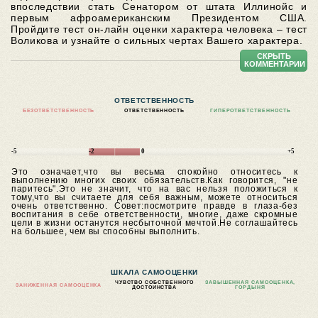
впоследствии стать Сенатором от штата Иллинойс и
первым афроамериканским Президентом США.
Пройдите тест он-лайн оценки характера человека – тест
Воликова и узнайте о сильных чертах Вашего характера.
СКРЫТЬ
КОММЕНТАРИИ
ОТВЕТСТВЕННОСТЬ
БЕЗОТВЕТСТВЕННОСТЬ
ОТВЕТСТВЕННОСТЬ
ГИПЕРОТВЕТСТВЕННОСТЬ
-5
-2
0
+5
Это означает,что вы весьма спокойно относитесь к
выполнению многих своих обязательств.Как говорится, "не
паритесь".Это не значит, что на вас нельзя положиться к
тому,что вы считаете для себя важным, можете относиться
очень ответственно.
Совет:посмотрите правде в глаза-без
воспитания в себе ответственности, многие, даже скромные
цели в жизни останутся несбыточной мечтой.Не соглашайтесь
на большее, чем вы способны выполнить.
ШКАЛА САМООЦЕНКИ
ЧУВСТВО СОБСТВЕННОГО
ЗАВЫШЕННАЯ САМООЦЕНКА,
ЗАНИЖЕННАЯ САМООЦЕНКА
ДОСТОИНСТВА
ГОРДЫНЯ