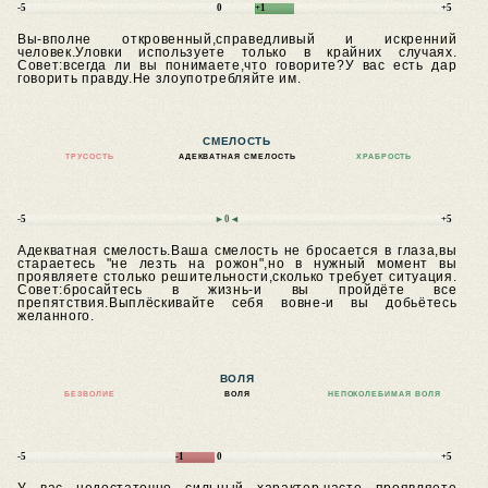
-5
0
+1
+5
Вы-вполне откровенный,справедливый и искренний
человек.Уловки используете только в крайних случаях.
Совет:всегда ли вы понимаете,что говорите?У вас есть дар
говорить правду.Не злоупотребляйте им.
СМЕЛОСТЬ
ТРУСОСТЬ
АДЕКВАТНАЯ СМЕЛОСТЬ
ХРАБРОСТЬ
-5
►0◄
+5
Адекватная смелость.Ваша смелость не бросается в глаза,вы
стараетесь "не лезть на рожон",но в нужный момент вы
проявляете столько решительности,сколько требует ситуация.
Совет:бросайтесь в жизнь-и вы пройдёте все
препятствия.Выплёскивайте себя вовне-и вы добьётесь
желанного.
ВОЛЯ
БЕЗВОЛИЕ
ВОЛЯ
НЕПОКОЛЕБИМАЯ ВОЛЯ
-5
-1
0
+5