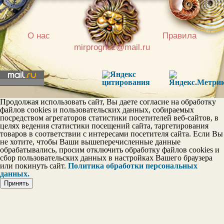
|
О нас
Правила
mirprognoz@mail.ru
Постоянство в личных
отношениях
Эгои
Продолжая использовать сайт, Вы даете согласие на обработку
файлов cookies и пользовательских данных, собираемых
посредством агрегаторов статистики посетителей веб-сайтов, в
целях ведения статистики посещений сайта, таргетирования
товаров в соответствии с интересами посетителя сайта. Если Вы
Шкала тактичности
не хотите, чтобы Ваши вышеперечисленные данные
обрабатывались, просим отключить обработку файлов cookies и
сбор пользовательских данных в настройках Вашего браузера
или покинуть сайт.
Политика обработки персональных
данных.
Принять
Шкала дружелюбия