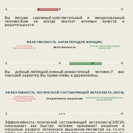
-5
-2
0
+5
Вы весьма скромный,чувствительный и эмоциональный
человек.Вам не всегда хватает волевых качеств и
решительности.
ЖЕНСТВЕННОСТЬ ХАРАКТЕРА
(ДЛЯ ЖЕНЩИН)
ОТСУТСТВИЕ
ОЧЕНЬ ЖЕНСТВЕННЫЙ
ЖЕНСТВЕННОСТЬ
ЖЕНСТВЕННОСТИ
ХАРАКТЕР
-5
0
+3
+5
Вы добрый,любящий,нежный,романтичный человек.У вас
хороший характер.Вы приветливы и дружелюбны.
ЭФФЕКТИВНОСТЬ ЛОГИЧЕСКОЙ СОСТАВЛЯЮЩЕЙ ИНТЕЛЛЕКТА (ЭЛСИ)
ЗАМЕДЛЕННОЕ
ВЫСОКАЯ ПРОДУКТИВНОСТЬ
(ОБСТОЯТЕЛЬНОЕ)
ПРОДУКТИВНОЕ МЫШЛЕНИЕ
МЫШЛЕНИЯ
МЫШЛЕНИЕ
-5
►0◄
+5
Эффективность логической составляющей интеллекта(ЭЛСИ)
показывает как быстро человек принимает решения и
насколько развито логическое мышление.Несмотря на то,что