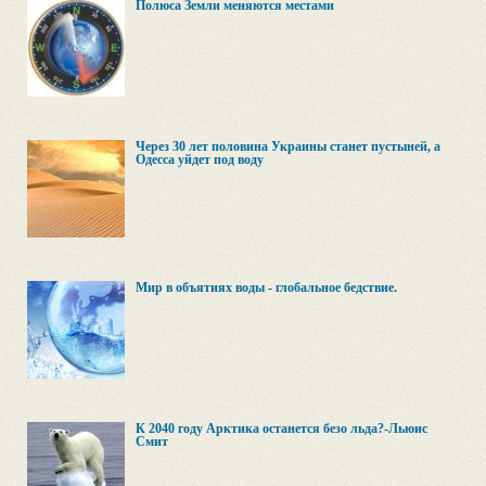
Полюса Земли меняются местами
Через 30 лет половина Украины станет пустыней, а
Одесса уйдет под воду
Мир в объятиях воды - глобальное бедствие.
К 2040 году Арктика останется безо льда?-Льюис
Смит