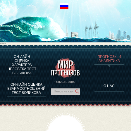
----
ОН-ЛАЙН
ПРОГНОЗЫ И
О ПРОГРАММЕ
ОЦЕНКА
АНАЛИТИКА
ХАРАКТЕРА
ОЦЕНКА ХАРАКТЕРA ЧЕЛОВЕКА
ЧЕЛОВЕКА ТЕСТ
ОЦЕНКА ХАРАКТЕРА ВЫДАЮЩИХСЯ ЛИЧНОСТЕЙ
ВОЛИКОВА
О ПРОГРАММЕ
· SINCE. 2004 ·
ОН-ЛАЙН ОЦЕНКА
О НАС
ТЕСТ НА СОВМЕСТИМОСТЬ ВОЛИКОВА
ВЗАИМООТНОШЕНИЙ
ТЕСТ ВОЛИКОВА
ПРОГНОЗЫ И АНАЛИТИКА