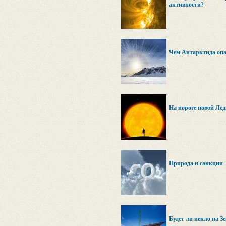
активности?
Чем Антарктида опа
На пороге новой Ле
Природа и санкции
Будет ли пекло на З