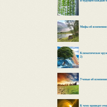
В будущем каждый б
Мифы об изменениях
Климатическое оруж
2)
Ученые об изменени
К чему приведет оче