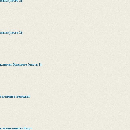
ата (часть 3)
ата (часть 1)
климат будущего (часть 1)
е климата поможет
 экзопланеты будут