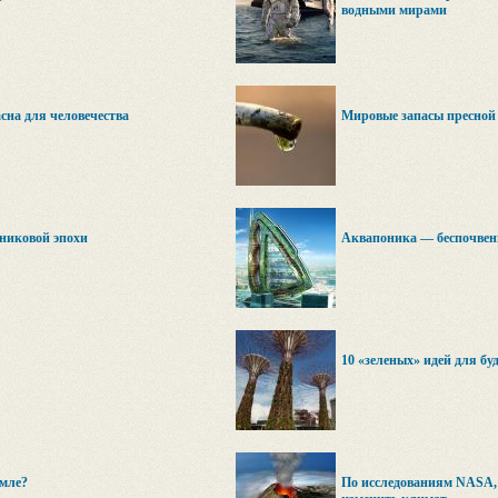
водными мирами
сна для человечества
Мировые запасы пресной 
дниковой эпохи
Аквапоника — беспочвенн
10 «зеленых» идей для б
емле?
По исследованиям NASA,