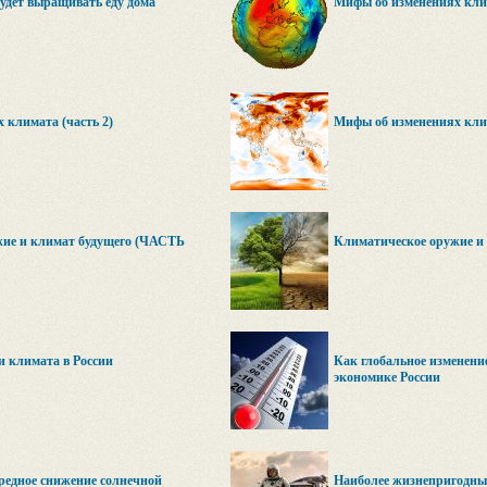
удет выращивать еду дома
Мифы об изменениях клим
 климата (часть 2)
Мифы об изменениях клим
ие и климат будущего (ЧАСТЬ
Климатическое оружие и 
и климата в России
Как глобальное изменени
экономике России
редное снижение солнечной
Наиболее жизнепригодные