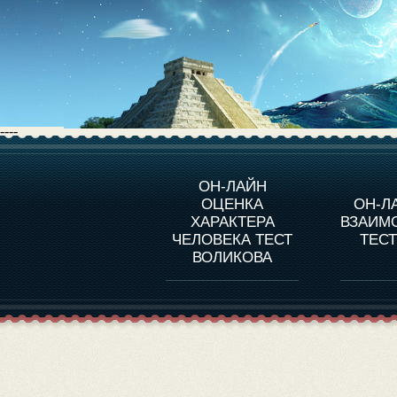
----
О ПРОГРАММЕ
О 
ОН-ЛАЙН
ОЦЕНКА
ОН-Л
ОЦЕНКА ХАРАКТЕРA
ЧЕЛОВЕКА
СОВ
ХАРАКТЕРА
ВЗАИМ
В
ЧЕЛОВЕКА ТЕСТ
ТЕС
ОЦЕНКА ХАРАКТЕРА
ВЫДАЮЩИХСЯ
ВОЛИКОВА
ЛИЧНОСТЕЙ