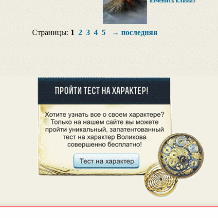
изменить климат
Страницы:
1
2
3
4
5
→
последняя