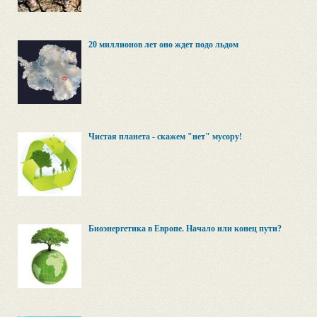
20 миллионов лет оно ждет подо льдом
Чистая планета - скажем "нет" мусору!
Биоэнергетика в Европе. Начало или конец пути?