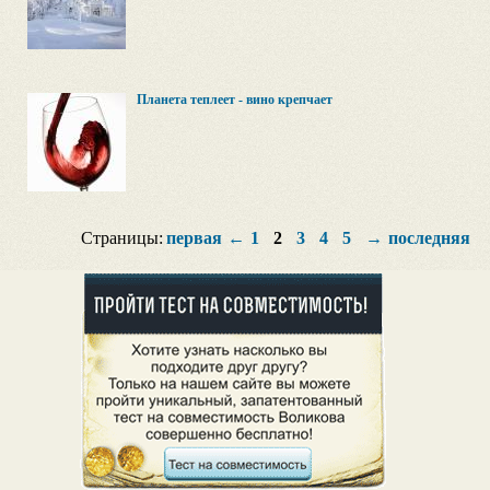
Планета теплеет - вино крепчает
Страницы:
первая
←
1
2
3
4
5
→
последняя