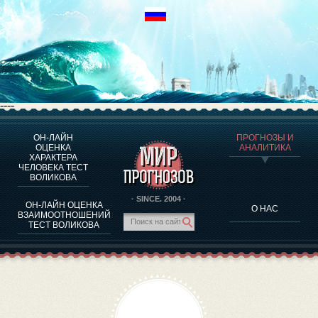
----
ОН-ЛАЙН
ПРОГНОЗЫ И
О ПРОГРАММЕ
ОЦЕНКА
АНАЛИТИКА
ХАРАКТЕРА
ОЦЕНКА ХАРАКТЕРA ЧЕЛОВЕКА
ЧЕЛОВЕКА ТЕСТ
ОЦЕНКА ХАРАКТЕРА ВЫДАЮЩИХСЯ ЛИЧНОСТЕЙ
ВОЛИКОВА
О ПРОГРАММЕ
· SINCE. 2004 ·
ОН-ЛАЙН ОЦЕНКА
О НАС
ТЕСТ НА СОВМЕСТИМОСТЬ ВОЛИКОВА
ВЗАИМООТНОШЕНИЙ
ТЕСТ ВОЛИКОВА
ПРОГНОЗЫ И АНАЛИТИКА