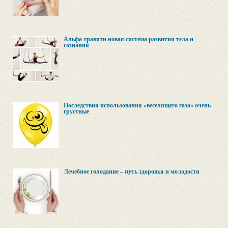
Альфа-гравити новая система развития тела и
сознания
Последствия использования «веселящего газа» очень
грустные
Лечебное голодание – путь здоровья и молодости