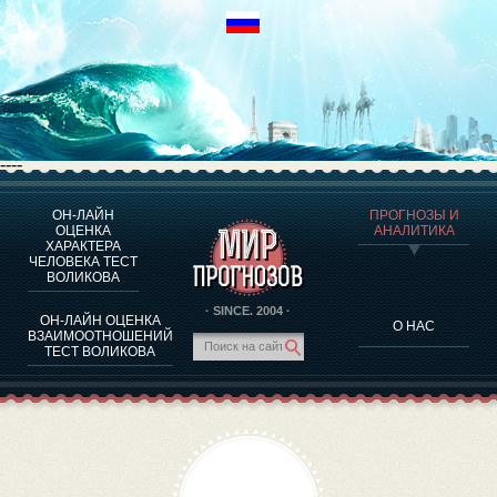
----
ОН-ЛАЙН
ПРОГНОЗЫ И
О ПРОГРАММЕ
ОЦЕНКА
АНАЛИТИКА
ХАРАКТЕРА
ОЦЕНКА ХАРАКТЕРA ЧЕЛОВЕКА
ЧЕЛОВЕКА ТЕСТ
ОЦЕНКА ХАРАКТЕРА ВЫДАЮЩИХСЯ ЛИЧНОСТЕЙ
ВОЛИКОВА
О ПРОГРАММЕ
· SINCE. 2004 ·
ОН-ЛАЙН ОЦЕНКА
О НАС
ТЕСТ НА СОВМЕСТИМОСТЬ ВОЛИКОВА
ВЗАИМООТНОШЕНИЙ
ТЕСТ ВОЛИКОВА
ПРОГНОЗЫ И АНАЛИТИКА