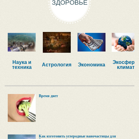
ЗДОРОВЬЕ
Наука и
Экосфера,
Астрология
Экономика
техника
климат
Время диет
Как изготовить углеродные наночастицы для