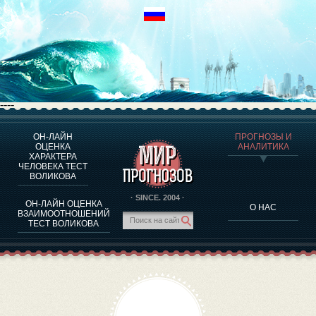
----
ОН-ЛАЙН
ПРОГНОЗЫ И
О ПРОГРАММЕ
ОЦЕНКА
АНАЛИТИКА
ХАРАКТЕРА
ОЦЕНКА ХАРАКТЕРA ЧЕЛОВЕКА
ЧЕЛОВЕКА ТЕСТ
ОЦЕНКА ХАРАКТЕРА ВЫДАЮЩИХСЯ ЛИЧНОСТЕЙ
ВОЛИКОВА
О ПРОГРАММЕ
· SINCE. 2004 ·
ОН-ЛАЙН ОЦЕНКА
О НАС
ТЕСТ НА СОВМЕСТИМОСТЬ ВОЛИКОВА
ВЗАИМООТНОШЕНИЙ
ТЕСТ ВОЛИКОВА
ПРОГНОЗЫ И АНАЛИТИКА