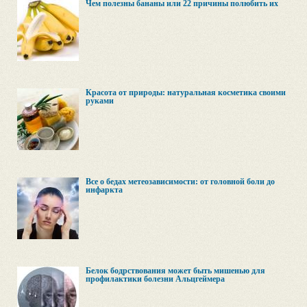
Чем полезны бананы или 22 причины полюбить их
Красота от природы: натуральная косметика своими
руками
Все о бедах метеозависимости: от головной боли до
инфаркта
Белок бодрствования может быть мишенью для
профилактики болезни Альцгеймера