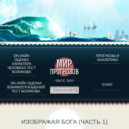
----
ОН-ЛАЙН
ПРОГНОЗЫ И
О ПРОГРАММЕ
ОЦЕНКА
АНАЛИТИКА
ХАРАКТЕРА
ОЦЕНКА ХАРАКТЕРA ЧЕЛОВЕКА
ЧЕЛОВЕКА ТЕСТ
ОЦЕНКА ХАРАКТЕРА ВЫДАЮЩИХСЯ ЛИЧНОСТЕЙ
ВОЛИКОВА
О ПРОГРАММЕ
· SINCE. 2004 ·
ОН-ЛАЙН ОЦЕНКА
О НАС
ТЕСТ НА СОВМЕСТИМОСТЬ ВОЛИКОВА
ВЗАИМООТНОШЕНИЙ
ТЕСТ ВОЛИКОВА
ПРОГНОЗЫ И АНАЛИТИКА
ИЗОБРАЖАЯ БОГА (ЧАСТЬ 1)