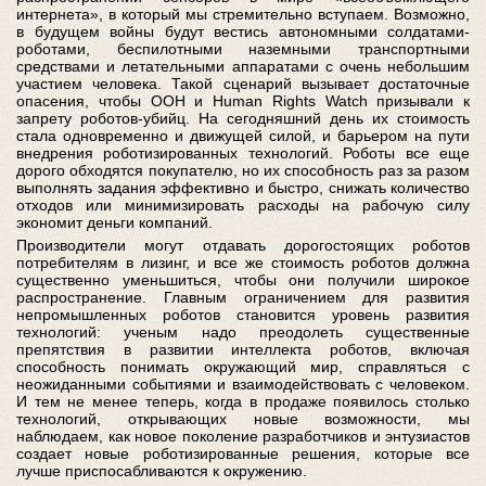
интернета», в который мы стремительно вступаем. Возможно,
в будущем войны будут вестись автономными солдатами-
роботами, беспилотными наземными транспортными
средствами и летательными аппаратами с очень небольшим
участием человека. Такой сценарий вызывает достаточные
опасения, чтобы ООН и Human Rights Watch призывали к
запрету роботов-убийц. На сегодняшний день их стоимость
стала одновременно и движущей силой, и барьером на пути
внедрения роботизированных технологий. Роботы все еще
дорого обходятся покупателю, но их способность раз за разом
выполнять задания эффективно и быстро, снижать количество
отходов или минимизировать расходы на рабочую силу
экономит деньги компаний.
Производители могут отдавать дорогостоящих роботов
потребителям в лизинг, и все же стоимость роботов должна
существенно уменьшиться, чтобы они получили широкое
распространение. Главным ограничением для развития
непромышленных роботов становится уровень развития
технологий: ученым надо преодолеть существенные
препятствия в развитии интеллекта роботов, включая
способность понимать окружающий мир, справляться с
неожиданными событиями и взаимодействовать с человеком.
И тем не менее теперь, когда в продаже появилось столько
технологий, открывающих новые возможности, мы
наблюдаем, как новое поколение разработчиков и энтузиастов
создает новые роботизированные решения, которые все
лучше приспосабливаются к окружению.