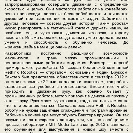
запрограммированы совершать движения с определенной
скоростью и целью. Они мастерски работают на конвейерах,
легко превосходят человека бесперебойностью и точностью
движений при выполнении конкретных задач. Заботиться о
другом человеке — совсем другая история. Таким роботам
нужно реагировать на тактильный контакт, держать чашку, не
разбивая ее, и чувствовать движения человека, которому
помогают. Иными словами, создателям нужно передать им все
умения и способность к обучению человека. До
Франкенштейна нам еще очень далеко.
Разработчики постоянно расширяют возможности
механизмов, и грань между промышленными и
непромышленными роботами стирается. Бакстер — первый
пример такого устройства. Он создан бостонской компанией
Rethink Robotics — стартапом, основанным Родни Бруксом.
Бакстер был представлен общественности в сентябре 2012 г.;
он стоит скромные 22 тыс. долларов и показывает, как роботы
становятся все удобнее в пользовании. Вместо того чтобы
приводить в движение руку, как обычно бывает у
промышленных роботов, мотор приводит в движение пружину,
а та — руку. Рука может чувствовать, когда она натыкается на
что-то, и останавливаться. Согласно рекламе Rethink Robotics,
роботу не нужны защитные ограждения и программирование.
Рабочие на конвейере могут обучать Бакстера вручную. Он так
разумен и так прекрасно адаптируется, что, по сообщениям
прессы, лаборатория MIT Media Lab в конце 2013 г. занялась
его обучением для выступления в живом шоу вместе с