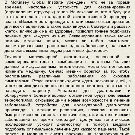
В McKinsey Global Institute убеждены, что не за горами
времена настольных устройств для секвенирования
(определения структуры) генов. Не исключено, что в будущем
это станет частью стандартной диагностической процедуры
врача: «Возможность проводить генетическое секвенирование
для всех пациентов, а также всех вирусов, бактерий и раковых
клеток, влияющих на их здоровье, позволит точнее подбирать
лечение для каждого из них. Секвенирование также может
помочь медикам понять, может ли набор симптомов,
рассматривавшихся ранее как одно заболевание, на самом
деле быть вызванным рядом различных факторов».
Точность молекулярной диагностики, основанной на
секвенировании гена в комбинации с анализом больших
данных и искусственным интеллектом, могла бы полностью
изменить медицину. Сейчас медики борются за то, чтобы
распознавать различные заболевания со схожими
симптомами. Результатов приходится ждать несколько дней, в
итоге происходит задержка в постановке диагноза, а это может
навредить пациенту. Аппараты для диагностики и
обнаружения болезнетворных организмов будут ключевыми
технологиями, открывающими новые возможности в лечении
заболеваний. Устройства для молекулярной диагностики
произведут в медицине революцию, позволив проводить
быстрые исследования как генетических, так и патологических
заболеваний во время операций. Доступные генетические
исследования ускорят диагностику и помогут медикам
подобрать оптимальное лечение для каждого пациента. Такой
подход в медицине снизит расходы на здравоохранение,