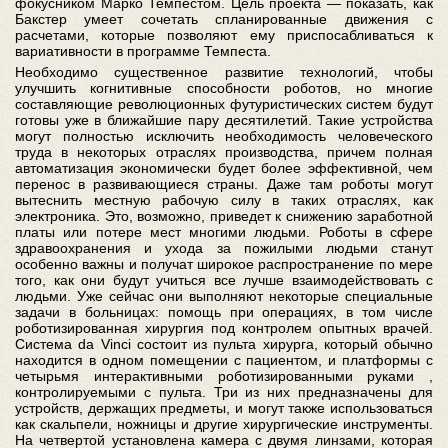
фокусником Марко Темпестом. Цель проекта — показать, как
Бакстер умеет сочетать спланированные движения с
расчетами, которые позволяют ему приспосабливаться к
вариативности в программе Темпеста.
Необходимо существенное развитие технологий, чтобы
улучшить когнитивные способности роботов, но многие
составляющие революционных футуристических систем будут
готовы уже в ближайшие пару десятилетий. Такие устройства
могут полностью исключить необходимость человеческого
труда в некоторых отраслях производства, причем полная
автоматизация экономически будет более эффективной, чем
перенос в развивающиеся страны. Даже там роботы могут
вытеснить местную рабочую силу в таких отраслях, как
электроника. Это, возможно, приведет к снижению заработной
платы или потере мест многими людьми. Роботы в сфере
здравоохранения и ухода за пожилыми людьми станут
особенно важны и получат широкое распространение по мере
того, как они будут учиться все лучше взаимодействовать с
людьми. Уже сейчас они выполняют некоторые специальные
задачи в больницах: помощь при операциях, в том числе
роботизированная хирургия под контролем опытных врачей.
Система da Vinci состоит из пульта хирурга, который обычно
находится в одном помещении с пациентом, и платформы с
четырьмя интерактивными роботизированными руками ,
контролируемыми с пульта. Три из них предназначены для
устройств, держащих предметы, и могут также использоваться
как скальпели, ножницы и другие хирургические инструменты.
На четвертой установлена камера с двумя линзами, которая