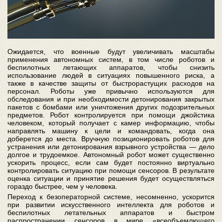
Ожидается, что военные будут увеличивать масштабы
применения автономных систем, в том числе роботов и
беспилотных летающих аппаратов, чтобы снизить
использование людей в ситуациях повышенного риска, а
также в качестве защиты от быстрорастущих расходов на
персонал. Роботы уже привычно используются для
обследования и при необходимости детонирования закрытых
пакетов с бомбами или уничтожения других подозрительных
предметов. Робот контролируется при помощи джойстика
человеком, который получает с камер информацию, чтобы
направлять машину к цели и командовать, когда она
доберется до места. Вручную позиционировать роботов для
устранения или детонирования взрывного устройства — дело
долгое и трудоемкое. Автономный робот может существенно
ускорить процесс, если сам будет постоянно виртуально
контролировать ситуацию при помощи сенсоров. В результате
оценка ситуации и принятие решения будет осуществляться
гораздо быстрее, чем у человека.
Переход к безоператорной системе, несомненно, ускорится
при развитии искусственного интеллекта для роботов и
беспилотных летательных аппаратов и быстром
распространении сенсоров в мире «всеобъемлющего