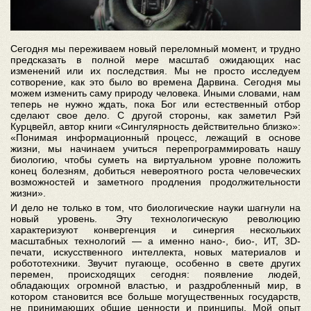
Сегодня мы переживаем новый переломный момент, и трудно
предсказать в полной мере масштаб ожидающих нас
изменений или их последствия. Мы не просто исследуем
сотворение, как это было во времена Дарвина. Сегодня мы
можем изменить саму природу человека. Иными словами, нам
теперь не нужно ждать, пока Бог или естественный отбор
сделают свое дело. С другой стороны, как заметил Рэй
Курцвейл, автор книги «Сингулярность действительно близко»:
«Понимая информационный процесс, лежащий в основе
жизни, мы начинаем учиться перепрограммировать нашу
биологию, чтобы суметь на виртуальном уровне положить
конец болезням, добиться невероятного роста человеческих
возможностей и заметного продления продолжительности
жизни».
И дело не только в том, что биологические науки шагнули на
новый уровень. Эту технологическую революцию
характеризуют конвергенция и синергия нескольких
масштабных технологий — а именно нано-, био-, ИТ, 3D-
печати, искусственного интеллекта, новых материалов и
робототехники. Звучит пугающе, особенно в свете других
перемен, происходящих сегодня: появление людей,
обладающих огромной властью, и раздробленный мир, в
котором становится все больше могущественных государств,
не принимающих общие ценности и принципы. Мой опыт