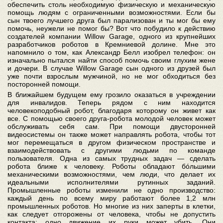
обеспечить столь необходимую физическую и механическую
помощь людям с ограниченными возможностями. Если бы
сын твоего лучшего друга был парализован и ты мог бы ему
помочь, неужели не помог бы? Вот что побудило к действию
создателей компании Willow Garage, одного из крупнейших
разработчиков роботов в Кремниевой долине. Мне это
напомнило о том, как Александр Белл изобрел телефон: он
изначально пытался найти способ помочь своим глухим жене
и дочери. В случае Willow Garage сын одного из друзей был
уже почти взрослым мужчиной, но не мог обходиться без
посторонней помощи.
В ближайшем будущем ему грозило оказаться в учреждении
для инвалидов. Теперь рядом с ним находится
человекоподобный робот, благодаря которому он живет как
все. С помощью своего друга-робота молодой человек может
обслуживать себя сам. При помощи двусторонней
видеосистемы он также может направлять робота, чтобы тот
мог перемещаться в другом физическом пространстве и
взаимодействовать с другими людьми по команде
пользователя. Одна из самых трудных задач — сделать
робота ближе к человеку. Роботы обладают бóльшими
механическими возможностями, чем люди, что делает их
идеальными исполнителями рутинных заданий.
Промышленные роботы изменили не одно производство:
каждый день по всему миру работают более 1,2 млн
промышленных роботов. Но многие из них заперты в клетки,
как следует отгорожены от человека, чтобы не допустить
контакта: одно движение их руки может убить. Они