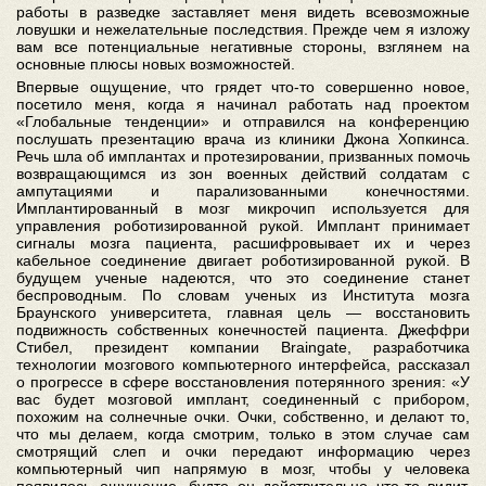
работы в разведке заставляет меня видеть всевозможные
ловушки и нежелательные последствия. Прежде чем я изложу
вам все потенциальные негативные стороны, взглянем на
основные плюсы новых возможностей.
Впервые ощущение, что грядет что-то совершенно новое,
посетило меня, когда я начинал работать над проектом
«Глобальные тенденции» и отправился на конференцию
послушать презентацию врача из клиники Джона Хопкинса.
Речь шла об имплантах и протезировании, призванных помочь
возвращающимся из зон военных действий солдатам с
ампутациями и парализованными конечностями.
Имплантированный в мозг микрочип используется для
управления роботизированной рукой. Имплант принимает
сигналы мозга пациента, расшифровывает их и через
кабельное соединение двигает роботизированной рукой. В
будущем ученые надеются, что это соединение станет
беспроводным. По словам ученых из Института мозга
Браунского университета, главная цель — восстановить
подвижность собственных конечностей пациента. Джеффри
Стибел, президент компании Braingate, разработчика
технологии мозгового компьютерного интерфейса, рассказал
о прогрессе в сфере восстановления потерянного зрения: «У
вас будет мозговой имплант, соединенный с прибором,
похожим на солнечные очки. Очки, собственно, и делают то,
что мы делаем, когда смотрим, только в этом случае сам
смотрящий слеп и очки передают информацию через
компьютерный чип напрямую в мозг, чтобы у человека
появилось ощущение, будто он действительно что-то видит.