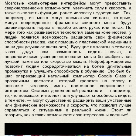
Мозговые компьютерные интерфейсы могут предоставить
сверхчеловеческие возможности, увеличить силу и скорость, а
также выполнять функции, ранее человеку недоступные . Так,
например, из мозга могут посылаться сигналы, которые,
минуя поврежденные фрагменты спинного мозга, будут
активизировать нервы в неработающих руках или ногах. По
мере того как развивается технология замены конечностей, у
людей появится возможность расширить свои физические
способности (так же, как с помощью пластической медицины в
наши дни улучшают внешность). Будущие импланты в сетчатку
глаза дадут нам возможность видеть ночью, а
неврологические усовершенствования могли бы снабдить нас
лучшей памятью или скоростью мысли. Нейрофармацевтика
позволит людям сосредоточиваться на более длительные
промежутки и улучшить способность к обучению. Это был бы
шаг, опережающий нательный компьютер Google Glass с
прозрачным дисплеем, который крепится на голову и
позволяет человеку иметь постоянное соединение с
интернетом. Системы дополненной реальности — например,
те, что повышают интеллект или улучшают способность видеть
в темноте, — могут существенно расширить ваши умственные
или физические возможности и скорость, что позволит лучше
справляться с ситуациями в реальной жизни. Стоит ли
говорить, как в таких возможностях заинтересованы военные!