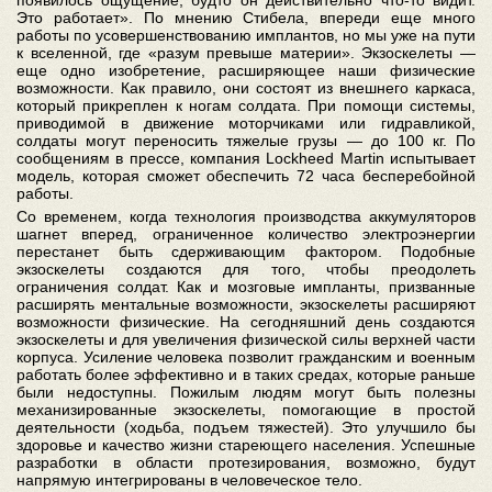
Это работает». По мнению Стибела, впереди еще много
работы по усовершенствованию имплантов, но мы уже на пути
к вселенной, где «разум превыше материи». Экзоскелеты —
еще одно изобретение, расширяющее наши физические
возможности. Как правило, они состоят из внешнего каркаса,
который прикреплен к ногам солдата. При помощи системы,
приводимой в движение моторчиками или гидравликой,
солдаты могут переносить тяжелые грузы — до 100 кг. По
сообщениям в прессе, компания Lockheed Martin испытывает
модель, которая сможет обеспечить 72 часа бесперебойной
работы.
Со временем, когда технология производства аккумуляторов
шагнет вперед, ограниченное количество электроэнергии
перестанет быть сдерживающим фактором. Подобные
экзоскелеты создаются для того, чтобы преодолеть
ограничения солдат. Как и мозговые импланты, призванные
расширять ментальные возможности, экзоскелеты расширяют
возможности физические. На сегодняшний день создаются
экзоскелеты и для увеличения физической силы верхней части
корпуса. Усиление человека позволит гражданским и военным
работать более эффективно и в таких средах, которые раньше
были недоступны. Пожилым людям могут быть полезны
механизированные экзоскелеты, помогающие в простой
деятельности (ходьба, подъем тяжестей). Это улучшило бы
здоровье и качество жизни стареющего населения. Успешные
разработки в области протезирования, возможно, будут
напрямую интегрированы в человеческое тело.