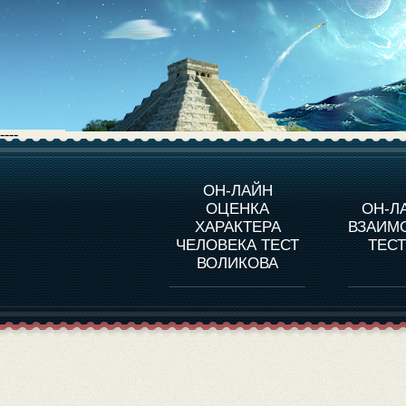
----
О ПРОГРАММЕ
О 
ОН-ЛАЙН
ОЦЕНКА
ОН-Л
ОЦЕНКА ХАРАКТЕРA
ЧЕЛОВЕКА
СОВ
ХАРАКТЕРА
ВЗАИМ
В
ЧЕЛОВЕКА ТЕСТ
ТЕС
ОЦЕНКА ХАРАКТЕРА
ВЫДАЮЩИХСЯ
ВОЛИКОВА
ЛИЧНОСТЕЙ