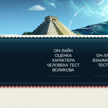
----
О ПРОГРАММЕ
О 
ОН-ЛАЙН
ОЦЕНКА
ОН-Л
ОЦЕНКА ХАРАКТЕРA
ЧЕЛОВЕКА
СОВ
ХАРАКТЕРА
ВЗАИМ
В
ЧЕЛОВЕКА ТЕСТ
ТЕС
ОЦЕНКА ХАРАКТЕРА
ВЫДАЮЩИХСЯ
ВОЛИКОВА
ЛИЧНОСТЕЙ