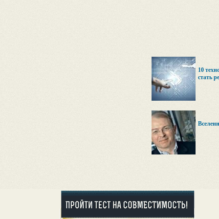
10 техн
стать р
Вселен