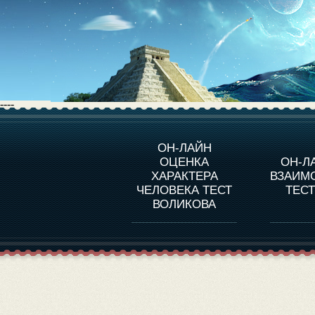
----
О ПРОГРАММЕ
О 
ОН-ЛАЙН
ОЦЕНКА
ОН-Л
ОЦЕНКА ХАРАКТЕРA
ЧЕЛОВЕКА
СОВ
ХАРАКТЕРА
ВЗАИМ
В
ЧЕЛОВЕКА ТЕСТ
ТЕС
ОЦЕНКА ХАРАКТЕРА
ВЫДАЮЩИХСЯ
ВОЛИКОВА
ЛИЧНОСТЕЙ