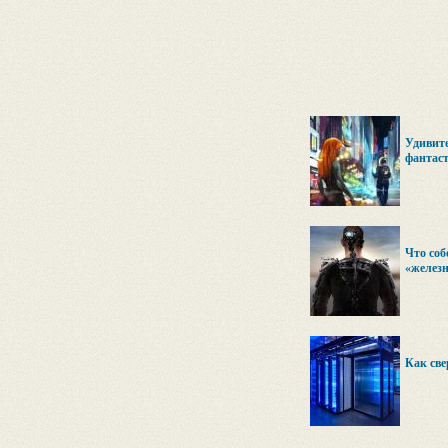
Удивите
фантас
Что соб
«железн
Как све