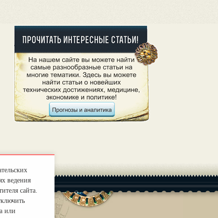
ательских
ях ведения
ителя сайта.
тключить
а или