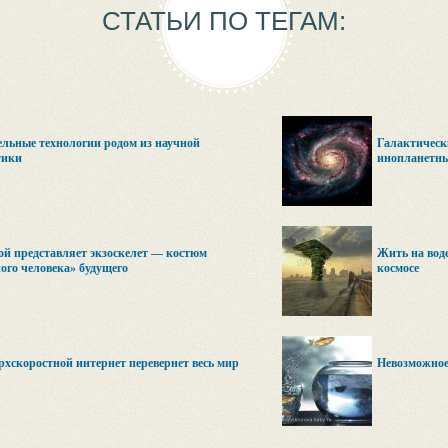
СТАТЬИ ПО ТЕГАМ:
льные технологии родом из научной
Галактическ
тики
инопланетны
ой представляет экзоскелет — костюм
Жить на воде
ого человека» будущего
космосе
рхскоростной интернет перевернет весь мир
Невозможное