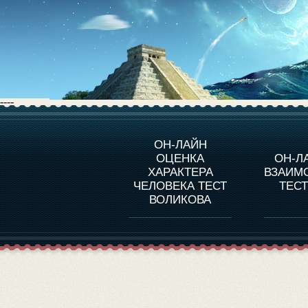
----
О ПРОГРАММЕ
О 
ОН-ЛАЙН
ОЦЕНКА
ОН-Л
ОЦЕНКА ХАРАКТЕРA
ЧЕЛОВЕКА
СОВ
ХАРАКТЕРА
ВЗАИМ
В
ЧЕЛОВЕКА ТЕСТ
ТЕС
ОЦЕНКА ХАРАКТЕРА
ВЫДАЮЩИХСЯ
ВОЛИКОВА
ЛИЧНОСТЕЙ