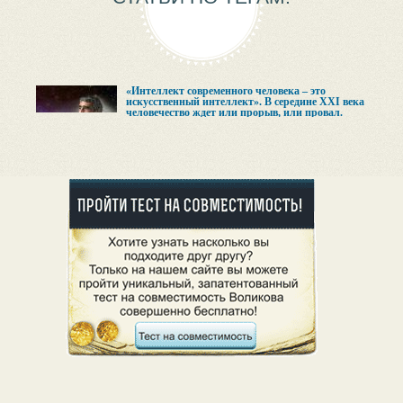
«Интеллект современного человека – это
искусственный интеллект». В середине XXI века
человечество ждет или прорыв, или провал.