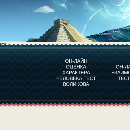
----
О ПРОГРАММЕ
О 
ОН-ЛАЙН
ОЦЕНКА
ОН-Л
ОЦЕНКА ХАРАКТЕРA
ЧЕЛОВЕКА
СОВ
ХАРАКТЕРА
ВЗАИМ
В
ЧЕЛОВЕКА ТЕСТ
ТЕС
ОЦЕНКА ХАРАКТЕРА
ВЫДАЮЩИХСЯ
ВОЛИКОВА
ЛИЧНОСТЕЙ