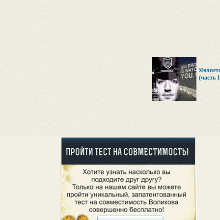
Являетс
(часть 1