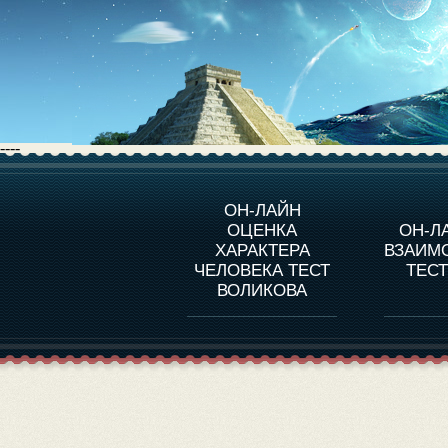
----
О ПРОГРАММЕ
О 
ОН-ЛАЙН
ОЦЕНКА
ОН-Л
ОЦЕНКА ХАРАКТЕРA
ЧЕЛОВЕКА
СОВ
ХАРАКТЕРА
ВЗАИМ
В
ЧЕЛОВЕКА ТЕСТ
ТЕС
ОЦЕНКА ХАРАКТЕРА
ВЫДАЮЩИХСЯ
ВОЛИКОВА
ЛИЧНОСТЕЙ