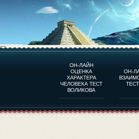
----
О ПРОГРАММЕ
О 
ОН-ЛАЙН
ОЦЕНКА
ОН-Л
ОЦЕНКА ХАРАКТЕРA
ЧЕЛОВЕКА
СОВ
ХАРАКТЕРА
ВЗАИМ
В
ЧЕЛОВЕКА ТЕСТ
ТЕС
ОЦЕНКА ХАРАКТЕРА
ВЫДАЮЩИХСЯ
ВОЛИКОВА
ЛИЧНОСТЕЙ