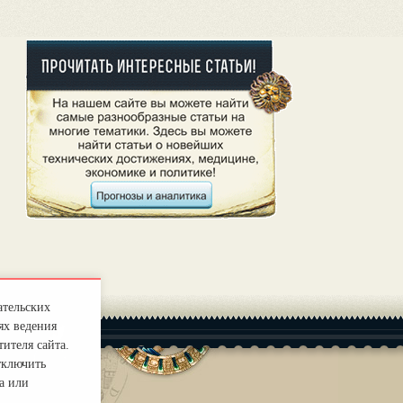
ательских
ях ведения
ителя сайта.
тключить
а или