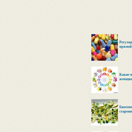
Регуляр
прямой 
Какие 
женщин
Биогенн
старен