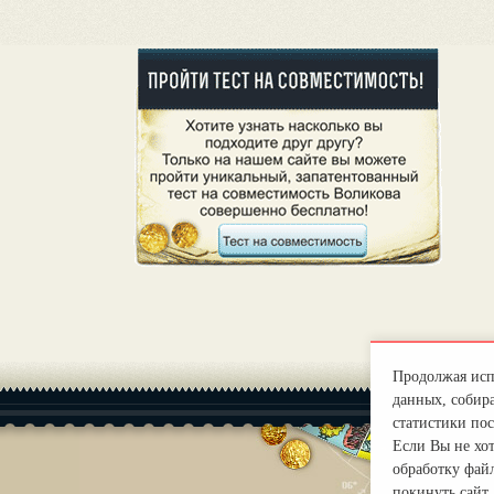
Продолжая испо
данных, собира
статистики пос
Если Вы не хо
обработку файл
покинуть сайт