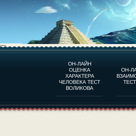
----
О ПРОГРАММЕ
О 
ОН-ЛАЙН
ОЦЕНКА
ОН-Л
ОЦЕНКА ХАРАКТЕРA
ЧЕЛОВЕКА
СОВ
ХАРАКТЕРА
ВЗАИМ
В
ЧЕЛОВЕКА ТЕСТ
ТЕС
ОЦЕНКА ХАРАКТЕРА
ВЫДАЮЩИХСЯ
ВОЛИКОВА
ЛИЧНОСТЕЙ