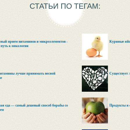
СТАТЬИ ПО ТЕГАМ:
ный прием витаминов и микроэлементов -
Куриные яйц
путь к онкологии
витамины лучше принимать весной
Существует 
е
ая еда — самый дешевый способ борьбы со
Продукты и 
ием