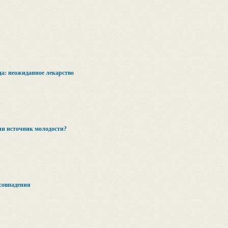
а: неожиданное лекарство
ли источник молодости?
совпадения