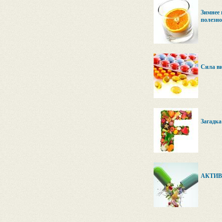
Зимнее 
полезно
Сила ви
Загадка
АКТИВ