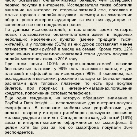
часто осваивают онлайн-платежи раньше, чем совершают
первую покупку в интернете. Исследователи также обратили
внимание на интерес со стороны жителей сел, поселков и
малых городов к онлайн-покупкам: несмотря на замедление
общего роста интернет аудитории, за счет них аудитория e-
commerce все еще продолжает расти.
По данным исследователей, в настоящее время четверть
новых пользователей онлайн-платежей живет в подобных
небольших населенных пунктах (менее тридцати тысяч
жителей), и у половины (51%) из них доход составляет менее
пятидесяти тысяч рублей в месяц на семью. Кроме того, 12%
опрошенных интернет-пользователей стали делать покупки в
онлайн-магазинах лишь в 2016 году.
При этом почти 100% интернет-пользователей освоили
безналичные платежи: у 99% есть платежные карты, и для
платежей в оффлайне их используют 98%. В основном, как
исследователи выяснили, россияне пользуются безналичными
расчетами для типовых платежей: то есть при покупке
билетов, при покупках в интернет-магазинах,погашении
кредитов, пополнении сотовых телефонов.
Еще одна тенденция, на которую обращают внимание в
PayPal и Data Insight, — использование для интернет-покупок
смартфонов. В основном мобильными устройствами для
оплаты товаров у интернет-ритейлеров пользуются россияне
моложе двадцати пяти лет. Сегодня почти каждый пятый (18%)
заказ в интернет-магазине оформляется со смартфона. В
целом хотя бы раз за год со смартфона покупали 36%
респондентов.