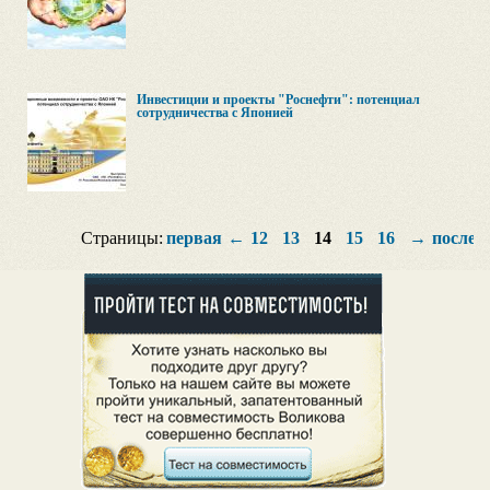
Инвестиции и проекты "Роснефти": потенциал
сотрудничества с Японией
Страницы:
первая
←
12
13
14
15
16
→
послед