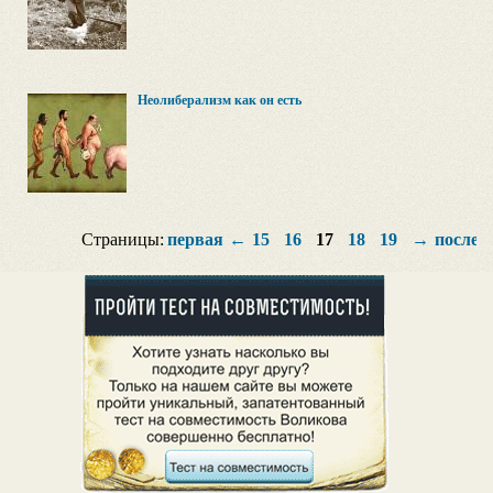
Неолиберализм как он есть
Страницы:
первая
←
15
16
17
18
19
→
послед