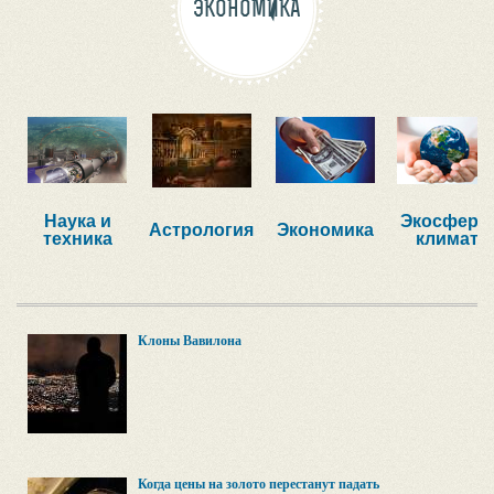
ЭКОНОМИКА
Наука и
Экосфера,
Астрология
Экономика
техника
климат
Клоны Вавилона
Когда цены на золото перестанут падать