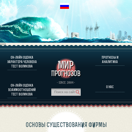
----
ОН-ЛАЙН ОЦЕНКА
ПРОГНОЗЫ И
О ПРОГРАММЕ
ХАРАКТЕРА ЧЕЛОВЕКА
АНАЛИТИКА
ТЕСТ ВОЛИКОВА
ОЦЕНКА ХАРАКТЕРA ЧЕЛОВЕКА
ОЦЕНКА ХАРАКТЕРА ВЫДАЮЩИХСЯ ЛИЧНОСТЕЙ
О ПРОГРАММЕ
· SINCE. 2004 ·
ОН-ЛАЙН ОЦЕНКА
О НАС
ТЕСТ НА СОВМЕСТИМОСТЬ ВОЛИКОВА
ВЗАИМООТНОШЕНИЙ
ПРОГНОЗЫ И АНАЛИТИКА
ТЕСТ ВОЛИКОВА
ОСНОВЫ СУЩЕСТВОВАНИЯ ФИРМЫ