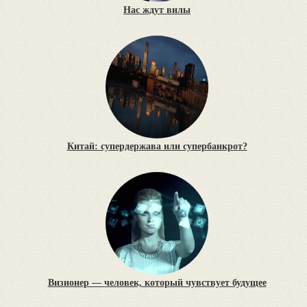
Нас ждут вилы
Китай: супердержава или супербанкрот?
Визионер — человек, который чувствует будущее