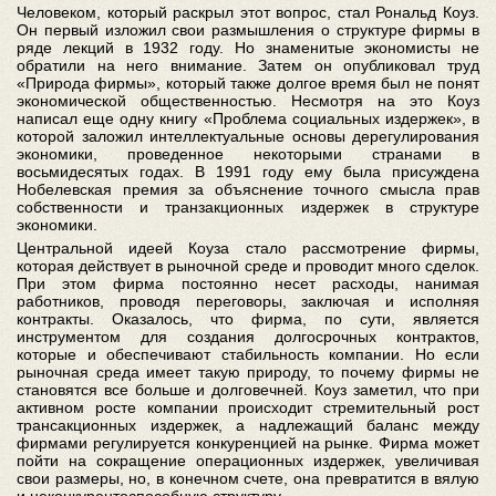
Человеком, который раскрыл этот вопрос, стал Рональд Коуз.
Он первый изложил свои размышления о структуре фирмы в
ряде лекций в 1932 году. Но знаменитые экономисты не
обратили на него внимание. Затем он опубликовал труд
«Природа фирмы», который также долгое время был не понят
экономической общественностью. Несмотря на это Коуз
написал еще одну книгу «Проблема социальных издержек», в
которой заложил интеллектуальные основы дерегулирования
экономики, проведенное некоторыми странами в
восьмидесятых годах. В 1991 году ему была присуждена
Нобелевская премия за объяснение точного смысла прав
собственности и транзакционных издержек в структуре
экономики.
Центральной идеей Коуза стало рассмотрение фирмы,
которая действует в рыночной среде и проводит много сделок.
При этом фирма постоянно несет расходы, нанимая
работников, проводя переговоры, заключая и исполняя
контракты. Оказалось, что фирма, по сути, является
инструментом для создания долгосрочных контрактов,
которые и обеспечивают стабильность компании. Но если
рыночная среда имеет такую природу, то почему фирмы не
становятся все больше и долговечней. Коуз заметил, что при
активном росте компании происходит стремительный рост
трансакционных издержек, а надлежащий баланс между
фирмами регулируется конкуренцией на рынке. Фирма может
пойти на сокращение операционных издержек, увеличивая
свои размеры, но, в конечном счете, она превратится в вялую