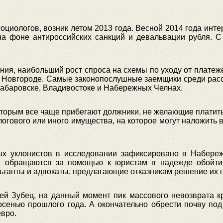
социологов, возник летом 2013 года. Весной 2014 года инте
на фоне антироссийских санкций и девальвации рубля. С 
ния, наибольший рост спроса на схемы по уходу от платежей
 Новгороде. Самые законопослушные заемщики среди расс
Хабаровске, Владивостоке и Набережных Челнах.
оторым все чаще прибегают должники, не желающие платить 
огового или иного имущества, на которое могут наложить
х уклонистов в исследовании зафиксировано в Набереж
не обращаются за помощью к юристам в надежде обойти 
ьтанты и адвокаты, предлагающие отказникам решение их 
сей Зубец, на данный момент пик массового невозврата к
осенью прошлого года. А окончательно обрести почву по
евро.