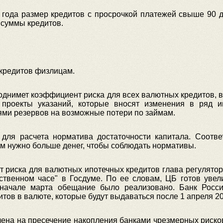
года размер кредитов с просрочкой платежей свыше 90 д
 суммы кредитов.
 кредитов физлицам.
 поднимет коэффициент риска для всех валютных кредитов,
проекты указаний, которые вносят изменения в ряд ин
ми резервов на возможные потери по займам.
для расчета норматива достаточности капитала. Соотв
ам нужно больше денег, чтобы соблюдать нормативы.
 риска для валютных ипотечных кредитов глава регулято
ственном часе" в Госдуме. По ее словам, ЦБ готов увел
 начале марта обещание было реализовано. Банк Росс
тов в валюте, которые будут выдаваться после 1 апреля 20
ена на пресечение накопления банками чрезмерных рисков