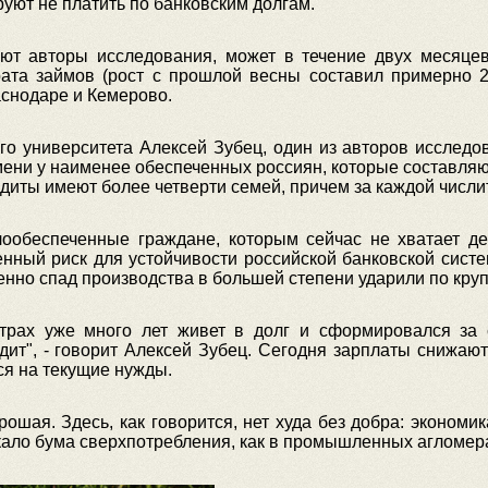
уют не платить по банковским долгам.
уют авторы исследования, может в течение двух месяцев
ата займов (рост с прошлой весны составил примерно 2,5
аснодаре и Кемерово.
го университета Алексей Зубец, один из авторов исследо
ени у наименее обеспеченных россиян, которые составляю
диты имеют более четверти семей, причем за каждой числит
ообеспеченные граждане, которым сейчас не хватает д
нный риск для устойчивости российской банковской сист
енно спад производства в большей степени ударили по к
рах уже много лет живет в долг и сформировался за с
дит", - говорит Алексей Зубец. Сегодня зарплаты снижаютс
ся на текущие нужды.
ошая. Здесь, как говорится, нет худа без добра: экономик
икало бума сверхпотребления, как в промышленных агломер