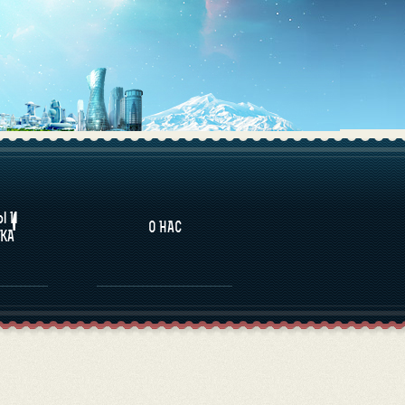
НАЛИТИКА
Ы И
О НАС
КА