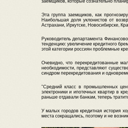
заемщиков, которые сознательно планир
Эта группа заемщиков, как прогнозир
Наибольшая доля уклонистов от возвр
Астрахани, Иркутске, Новосибирске, Кр
Руководитель департамента Финансово
тенденцию: увеличение кредитного брем
этой категории россиян проблемные кре
Очевидно, что перекредитованные мал
необходимости, представляют существе
синдром перекредитования и одноврем
"Средний класс в промышленных цент
электроники и ипотечных квартир в кре
раньше отдавали банкам, теперь тратит
У малых городов кредитная история хор
места сокращались, поэтому и не возн