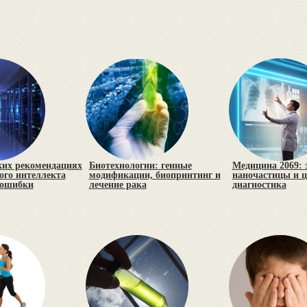
ких рекомендациях
Биотехнологии: генные
Медицина 2069: 
ого интеллекта
модификации, биопринтинг и
наночастицы и 
 ошибки
лечение рака
диагностика