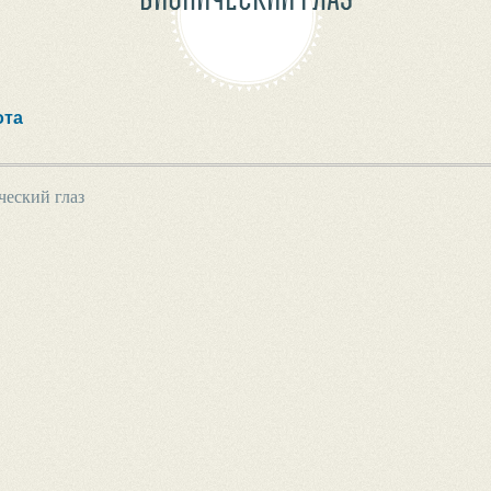
ота
еский глаз