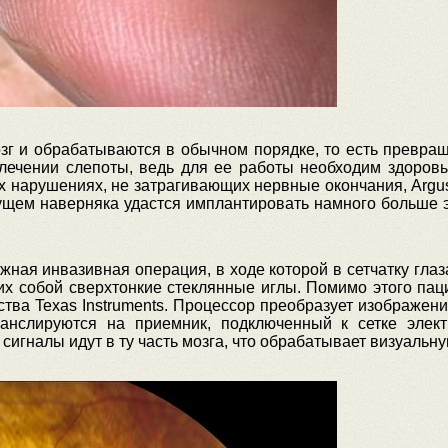
зг и обрабатываются в обычном порядке, то есть превращ
 лечении слепоты, ведь для ее работы необходим здоровы
их нарушениях, не затрагивающих нервные окончания, Argu
дущем наверняка удастся имплантировать намного больше 
жная инвазивная операция, в ходе которой в сетчатку гл
х собой сверхтонкие стеклянные иглы. Помимо этого пац
ва Texas Instruments. Процессор преобразует изображени
анслируются на приемник, подключенный к сетке элект
 сигналы идут в ту часть мозга, что обрабатывает визуаль