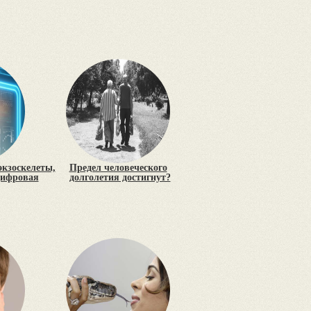
экзоскелеты,
Предел человеческого
цифровая
долголетия достигнут?