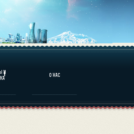
НАЛИТИКА
Ы И
О НАС
КА