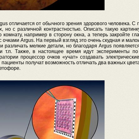
Argus отличается от обычного зрения здорового человека. С
х, но с различной контрастностью. Описать такую картинк
комнату, например в сторону окна, а теперь закройте гл
 с очками Argus. На первый взгляд это очень скудная и мал
или различать мелкие детали, но благодаря Argus появляетс
и т.п. Также, в настоящее время идут эксперименты п
ратории процессор очков «учат» создавать электрические
пациенты получат возможность отличать два важных цвета,
етофоре.