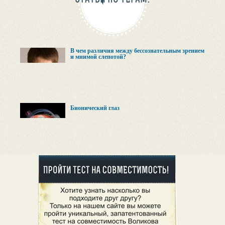
В чем различия между бессознательным зрением
и мнимой слепотой?
Бионический глаз