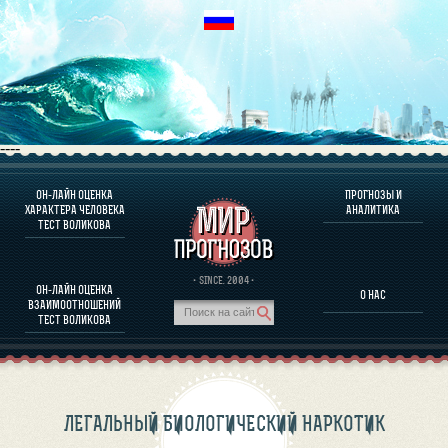
----
ОН-ЛАЙН ОЦЕНКА
ПРОГНОЗЫ И
О ПРОГРАММЕ
ХАРАКТЕРА ЧЕЛОВЕКА
АНАЛИТИКА
ТЕСТ ВОЛИКОВА
ОЦЕНКА ХАРАКТЕРA ЧЕЛОВЕКА
ОЦЕНКА ХАРАКТЕРА ВЫДАЮЩИХСЯ ЛИЧНОСТЕЙ
О ПРОГРАММЕ
· SINCE. 2004 ·
ОН-ЛАЙН ОЦЕНКА
О НАС
ТЕСТ НА СОВМЕСТИМОСТЬ ВОЛИКОВА
ВЗАИМООТНОШЕНИЙ
ПРОГНОЗЫ И АНАЛИТИКА
ТЕСТ ВОЛИКОВА
ЛЕГАЛЬНЫЙ БИОЛОГИЧЕСКИЙ НАРКОТИК