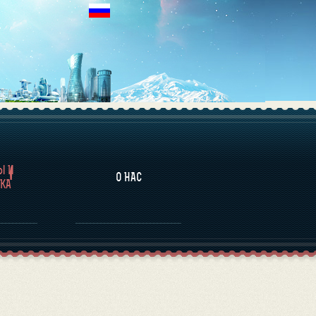
НАЛИТИКА
Ы И
О НАС
КА