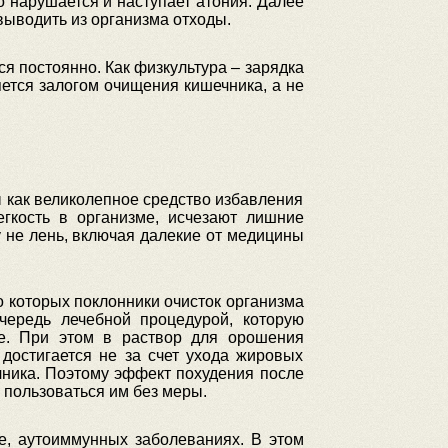
 нарушается и наступает атония. Далее
выводить из организма отходы.
я постоянно. Как физкультура – зарядка
яется залогом очищения кишечника, а не
 как великолепное средство избавления
егкость в организме, исчезают лишние
 не лень, включая далекие от медицины
о которых поклонники очисток организма
чередь лечебной процедурой, которую
те. При этом в раствор для орошения
достигается не за счет ухода жировых
чника. Поэтому эффект похудения после
 пользоваться им без меры.
е, аутоиммунных заболеваниях. В этом