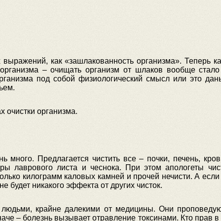
их выражений, как «зашлакованность организма». Теперь 
 организма – очищать организм от шлаков вообще стало
 организма под собой физиологический смысл или это да
ьем.
х очистки организма.
ь много. Предлагается чистить все – почки, печень, кров
ары лаврового листа и чеснока. При этом апологеты чис
олько килограмм каловых камней и прочей нечисти. А если 
не будет никакого эффекта от других чисток.
людьми, крайне далекими от медицины. Они проповедую
наче – болезнь вызывает отравление токсинами. Кто прав в 