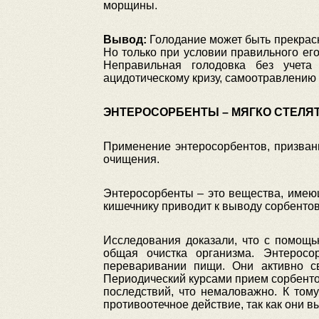
морщины.
Вывод:
Голодание может быть прекрасн
Но только при условии правильного ег
Неправильная голодовка без учета
ацидотическому кризу, самоотравлению
ЭНТЕРОСОРБЕНТЫ – МЯГКО СТЕЛЯ
Применение энтеросорбентов, призван
очищения.
Энтеросорбенты – это вещества, имею
кишечнику приводит к выводу сорбентов
Исследования доказали, что с помощь
общая очистка организма. Энтерос
переваривании пищи. Они активно с
Периодический курсами прием сорбентов
последствий, что немаловажно. К том
противоотечное действие, так как они 