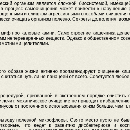
еский организм является сложной биосистемой, имеюще
 в процесс самоочищения может привести к нарушению р
рощенными и слишком агрессивными способами очищения мо
чески очищать организм полезно. Секреты долголетия, возмо
и миф про каловые камни. Само строение кишечника дела
мм непереваренных веществ. Однако в общественном созн
амотными целителями.
ого образа жизни активно пропагандируют очищение киш
ла считаться чуть ли не панацеей от всего. Советуется любо
роцедурой, призванной в экстренном порядке очистить о
е лечит: механическое очищение не приводит к избавлени
минусов от постоянного использования клизм больше, чем п
ыводу полезной микрофлоры. Свято место пусто не быв
творные, что ведет к развитию дисбактериоза и восп