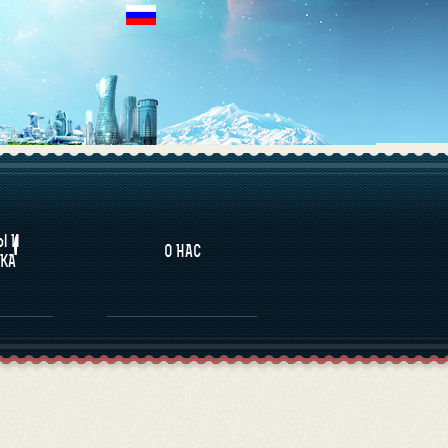
НАЛИТИКА
Ы И
О НАС
КА