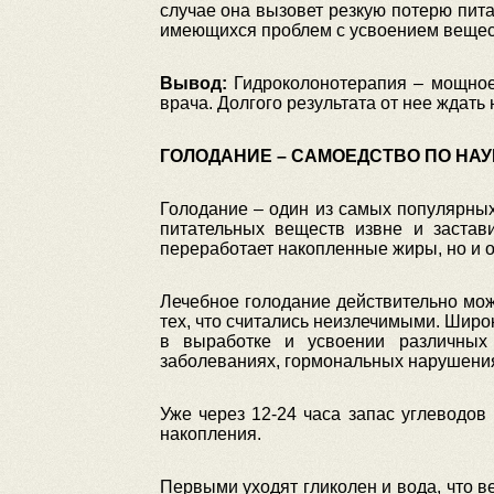
случае она вызовет резкую потерю пит
имеющихся проблем с усвоением вещест
Вывод:
Гидроколонотерапия – мощное 
врача. Долгого результата от нее ждать 
ГОЛОДАНИЕ – САМОЕДСТВО ПО НАУ
Голодание – один из самых популярных
питательных веществ извне и застави
переработает накопленные жиры, но и оч
Лечебное голодание действительно мож
тех, что считались неизлечимыми. Шир
в выработке и усвоении различных 
заболеваниях, гормональных нарушениях
Уже через 12-24 часа запас углеводов
накопления.
Первыми уходят гликолен и вода, что в