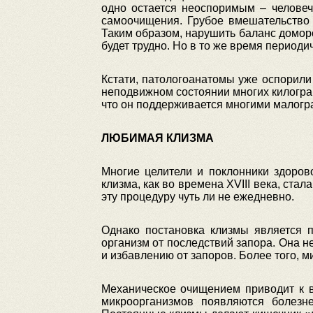
одно остается неоспоримым – человеч
самоочищения. Грубое вмешательство
Таким образом, нарушить баланс домо
будет трудно. Но в то же время периоди
Кстати, патологоанатомы уже оспорил
неподвижном состоянии многих килогра
что он поддерживается многими малогр
ЛЮБИМАЯ КЛИЗМА
Многие целители и поклонники здоров
клизма, как во времена XVIII века, ста
эту процедуру чуть ли не ежедневно.
Однако постановка клизмы является п
организм от последствий запора. Она н
и избавлению от запоров. Более того, 
Механическое очищением приводит к в
микроорганизмов появляются болезне