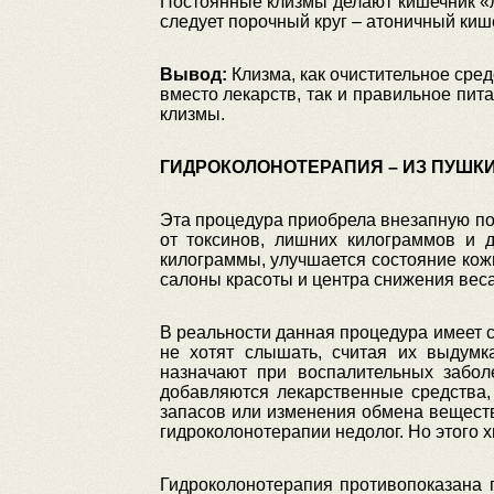
Постоянные клизмы делают кишечник «л
следует порочный круг – атоничный киш
Вывод:
Клизма, как очистительное сред
вместо лекарств, так и правильное пит
клизмы.
ГИДРОКОЛОНОТЕРАПИЯ – ИЗ ПУШК
Эта процедура приобрела внезапную по
от токсинов, лишних килограммов и д
килограммы, улучшается состояние кож
салоны красоты и центра снижения веса
В реальности данная процедура имеет с
не хотят слышать, считая их выдумк
назначают при воспалительных забол
добавляются лекарственные средства,
запасов или изменения обмена веществ
гидроколонотерапии недолог. Но этого х
Гидроколонотерапия противопоказана 