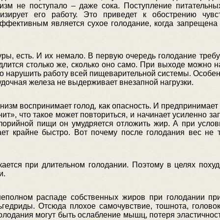
изм не поступало – даже сока. Поступление питательн
визирует его работу. Это приведет к обострению чув
ффективным является сухое голодание, когда запрещена д
уры, есть. И их немало. В первую очередь голодание треб
длится столько же, сколько оно само. При выходе можно н
но нарушить работу всей пищеварительной системы. Особен
удочная железа не выдерживает внезапной нагрузки.
ганизм воспринимает голод, как опасность. И предпринимает
т», что такое может повториться, и начинает усиленно за
алорийной пищи он умудряется отложить жир. А при услов
ает крайне быстро. Вот почему после голодания вес не т
скается при длительном голодании. Поэтому в целях поху
и.
еполном распаде собственных жиров при голодании прив
гедриды. Отсюда плохое самочувствие, тошнота, головок
лодания могут быть ослабление мышц, потеря эластичнос