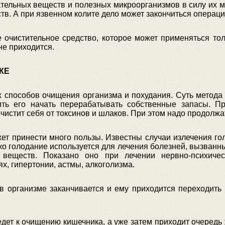
ательных веществ и полезных микроорганизмов в силу их 
в. А при язвенном колите дело может закончиться операц
очистительное средство, которое может применяться то
не приходится.
КЕ
 способов очищения организма и похудания. Суть метода 
ть его начать перерабатывать собственные запасы. Пр
истит себя от токсинов и шлаков. При этом надо продолжат
ет принести много пользы. Известны случаи излечения го
око голодание используется для лечения болезней, вызван
веществ. Показано оно при лечении нервно-психически
, гипертонии, астмы, алкоголизма.
 в организме заканчивается и ему приходится переходить
едет к очищению кишечника, а уже затем приходит очередь