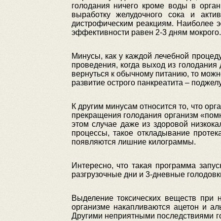
голодания ничего кроме воды в орган
выработку желудочного сока и акти
дистрофическим реакциям. Наиболее э
эффективности равен 2-3 дням мокрого.
Минусы, как у каждой лечебной процед
проведения, когда выход из голодания 
вернуться к обычному питанию, то мож
развитие острого панкреатита – поджел
К другим минусам относится то, что ор
прекращения голодания организм «помни
этом случае даже из здоровой низкок
процессы, такое откладывание протек
появляются лишние килограммы.
Интересно, что такая программа запу
разгрузочные дни и 3-дневные голодовк
Выделение токсических веществ при н
организме накапливаются ацетон и аль
Другими неприятными последствиями го