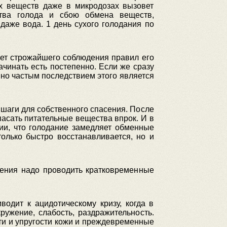
ых веществ даже в микродозах вызовет
ства голода и сбою обмена веществ,
аже вода. 1 день сухого голодания по
ует строжайшего соблюдения правил его
ачинать есть постепенно. Если же сразу
но частым последствием этого является
 шаги для собственного спасения. После
пасать питательные вещества впрок. И в
ии, что голодание замедляет обменные
олько быстро восстанавливается, но и
дения надо проводить кратковременные
одит к ацидотическому кризу, когда в
ружение, слабость, раздражительность.
ти и упругости кожи и преждевременные