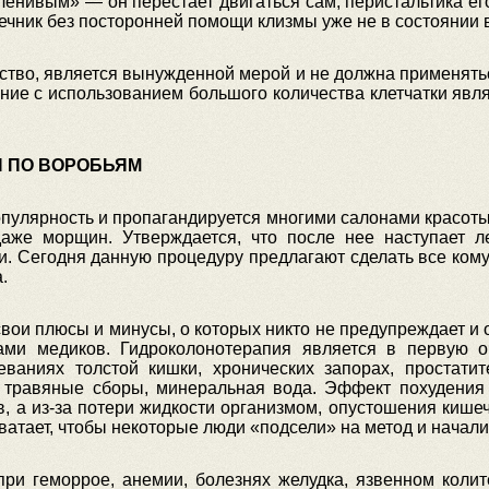
енивым» — он перестает двигаться сам, перистальтика его
ечник без посторонней помощи клизмы уже не в состоянии 
ство, является вынужденной мерой и не должна применятьс
ание с использованием большого количества клетчатки явл
И ПО ВОРОБЬЯМ
пулярность и пропагандируется многими салонами красоты
аже морщин. Утверждается, что после нее наступает л
и. Сегодня данную процедуру предлагают сделать все кому
.
вои плюсы и минусы, о которых никто не предупреждает и 
ами медиков. Гидроколонотерапия является в первую о
еваниях толстой кишки, хронических запорах, простати
 травяные сборы, минеральная вода. Эффект похудения 
, а из-за потери жидкости организмом, опустошения кише
ватает, чтобы некоторые люди «подсели» на метод и начали
при геморрое, анемии, болезнях желудка, язвенном колит