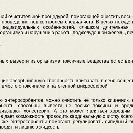
ой очистительной процедурой, помогающей очистить весь о
о проведения под контролем специалиста. В целях похуден
 индивидуальных особенностей, слишком длительная 
 организма и нарушению работы поджелудочной железы, печ
Т
ных вывести из организма токсичные вещества естествен
щие абсорбционную способность впитывать в себя вещест
 вместе с токсинами и патогенной микрофлорой.
ю энтеросорбентов можно очистить не только кишечник, н
орбенты способны вывести не только токсины и вре
вязывают холестерин. А это может являться хорошим 
 дает возможность проводить кардинальную очистку всего
у же энтеросорбенты помогают регулировать липидный о
выводят и лишнюю жидкость.