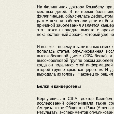
На Филиппинах доктору Кэмпбелу при
местных детей. В то время большинст
филлипинцев, объяснялась дефицитом б
раком печени заболевали дети из бога
причиной заболевания является канцер
этот токсин попадал вместе с арах
некачественный арахис, который уже не
И все же – почему в зажиточных семьях
попалась статья, опубликованная исс
высокобелковой диете (20% белка), а
высокобелковой группе раком заболеет
когда он поделился этой информацией 
второй группе крыс канцероген». И д
выходила из головы. Наконец он решил
Белки и канцерогены
Вернувшись в США, доктор Кэмпбел 
исследований обеспечивали такие сол
Американское Общество Рака (American 
Результаты экспериментов опубликован