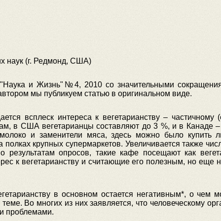
х наук (г. Редмонд, США)
 "Наука и Жизнь"№4, 2010 со значительными сокращени
автором мы публикуем статью в оригинальном виде.
ется всплеск интереса к вегетарианству – частичному (о
кам, в США вегетарианцы составляют до 3 %, и в Канаде 
е молоко и заменители мяса, здесь можно было купить 
на полках крупных супермаркетов. Увеличивается также чис
но результатам опросов, такие кафе посещают как веге
рес к вегетарианству и считающие его полезным, но еще н
егетарианству в основном остается негативным*, о чем 
теме. Во многих из них заявляется, что человеческому ор
ми проблемами.