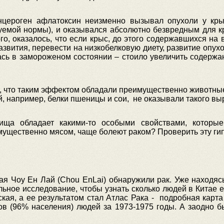
нцероген афлатоксин неизменно вызывал опухоли у кры
дуемой нормы), и оказывался абсолютно безвредным для к
о, оказалось, что если крыс, до этого содержавшихся на
азвития, перевести на низкобелковую диету, развитие опух
ась в замороженом состоянии – стоило увеличить содержан
о, что таким эффектом обладали преимущественно животные 
, например, белки пшеницы и сои, не оказывали такого вы
ища обладает какими-то особыми свойствами, которые
имущественно мясом, чаще болеют раком? Проверить эту гип
тая Чоу Ен Лай (Chou EnLai) обнаружили рак. Уже находяс
ное исследование, чтобы узнать сколько людей в Китае 
кая, а ее результатом стал Атлас Рака - подробная карт
ов (96% населения) людей за 1973-1975 годы. А заодно 