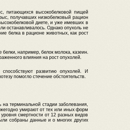
с, питающихся высокобелковой пищей
рыс, получавших низкобелковый рацион
 высокобелковой диете, и уже имевших в
оли останавливалось. Однако опухоль не
ие белка в рационе животных, как рост
белки, например, белок молока, казеин.
раженного влияния на рост опухолей.
 способствуют развитию опухолей. И
отезу помогло стечение обстоятельств.
ь на терминальной стадии заболевания,
ежегодно умирают от тех или иных форм
а уровня смертности от 12 разных видов
были собраны данные и о многих других