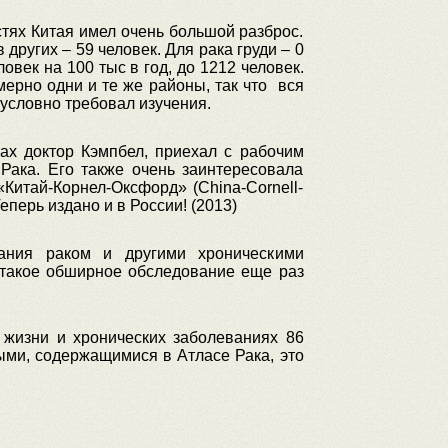
стях Китая имел очень большой разброс.
 других – 59 человек. Для рака груди – 0
овек на 100 тыс в год, до 1212 человек.
мерно одни и те же районы, так что вся
зусловно требовал изучения.
сах доктор Кэмпбел, приехал с рабочим
Рака. Его также очень заинтересовала
Китай-Корнел-Оксфорд» (China-Cornell-
еперь издано и в России! (2013)
ания раком и другими хроническими
 такое обширное обследование еще раз
 жизни и хронических заболеваниях 86
ными, содержащимися в Атласе Рака, это