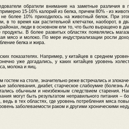
едователи обратили внимание на заметные различия в п
примерно 15-16% калорий из белка, причем 80% - из животн
х не более 10% приходилось на животный белок. При эт
, в то время как растительной клетчатки, наоборот, в д
 районах, люди в основном ели то, что было выращено в дан
продукты. В более развитых областях появлялись магаз
чая мясо и молоко. По мере индустриализации росли дохо
бление белка и жира.
ких показателях. Например, у китайцев в среднем уровен
онечно уже догадались, у каких китайцев уровень холе
са, молока и яиц.
им гостем на столе, значительно реже встречались и злокаче
ые заболевания, диабет, старческое слабоумие (болезнь А
итались обычным и неизбежным следствием старения. Наст
евания могут быть результатом неправильного питания – б
 ведь в тех областях, где уровень потребления мяса пов
 уровень заболеваемости раком и другими хроническими нед