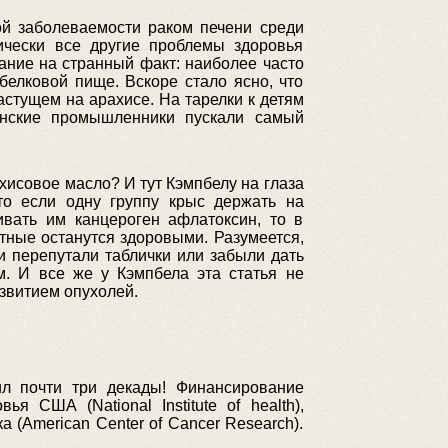
й заболеваемости раком печени среди
тически все другие проблемы здоровья
ание на странный факт: наиболее часто
белковой пище. Вскоре стало ясно, что
стущем на арахисе. На тарелки к детям
инские промышленники пускали самый
хисовое масло? И тут Кэмпбелу на глаза
что если одну группу крыс держать на
ивать им канцероген афлатоксин, то в
тные останутся здоровыми. Разумеется,
и перепутали таблички или забыли дать
м. И все же у Кэмпбела эта статья не
звитием опухолей.
л почти три декады! Финансирование
 США (National Institute of health),
 (American Center of Cancer Research).