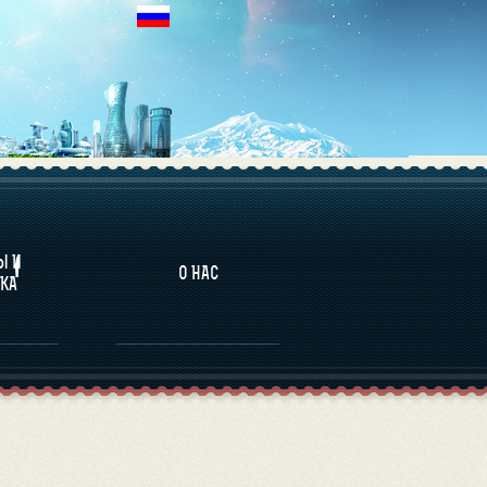
НАЛИТИКА
Ы И
О НАС
КА