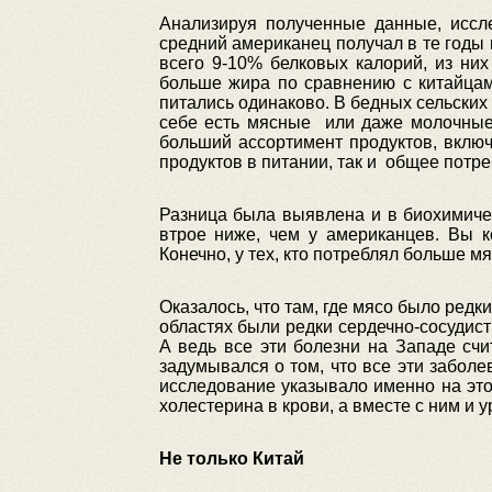
Анализируя полученные данные, иссл
средний американец получал в те годы 
всего 9-10% белковых калорий, из ни
больше жира по сравнению с китайцами
питались одинаково. В бедных сельских
себе есть мясные или даже молочные 
больший ассортимент продуктов, вклю
продуктов в питании, так и общее потре
Разница была выявлена и в биохимичес
втрое ниже, чем у американцев. Вы к
Конечно, у тех, кто потреблял больше мя
Оказалось, что там, где мясо было редк
областях были редки сердечно-сосудист
А ведь все эти болезни на Западе сч
задумывался о том, что все эти забол
исследование указывало именно на это,
холестерина в крови, а вместе с ним и
Не только Китай