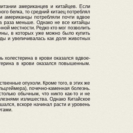
итании американцев и китайцев. Если
ого белка, то средний китаец потреблял
ом американцы потребляли почти вдвое
ва раза меньше. Однако не все китайцы
ной местности. Редко кто мог позволить
ины, в которых уже можно было купить
ды и увеличивалась как доля животных
ь холестерина в крови оказался вдвое-
стерина в крови оказался повышенным.
ственные опухоли. Кроме того, в этих же
льцгеймера), почечно-каменная болезнь.
олько обычным, что никто как-то и не
олезнями излишества. Однако Китайское
ышался, вскоре начинал расти и уровень
угами.