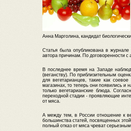
Анна Марголина, кандидат биологически
Статья была опубликована в журнале
автора причинам. По договоренности с 
В последнее время на Западе наблюда
(веганству). По приблизительным оцен
для вегетарианцев, такие как соево
магазинах, то теперь они появились и 
только вегетарианские блюда. Соглас
переходной стадии - проявляющие инте
от мяса.
А между тем, в России отношение к в
большинства статей, посвященных этой 
полный отказ от мяса чреват серьезны