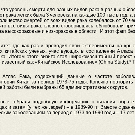
 что уровень смерти для разных видов рака в разных обла
 рака легких была 3 человека на каждые 100 тыс в год, а в
оличество смертей от всех видов рака колебалось от 70 чел
 что все виды рака, словно сговорившись, облюбовали при
на высокораковые и низкораковые области. И этот факт бе
ситет, где как раз и проводил свои эксперименты на кры
х китайских ученых, участвующих в составлении Атласа 
ка. Итогом этого визита стал широкомасштабный проект «
 известный как «Китайское Исследование» (China Study).* Т
л Атлас Рака, содержащий данные о частоте заболев
итории Китая за период 1973-75 годы. Конечно повторить
ей работы были выбраны 65 административных округов.
ченые собрали подробную информацию о питании, образе
ах и затем (у тех же людей) – в 1989-90 гг. Вместе с дан
еским заболеваниям за период с 1973 по 1990 годы – 17 лет.