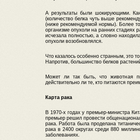
А результаты были шокирующими. Ка
(количество белка чуть выше рекомен
(ниже рекомендуемой нормы). Более тог
организме опухоли на ранних стадиях р
исчезала полностью, а словно находил
опухоли возобновлялся.
Что казалось особенно странным, это т
Напротив, большинство белков растений
Может ли так быть, что животная п
действительно ли те, кто питаются пре
Карта рака
В 1970-х годах у премьер-министра Ки
премьер решил провести общенациональ
рака. Работа была проделана титаничес
рака в 2400 округах среди 880 миллин
заболеваниях.