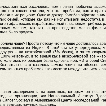
шлось заняться расследованием причин необычно высоко
во его коллег считали, что эта проблема, как и прак
елка в их рационе. Однако доктор Кэмпбел обратил вним
тых семей, которые как раз не испытывали недостатка в 
оген афлатоксин, вырабатываемый плесневым грибком, ра
исовым маслом, так как на производство масла филип
льзя было продать.
 болели чаще? Просто потому что им чаще доставалось ара
ледователями из Индии. В этой статье утверждалось, 
 другую – на низкобелковой (5% белка), и затем скармл
 100% животных, в то время как в низкобелковой все живо
с колегами, их реакция была однозначной: «Это бред! Он
ействительно, это казалось самым логичным объяснение
 сам заняться проблемой взаимосвязи между питанием и ра
начал эксперименты на животных, которым он посвяти
идные организации, как Национальный Институт Здоровья
Cancer Society) и Американский Центр Исследований Рака
ы в ведущих научных изданиях.