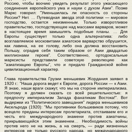
Россию, чтобы воочию увидеть результат этого ужасающего
соединения европейского ума и науки с духом Азии". Позже
Маркс говорил: "Уменьшилась ли опасность со стороны
России? Нет. … Путеводная звезда этой политики — мировое
господство, остается неизменным. Только изворотливое
правительство, господствующее над массами варваров, может
в настоящее время замышлять подобные планы. … Для
Европы существует только одна альтернатива: либо
возглавляемое московитами азиатское варварство обрушится,
как лавина, на ее голову, либо она должна восстановить
Польшу, оградив себя таким образом от Азии двадцатью
миллионами героев". Соответственно, ортодоксальные
марксисты представили советскую революцию как
"азиатизацию Европы", что и придало Гражданской войне
цивилизационный характер.
Глава правительства Грузии меньшевик Жордания заявил в
1920 г.: "Наша дорога ведет к Европе, дорога России — к Азии.
Я знаю, наши враги скажут, что мы на стороне империализма.
Поэтому я должен сказать со всей решительностью: я
предпочту империализм Запада фанатикам Востока!". Вот
выдержки из "Политического завещания" лидера меньшевиков
Аксельрода (1920): "Мы противники большевиков потому, что
всецело преданы интересам пролетариата, отстаиваем его и
честь его международного знамени против азиатчины,
прикрывающейся этим знаменем… Необходимость войны
против него не на жизнь, а на смерть, — ради жизненных
интересов не только русского народа, но международного