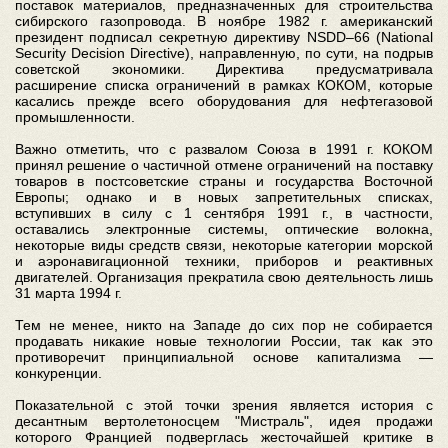
поставок материалов, предназначенных для строительства
сибирского газопровода. В ноябре 1982 г. американский
президент подписал секретную директиву NSDD–66 (National
Security Decision Directive), направленную, по сути, на подрыв
советской экономики. Директива предусматривала
расширение списка ограничений в рамках КОКОМ, которые
касались прежде всего оборудования для нефтегазовой
промышленности.
Важно отметить, что с развалом Союза в 1991 г. КОКОМ
принял решение о частичной отмене ограничений на поставку
товаров в постсоветские страны и государства Восточной
Европы; однако и в новых запретительных списках,
вступивших в силу с 1 сентября 1991 г., в частности,
оставались электронные системы, оптические волокна,
некоторые виды средств связи, некоторые категории морской
и аэронавигационной техники, приборов и реактивных
двигателей. Организация прекратила свою деятельность лишь
31 марта 1994 г.
Тем не менее, никто на Западе до сих пор не собирается
продавать никакие новые технологии России, так как это
противоречит принципиальной основе капитализма —
конкуренции.
Показательной с этой точки зрения является история с
десантным вертолетоносцем "Мистраль", идея продажи
которого Францией подверглась жесточайшей критике в