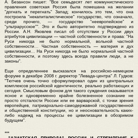
А. Безансон пишет: "Все семьдесят лет коммунистического
правления советская Россия была помешана на желании
"догнать и перегнать" Запад; кончилось это тем, что она
построила "некапиталистическое" государство, что означало,
среди прочего, — государство “неевропейское” и
“ультрарусское”". Это и было авторитетно подтверждено из
России. А.Н. Яковлев писал об отсутствии у России двух
атрибутов цивилизации — частной собственности и права: "На
Руси никогда не было нормальной, вольной частной
собственности… Частная собственность — материя и дух
цивилизации… На Руси никогда не было нормальной частной
собственности, и поэтому здесь всегда правили люди, а не
законы".
Еще определеннее высказался на российско-немецком
форуме в декабре 2008 г. директор "Левада-центра" Л. Гудков:
"Тютчев очень точно сформулировал один из центральных
комплексов российской идентичности, реально работающих и
сегодня. Смысловым фоном для такого суждения оказывается
ясное и одновременно крайне болезненное сознание не
просто отсталости России или ее варварской, с точки зрения
европейцев, патриархально-самодержавной государственной
и общественной конституции, но и неосновательность каких-
либо надежд на процессы ее цивилизации в обозримом
будущем".
***
"АЗИАТСКАЯ ПРИРОДА" РОССИИ И СТРЕМЛЕНИЕ К