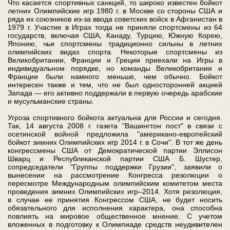
Что касается спортивных санкций, то широко известен бойкот
летних Олимпийские игр 1980 г. в Москве со стороны США и
ряда их союзников из-за ввода советских войск в Афганистан в
1979 г. Участие в Играх тогда не приняли спортсмены из 64
государств, включая США, Канаду, Турцию, Южную Корею,
Японию, чьи спортсмены традиционно сильны в летних
олимпийских видах спорта. Некоторые спортсмены из
Великобритании, Франции и Греции приехали на Игры в
индивидуальном порядке, но команды Великобритании и
Франции были намного меньше, чем обычно. Бойкот
интересен также и тем, что не был односторонней акцией
Запада — его активно поддержали в первую очередь арабские
и мусульманские страны.
Угроза спортивного бойкота актуальна для России и сегодня.
Так, 14 августа 2008 г. газета "Вашингтон пост" в связи с
осетинской войной предложила "американо-европейский
бойкот зимних Олимпийских игр 2014 г. в Сочи". В тот же день
конгрессмены США от Демократической партии Эллисон
Шварц и Республиканской партии США Б. Шустер,
сопредседатели "Группы поддержки Грузии", заявили о
вынесении на рассмотрение Конгресса резолюции о
пересмотре Международным олимпийским комитетом места
проведения зимних Олимпийских игр–2014. Хотя резолюция,
в случае ее принятия Конгрессом США, не будет носить
обязательного для исполнения характера, она способна
повлиять на мировое общественное мнение. С учетом
вложенных в подготовку к Олимпиаде средств неудивителен