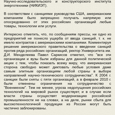
Научно-исследовательского и конструкторского института
энерготехники (НИКИЭТ).
В соответствии с санкциями руководства США, американским
компаниям было запрещено получать напрямую или
опосредованно от этих российских организаций любые
товары, технологии или услуги.
Интересно отметить, что, по сообщениям прессы, ни одно из
предприятий не понесло ущерба от ввода санкций, т. к. не
имело контрактов с американскими компаниями. Комментируя
решение американского правительства о введении санкций
против ряда российских организаций, ректор Университета им.
Д.И. Менделеева Павел Саркисов отметил, что "все эти
организации и вузы были избраны для данной политической
акции с тем, чтобы показать всему миру, что американская
сторона свободно может диктовать любые условия даже
самым элитным организациям любой страны в выборе
направлений научно-технического сотрудничества". К 2004 г.
санкции были сняты с пяти организаций, а в феврале 2010 г.
были отменены ограничения на сотрудничество с
"Военмехом". Тем не менее, угроза недопущения российских
технологий на мировой рынок существует, и в случае если
власти страны осуществят модернизацию российской
промышленности не на словах, а на деле, рынки сбыта для
высокотехнологичной продукции из России могут быть
частично заблокированы.