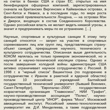
на счетах в банках США и стран ЕС, открытых на имя
бенефициаров офшорных компаний, зарегистрированных
сначала на Британских Виргинских и Каймановых островах, в
Сент-Китсе и Невисе, а в последние годы, по мере роста
финансовой привлекательности Лондона, — на островах Мэн
и Джерси, входящих в состав Соединенного Королевства.
Однако российская власть не желает видеть никакой угрозы, а
значит и предпринимать меры по ее устранению. […]
Научные, спортивные и культурные санкции К этому типу
санкций относятся — запрет на участие в спортивных
соревнованиях лиц или групп лиц, представляющих страну-
объект санкций, прекращение научного, технического и
культурного сотрудничества. Описанная выше деятельность
КОКОМ являлась не только примером экономической, но и
научной и научно-технической изоляции страны. Однако и
после завершения холодной войны администрация США
активно ограничивает научное сотрудничество с Россией. В
1998 г. в "черный список" Вашингтона (по подозрению в
сотрудничестве с Ираном в ракетной и ядерной областях)
попали 10 российских учреждений: Балтийский
государственный технический университет (бывший Военмех,
Санкт-Петербург), "Европалас–2000", государственная
хозрасчетная организация "Главкосмос", НИИ "Графит",
научно-производственная ассоциация "Полюс", научно-
производственный центр "ИНОР", фирма "Мосо", Московский
авиационный институт, Российский химико-технологический
университет им. Д.И. Менделеева, а также подразделения