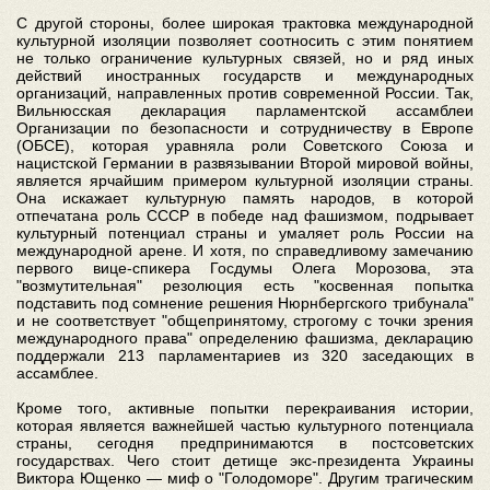
С другой стороны, более широкая трактовка международной
культурной изоляции позволяет соотносить с этим понятием
не только ограничение культурных связей, но и ряд иных
действий иностранных государств и международных
организаций, направленных против современной России. Так,
Вильнюсская декларация парламентской ассамблеи
Организации по безопасности и сотрудничеству в Европе
(ОБСЕ), которая уравняла роли Советского Союза и
нацистской Германии в развязывании Второй мировой войны,
является ярчайшим примером культурной изоляции страны.
Она искажает культурную память народов, в которой
отпечатана роль СССР в победе над фашизмом, подрывает
культурный потенциал страны и умаляет роль России на
международной арене. И хотя, по справедливому замечанию
первого вице-спикера Госдумы Олега Морозова, эта
"возмутительная" резолюция есть "косвенная попытка
подставить под сомнение решения Нюрнбергского трибунала"
и не соответствует "общепринятому, строгому с точки зрения
международного права" определению фашизма, декларацию
поддержали 213 парламентариев из 320 заседающих в
ассамблее.
Кроме того, активные попытки перекраивания истории,
которая является важнейшей частью культурного потенциала
страны, сегодня предпринимаются в постсоветских
государствах. Чего стоит детище экс-президента Украины
Виктора Ющенко — миф о "Голодоморе". Другим трагическим