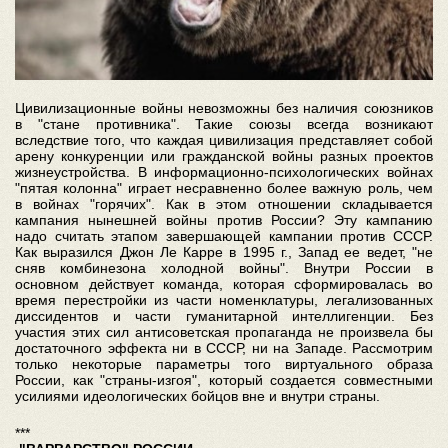
Цивилизационные войны невозможны без наличия союзников
в "стане противника". Такие союзы всегда возникают
вследствие того, что каждая цивилизация представляет собой
арену конкуренции или гражданской войны разных проектов
жизнеустройства. В информационно-психологических войнах
"пятая колонна" играет несравненно более важную роль, чем
в войнах "горячих". Как в этом отношении складывается
кампания нынешней войны против России? Эту кампанию
надо считать этапом завершающей кампании против СССР.
Как выразился Джон Ле Карре в 1995 г., Запад ее ведет, "не
сняв комбинезона холодной войны". Внутри России в
основном действует команда, которая сформировалась во
время перестройки из части номенклатуры, легализованных
диссидентов и части гуманитарной интеллигенции. Без
участия этих сил антисоветская пропаганда не произвела бы
достаточного эффекта ни в СССР, ни на Западе. Рассмотрим
только некоторые параметры того виртуального образа
России, как "страны-изгоя", который создается совместными
усилиями идеологических бойцов вне и внутри страны.
***