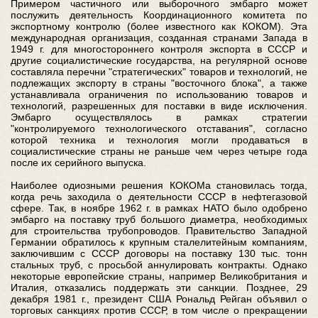
Примером частичного или выборочного эмбарго может
послужить деятельность Координационного комитета по
экспортному контролю (более известного как КОКОМ). Эта
международная организация, созданная странами Запада в
1949 г. для многостороннего контроля экспорта в СССР и
другие социалистические государства, на регулярной основе
составляла перечни "стратегических" товаров и технологий, не
подлежащих экспорту в страны "восточного блока", а также
устанавливала ограничения по использованию товаров и
технологий, разрешенных для поставки в виде исключения.
Эмбарго осуществлялось в рамках стратегии
"контролируемого технологического отставания", согласно
которой техника и технология могли продаваться в
социалистические страны не раньше чем через четыре года
после их серийного выпуска.
Наиболее одиозными решения КОКОМа становилась тогда,
когда речь заходила о деятельности СССР в нефтегазовой
сфере. Так, в ноябре 1962 г. в рамках НАТО было одобрено
эмбарго на поставку труб большого диаметра, необходимых
для строительства трубопроводов. Правительство Западной
Германии обратилось к крупным сталелитейным компаниям,
заключившим с СССР договоры на поставку 130 тыс. тонн
стальных труб, с просьбой аннулировать контракты. Однако
некоторые европейские страны, например Великобритания и
Италия, отказались поддержать эти санкции. Позднее, 29
декабря 1981 г., президент США Рональд Рейган объявил о
торговых санкциях против СССР, в том числе о прекращении