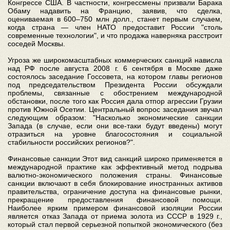
Конгрессе США. В частности, конгрессмены призвали Барака
Обаму надавить на Францию, заявив, что сделка,
оцениваемая в 600–750 млн долл., станет первым случаем,
когда страна — член НАТО предоставит России "столь
современные технологии", и что продажа наверняка расстроит
соседей Москвы.
Угроза же широкомасштабных коммерческих санкций нависла
над РФ после августа 2008 г. 6 сентября в Москве даже
состоялось заседание Госсовета, на котором главы регионов
под председательством Президента России обсуждали
проблемы, связанные с обострением международной
обстановки, после того как Россия дала отпор агрессии Грузии
против Южной Осетии. Центральный вопрос заседания звучал
следующим образом: "Насколько экономические санкции
Запада (в случае, если они все-таки будут введены) могут
отразиться на уровне благосостояния и социальной
стабильности российских регионов?".
Финансовые санкции Этот вид санкций широко применяется в
международной практике как эффективный метод подрыва
валютно-экономического положения страны. Финансовые
санкции включают в себя блокирование иностранных активов
правительства, ограничение доступа на финансовые рынки,
прекращение предоставления финансовой помощи.
Наиболее ярким примером финансовой изоляции России
является отказ Запада от приема золота из СССР в 1929 г.,
который стал первой серьезной попыткой экономического (без