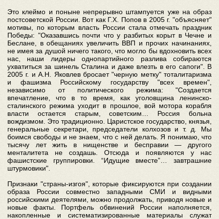
Это клеймо и поныне непрерывно штампуется уже на образ
постсоветской России. Вот как Г.Х. Попов в 2005 г. "объясняет"
мотивы, по которым власть России стала отмечать праздник
Победы: "Оказавшись почти что у разбитых корыт в Чечне и
Беслане, в обещаниях увеличить ВВП и прочих начинаниях,
не имея за душой ничего такого, что могло бы вдохновить всех
нас, наши лидеры однопартийного разлива собираются
ухватиться за шинель Сталина и даже влезть в его сапоги". В
2005 г. и А.Н. Яковлев бросает "черную метку" тоталитаризма
и фашизма Российскому государству "всех времен",
независимо от политического режима: "Создается
впечатление, что в то время, как уголовщина ленинско-
сталинского режима уходит в прошлое, вой мотора корабля
власти остается старым, советским… Россия больна
вождизмом. Это традиционно. Царистское государство, князья,
генеральные секретари, председатели колхозов и т. д. Мы
боимся свободы и не знаем, что с ней делать. Я понимаю, что
тысячу лет жить в нищенстве и бесправии — другого
менталитета не создашь. Отсюда и появляются у нас
фашистские группировки. “Идущие вместе”… завтрашние
штурмовики".
Признаки "страны-изгоя", которые фиксируются при создании
образа России совместно западными СМИ и видными
российскими деятелями, можно продолжать, приводя новые и
новые факты. Портфель обвинений России наполняется,
накопленные и систематизированные материалы служат