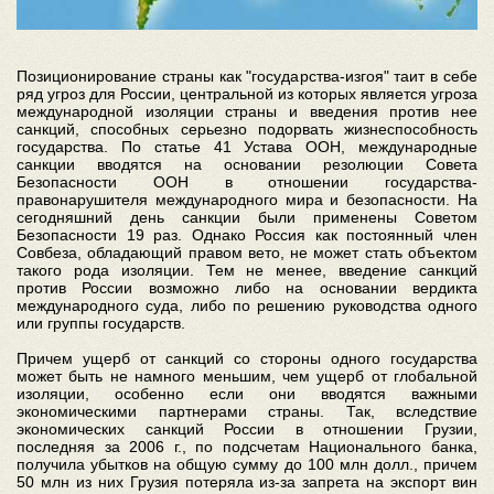
Позиционирование страны как "государства-изгоя" таит в себе
ряд угроз для России, центральной из которых является угроза
международной изоляции страны и введения против нее
санкций, способных серьезно подорвать жизнеспособность
государства. По статье 41 Устава ООН, международные
санкции вводятся на основании резолюции Совета
Безопасности ООН в отношении государства-
правонарушителя международного мира и безопасности. На
сегодняшний день санкции были применены Советом
Безопасности 19 раз. Однако Россия как постоянный член
Совбеза, обладающий правом вето, не может стать объектом
такого рода изоляции. Тем не менее, введение санкций
против России возможно либо на основании вердикта
международного суда, либо по решению руководства одного
или группы государств.
Причем ущерб от санкций со стороны одного государства
может быть не намного меньшим, чем ущерб от глобальной
изоляции, особенно если они вводятся важными
экономическими партнерами страны. Так, вследствие
экономических санкций России в отношении Грузии,
последняя за 2006 г., по подсчетам Национального банка,
получила убытков на общую сумму до 100 млн долл., причем
50 млн из них Грузия потеряла из-за запрета на экспорт вин