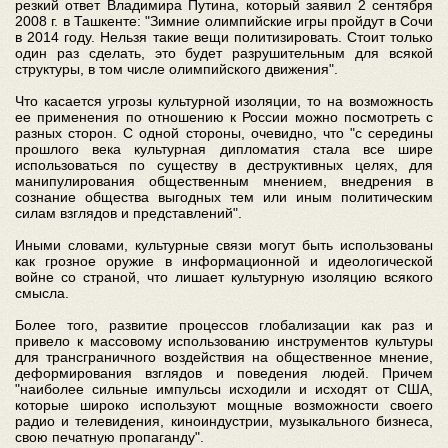
резкий ответ Владимира Путина, который заявил 2 сентября
2008 г. в Ташкенте: "Зимние олимпийские игры пройдут в Сочи
в 2014 году. Нельзя такие вещи политизировать. Стоит только
один раз сделать, это будет разрушительным для всякой
структуры, в том числе олимпийского движения".
Что касается угрозы культурной изоляции, то на возможность
ее применения по отношению к России можно посмотреть с
разных сторон. С одной стороны, очевидно, что "с середины
прошлого века культурная дипломатия стала все шире
использоваться по существу в деструктивных целях, для
манипулирования общественным мнением, внедрения в
сознание общества выгодных тем или иным политическим
силам взглядов и представлений".
Иными словами, культурные связи могут быть использованы
как грозное оружие в информационной и идеологической
войне со страной, что лишает культурную изоляцию всякого
смысла.
Более того, развитие процессов глобализации как раз и
привело к массовому использованию инструментов культуры
для трансграничного воздействия на общественное мнение,
деформирования взглядов и поведения людей. Причем
"наиболее сильные импульсы исходили и исходят от США,
которые широко используют мощные возможности своего
радио и телевидения, киноиндустрии, музыкального бизнеса,
свою печатную пропаганду".