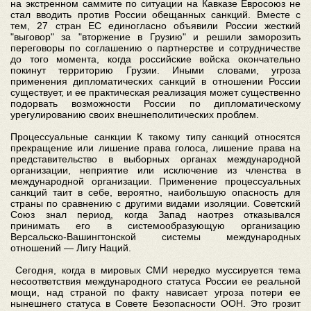
на экстренном саммите по ситуации на Кавказе Евросоюз не
стал вводить против России обещанных санкций. Вместе с
тем, 27 стран ЕС единогласно объявили России жесткий
"выговор" за "вторжение в Грузию" и решили заморозить
переговоры по соглашению о партнерстве и сотрудничестве
до того момента, когда российские войска окончательно
покинут территорию Грузии. Иными словами, угроза
применения дипломатических санкций в отношении России
существует, и ее практическая реализация может существенно
подорвать возможности России по дипломатическому
урегулированию своих внешнеполитических проблем.
Процессуальные санкции К такому типу санкций относятся
прекращение или лишение права голоса, лишение права на
представительство в выборных органах международной
организации, неприятие или исключение из членства в
международной организации. Применение процессуальных
санкций таит в себе, вероятно, наибольшую опасность для
страны по сравнению с другими видами изоляции. Советский
Союз знал период, когда Запад наотрез отказывался
принимать его в системообразующую организацию
Версальско-Вашингтонской системы международных
отношений — Лигу Наций.
Сегодня, когда в мировых СМИ нередко муссируется тема
несоответствия международного статуса России ее реальной
мощи, над страной по факту нависает угроза потери ее
нынешнего статуса в Совете Безопасности ООН. Это грозит