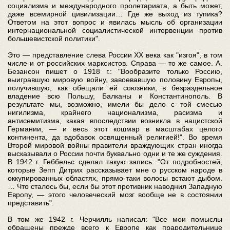
социализма и международного пролетариата, а быть может,
даже всемирной цивилизации… Где же выход из тупика?
Ответом на этот вопрос и явилась мысль об организации
интернациональной социалистической интервенции против
большевистской политики".
Это — представление слева России ХХ века как "изгоя", в том
числе и от российских марксистов. Справа — то же самое. А.
Безансон пишет о 1918 г.: "Вообразите только Россию,
выигравшую мировую войну, завоевавшую половину Европы,
получившую, как обещали ей союзники, в безраздельное
владение всю Польшу, Балканы и Константинополь. В
результате мы, возможно, имели бы дело с той смесью
нигилизма, крайнего национализма, расизма и
антисемитизма, какая впоследствии возникла в нацистской
Германии, — и весь этот кошмар в масштабах целого
континента, да вдобавок освященный религией!". Во время
Второй мировой войны правители враждующих стран иногда
высказывали о России почти буквально одни и те же суждения.
В 1942 г. Геббельс сделал такую запись: "От подробностей,
которые Зепп Дитрих рассказывает мне о русском народе в
оккупированных областях, прямо-таки волосы встают дыбом.
… Что сталось бы, если бы этот противник наводнил Западную
Европу, — этого человеческий мозг вообще не в состоянии
представить".
В том же 1942 г. Черчилль написал: "Все мои помыслы
обращены прежде всего к Европе как прародительнице