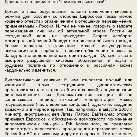
Дерипаске по причине его "криминальных связей".
Долгие и пока безуспешные попытки облегчения визового
режима для россиян со стороны Евросоюза также можно
косвенно отнести к ограничениям в отношении передвижения,
применяемым к России. И, тем не менее, говорить о запрете
перемещения лиц как об актуальной угрозе России на
сегодняшний день не приходится. Скорее наоборот,
магистральной линией Запада в отношении обычных граждан
России является "выкачивание мозгов", инкультурация,
психологическая вербовка, а значит облегчение въезда на
Запад для определенной категории граждан. Однако в свете
быстрого разрушения системы образования и науки в
будущем политика по отношению к россиянам может
кардинально измениться.
Дипломатические санкции К ним относятся полный или
частичный отзыв сотрудников дипломатических
представительств из страны-объекта санкций, аннулирование
дипломатических виз. Дипломатические санкции обычно
сопровождают период открытой конфронтации между
государствами (часто военный конфликт); однако их введение
возможно и в мирное время. Так, например, в августе 2008 г.
министр иностранных дел Литвы Пятрас Вайтекунас открыто
призывал Евросоюз к обсуждению возможности применения
дипломатических санкций к РФ. Кроме того, он предлагал
пересмотреть перспективы продолжения переговоров между
Россией и ЕС по визовому и другим вопросам. Тем не менее,