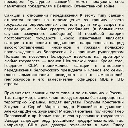
примером "культурных санкций" может послужить снос
памятников победителям в Великой Отечественной войне.
Санкции в отношении передвижения К этому типу санкций
относится запрет на перемещение за границу своего
государства определенных лиц или групп лиц, запрет на
перемещение любых средств сообщения (в большинстве
случаев воздушного сообщения). В новейшей истории
постсоветских государств широко известными являются
санкции в отношении передвижения, направленные на ряд
высокопоставленных чиновников и граждан польского
происхождения из Белоруссии. Их принятие руководством
Польши не позволяет белорусам въезжать на территорию
любых государств — членов Шенгенской зоны. Кроме того,
Госдепом США принимались санкции в отношении
передвижения белорусского президента и членов его семьи,
главы администрации президента и его заместителей,
генпрокурора и его заместителей, офицеров МВД и КГБ
страны.
Применяются санкции этого типа и по отношению к России.
Так, например, в список лиц, въезд которым был запрещен на
территорию Украины, входят депутаты Госдумы Константин
Затулин и Сергей Марков, лидер Евразийского движения
Александр Дугин, журналист Михаил Леонтьев, политолог Глеб
Павловский и др. Кроме того, въезд в различные государства
Запада запрещен ряду российских предпринимателей: так,
например, США уже дважды отказывали в визе Олегу