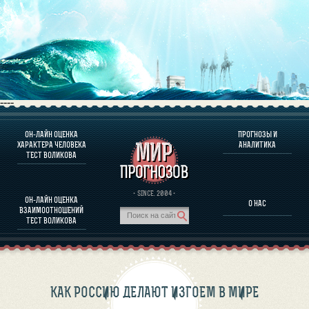
----
ОН-ЛАЙН ОЦЕНКА
ПРОГНОЗЫ И
О ПРОГРАММЕ
ХАРАКТЕРА ЧЕЛОВЕКА
АНАЛИТИКА
ТЕСТ ВОЛИКОВА
ОЦЕНКА ХАРАКТЕРA ЧЕЛОВЕКА
ОЦЕНКА ХАРАКТЕРА ВЫДАЮЩИХСЯ ЛИЧНОСТЕЙ
О ПРОГРАММЕ
· SINCE. 2004 ·
ОН-ЛАЙН ОЦЕНКА
О НАС
ТЕСТ НА СОВМЕСТИМОСТЬ ВОЛИКОВА
ВЗАИМООТНОШЕНИЙ
ПРОГНОЗЫ И АНАЛИТИКА
ТЕСТ ВОЛИКОВА
КАК РОССИЮ ДЕЛАЮТ ИЗГОЕМ В МИРЕ