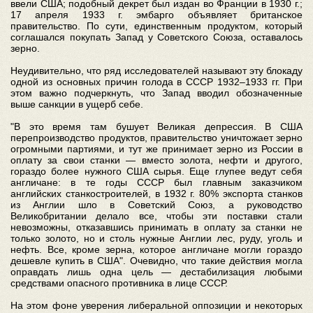
ввели США; подобный декрет был издан во Франции в 1930 г.;
17 апреля 1933 г. эмбарго объявляет британское
правительство. По сути, единственным продуктом, который
соглашался покупать Запад у Советского Союза, оставалось
зерно.
Неудивительно, что ряд исследователей называют эту блокаду
одной из основных причин голода в СССР 1932–1933 гг. При
этом важно подчеркнуть, что Запад вводил обозначенные
выше санкции в ущерб себе.
"В это время там бушует Великая депрессия. В США
перепроизводство продуктов, правительство уничтожает зерно
огромными партиями, и тут же принимает зерно из России в
оплату за свои станки — вместо золота, нефти и другого,
гораздо более нужного США сырья. Еще глупее ведут себя
англичане: в те годы СССР был главным заказчиком
английских станкостроителей, в 1932 г. 80% экспорта станков
из Англии шло в Советский Союз, а руководство
Великобритании делало все, чтобы эти поставки стали
невозможны, отказавшись принимать в оплату за станки не
только золото, но и столь нужные Англии лес, руду, уголь и
нефть. Все, кроме зерна, которое англичане могли гораздо
дешевле купить в США". Очевидно, что такие действия могла
оправдать лишь одна цель — дестабилизация любыми
средствами опасного противника в лице СССР.
На этом фоне уверения либеральной оппозиции и некоторых