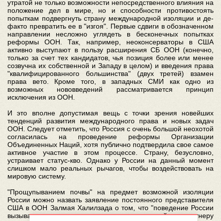
утратой не только возможности непосредственного влияния на
положение дел в мире, но и способности противостоять
попыткам подвергнуть страну международной изоляции и де-
факто превратить ее в "изгоя". Первые сдвиги в обозначенном
направлении несложно углядеть в бесконечных попытках
реформы ООН. Так, например, неоконсерваторы в США
активно выступают в пользу расширения СБ ООН (конечно,
только за счет тех кандидатов, чья позиция более или менее
созвучна их собственной и Западу в целом) и введения права
"квалифицированного большинства" (двух третей) взамен
права вето. Кроме того, в западных СМИ как одно из
возможных нововведений рассматривается принцип
исключения из ООН.
И это вполне допустимая вещь с точки зрения новейших
тенденций развития международного права и новых задач
ООН. Следует отметить, что Россия с очень большой неохотой
согласилась на проведение реформы Организации
Объединенных Наций, хотя публично подтвердила свое самое
активное участие в этом процессе. Страну, безусловно,
устраивает статус-кво. Однако у России на данный момент
слишком мало реальных рычагов, чтобы воздействовать на
мировую систему.
"Прощупыванием почвы" на предмет возможной изоляции
России можно назвать заявление постоянного представителя
США в ООН Залмая Халилзада о том, что "поведение России
вызывает вопросы относительно доверия к ней как партнеру