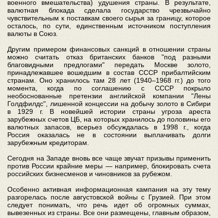
военного вмешательства) удушения страны. В результате,
валютная блокада сделала государство чрезвычайно
чувствительным к поставкам своего сырья за границу, которое
осталось, по сути, единственным источником поступления
валюты в Союз.
Другим примером финансовых санкций в отношении страны
можно считать отказ британских банков "под разными
благовидными предлогами" передать Москве золото,
принадлежавшее вошедшим в состав СССР прибалтийским
странам. Оно хранилось там 28 лет (1940–1968 гг.) до того
момента, когда по соглашению с СССР покрыло
необоснованные претензии английской компании "Лены
Голдфилдс", лишенной концессии на добычу золото в Сибири
в 1929 г. В новейшей истории страны угроза ареста
зарубежных счетов ЦБ, на которых хранилось до половины его
валютных запасов, всерьез обсуждалась в 1998 г., когда
Россия оказалась не в состоянии выплачивать долги
зарубежным кредиторам.
Сегодня на Западе вновь все чаще звучат призывы применить
против России крайние меры — например, блокировать счета
российских бизнесменов и чиновников за рубежом.
Особенно активная информационная кампания на эту тему
разгорелась после августовской войны с Грузией. При этом
следует понимать, что речь идет об огромных суммах,
вывезенных из страны. Все они размещены, главным образом,