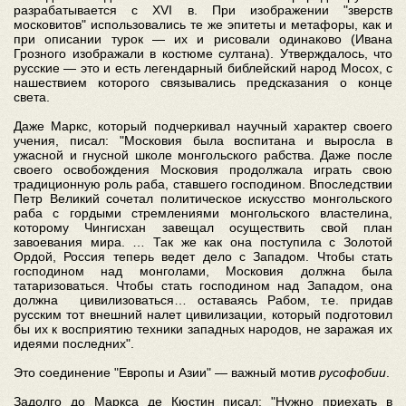
разрабатывается с ХVI в. При изображении "зверств
московитов" использовались те же эпитеты и метафоры, как и
при описании турок — их и рисовали одинаково (Ивана
Грозного изображали в костюме султана). Утверждалось, что
русские — это и есть легендарный библейский народ Мосох, с
нашествием которого связывались предсказания о конце
света.
Даже Маркс, который подчеркивал научный характер своего
учения, писал: "Московия была воспитана и выросла в
ужасной и гнусной школе монгольского рабства. Даже после
своего освобождения Московия продолжала играть свою
традиционную роль раба, ставшего господином. Впоследствии
Петр Великий сочетал политическое искусство монгольского
раба с гордыми стремлениями монгольского властелина,
которому Чингисхан завещал осуществить свой план
завоевания мира. … Так же как она поступила с Золотой
Ордой, Россия теперь ведет дело с Западом. Чтобы стать
господином над монголами, Московия должна была
татаризоваться. Чтобы стать господином над Западом, она
должна цивилизоваться… оставаясь Рабом, т.е. придав
русским тот внешний налет цивилизации, который подготовил
бы их к восприятию техники западных народов, не заражая их
идеями последних".
Это соединение "Европы и Азии" — важный мотив
русофобии
.
Задолго до Маркса де Кюстин писал: "Нужно приехать в