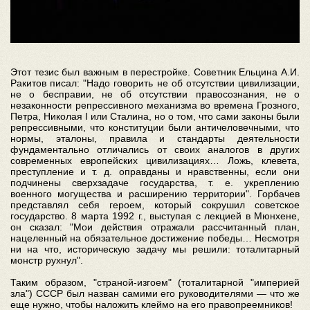
Этот тезис был важным в перестройке. Советник Ельцина А.И.
Ракитов писал: "Надо говорить не об отсутствии цивилизации,
не о бесправии, не об отсутствии правосознания, не о
незаконности репрессивного механизма во времена Грозного,
Петра, Николая I или Сталина, но о том, что сами законы были
репрессивными, что конституции были античеловечными, что
нормы, эталоны, правила и стандарты деятельности
фундаментально отличались от своих аналогов в других
современных европейских цивилизациях… Ложь, клевета,
преступление и т. д. оправданы и нравственны, если они
подчинены сверхзадаче государства, т. е. укреплению
военного могущества и расширению территории". Горбачев
представлял себя героем, который сокрушил советское
государство. 8 марта 1992 г., выступая с лекцией в Мюнхене,
он сказал: "Мои действия отражали рассчитанный план,
нацеленный на обязательное достижение победы… Несмотря
ни на что, историческую задачу мы решили: тоталитарный
монстр рухнул".
Таким образом, "страной-изгоем" (тоталитарной "империей
зла") СССР был назван самими его руководителями — что же
еще нужно, чтобы наложить клеймо на его правопреемников!