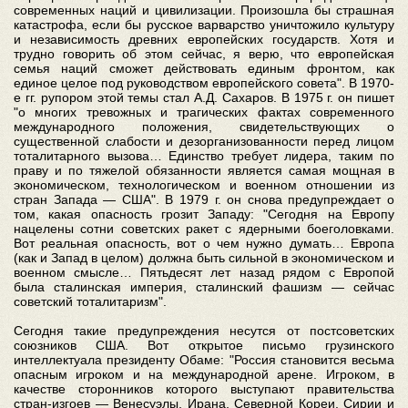
современных наций и цивилизации. Произошла бы страшная
катастрофа, если бы русское варварство уничтожило культуру
и независимость древних европейских государств. Хотя и
трудно говорить об этом сейчас, я верю, что европейская
семья наций сможет действовать единым фронтом, как
единое целое под руководством европейского совета". В 1970-
е гг. рупором этой темы стал А.Д. Сахаров. В 1975 г. он пишет
"о многих тревожных и трагических фактах современного
международного положения, свидетельствующих о
существенной слабости и дезорганизованности перед лицом
тоталитарного вызова… Единство требует лидера, таким по
праву и по тяжелой обязанности является самая мощная в
экономическом, технологическом и военном отношении из
стран Запада — США". В 1979 г. он снова предупреждает о
том, какая опасность грозит Западу: "Сегодня на Европу
нацелены сотни советских ракет с ядерными боеголовками.
Вот реальная опасность, вот о чем нужно думать… Европа
(как и Запад в целом) должна быть сильной в экономическом и
военном смысле… Пятьдесят лет назад рядом с Европой
была сталинская империя, сталинский фашизм — сейчас
советский тоталитаризм".
Сегодня такие предупреждения несутся от постсоветских
союзников США. Вот открытое письмо грузинского
интеллектуала президенту Обаме: "Россия становится весьма
опасным игроком и на международной арене. Игроком, в
качестве сторонников которого выступают правительства
стран-изгоев — Венесуэлы, Ирана, Северной Кореи, Сирии и