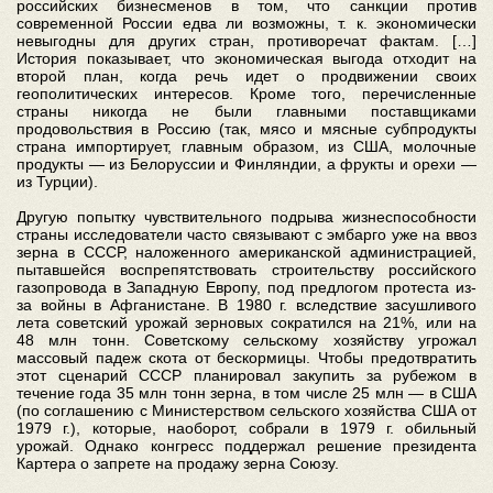
российских бизнесменов в том, что санкции против
современной России едва ли возможны, т. к. экономически
невыгодны для других стран, противоречат фактам. […]
История показывает, что экономическая выгода отходит на
второй план, когда речь идет о продвижении своих
геополитических интересов. Кроме того, перечисленные
страны никогда не были главными поставщиками
продовольствия в Россию (так, мясо и мясные субпродукты
страна импортирует, главным образом, из США, молочные
продукты — из Белоруссии и Финляндии, а фрукты и орехи —
из Турции).
Другую попытку чувствительного подрыва жизнеспособности
страны исследователи часто связывают с эмбарго уже на ввоз
зерна в СССР, наложенного американской администрацией,
пытавшейся воспрепятствовать строительству российского
газопровода в Западную Европу, под предлогом протеста из-
за войны в Афганистане. В 1980 г. вследствие засушливого
лета советский урожай зерновых сократился на 21%, или на
48 млн тонн. Советскому сельскому хозяйству угрожал
массовый падеж скота от бескормицы. Чтобы предотвратить
этот сценарий СССР планировал закупить за рубежом в
течение года 35 млн тонн зерна, в том числе 25 млн — в США
(по соглашению с Министерством сельского хозяйства США от
1979 г.), которые, наоборот, собрали в 1979 г. обильный
урожай. Однако конгресс поддержал решение президента
Картера о запрете на продажу зерна Союзу.