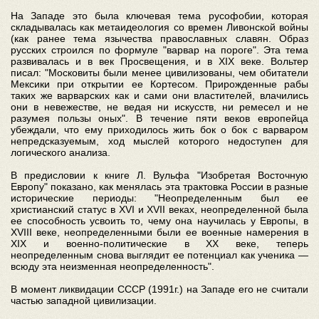
На Западе это была ключевая тема русофобии, которая
складывалась как метаидеология со времен Ливонской войны
(как ранее тема язычества православных славян. Образ
русских строился по формуле "варвар на пороге". Эта тема
развивалась и в век Просвещения, и в ХIХ веке. Вольтер
писал: "Московиты были менее цивилизованы, чем обитатели
Мексики при открытии ее Кортесом. Прирожденные рабы
таких же варварских как и сами они властителей, влачились
они в невежестве, не ведая ни искусств, ни ремесел и не
разумея пользы оных". В течение пяти веков европейца
убеждали, что ему приходилось жить бок о бок с варваром
непредсказуемым, ход мыслей которого недоступен для
логического анализа.
В предисловии к книге Л. Вульфа "Изобретая Восточную
Европу" показано, как менялась эта трактовка России в разные
исторические периоды: "Неопределенным был ее
христианский статус в XVI и XVII веках, неопределенной была
ее способность усвоить то, чему она научилась у Европы, в
XVIII веке, неопределенными были ее военные намерения в
XIX и военно-политические в XX веке, теперь
неопределенным снова выглядит ее потенциал как ученика —
всюду эта неизменная неопределенность".
В момент ликвидации СССР (1991г.) на Западе его не считали
частью западной цивилизации.