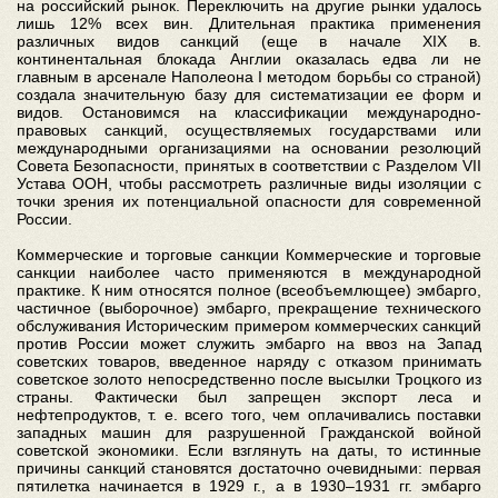
на российский рынок. Переключить на другие рынки удалось
лишь 12% всех вин. Длительная практика применения
различных видов санкций (еще в начале XIX в.
континентальная блокада Англии оказалась едва ли не
главным в арсенале Наполеона I методом борьбы со страной)
создала значительную базу для систематизации ее форм и
видов. Остановимся на классификации международно-
правовых санкций, осуществляемых государствами или
международными организациями на основании резолюций
Совета Безопасности, принятых в соответствии с Разделом VII
Устава ООН, чтобы рассмотреть различные виды изоляции с
точки зрения их потенциальной опасности для современной
России.
Коммерческие и торговые санкции Коммерческие и торговые
санкции наиболее часто применяются в международной
практике. К ним относятся полное (всеобъемлющее) эмбарго,
частичное (выборочное) эмбарго, прекращение технического
обслуживания Историческим примером коммерческих санкций
против России может служить эмбарго на ввоз на Запад
советских товаров, введенное наряду с отказом принимать
советское золото непосредственно после высылки Троцкого из
страны. Фактически был запрещен экспорт леса и
нефтепродуктов, т. е. всего того, чем оплачивались поставки
западных машин для разрушенной Гражданской войной
советской экономики. Если взглянуть на даты, то истинные
причины санкций становятся достаточно очевидными: первая
пятилетка начинается в 1929 г., а в 1930–1931 гг. эмбарго