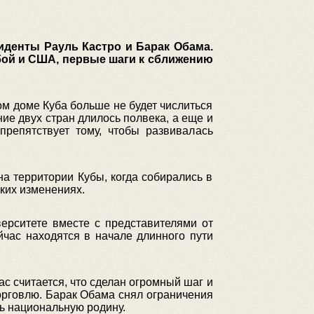
иденты Рауль Кастро и Барак Обама.
бой и США, первые шаги к сближению
лом доме Куба больше не будет числиться
ие двух стран длилось полвека, а еще и
препятствует тому, чтобы развивалась
а территории Кубы, когда собирались в
ких изменениях.
ерситете вместе с представителями от
йчас находятся в начале длинного пути
с считается, что сделан огромный шаг и
орговлю. Барак Обама снял ограничения
ь национальную родину.