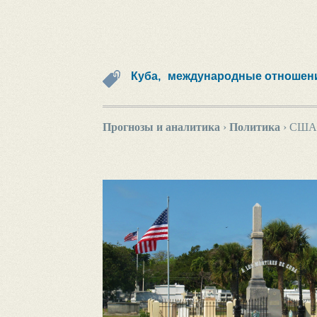
Куба,
международные отношени
Прогнозы и аналитика
›
Политика
›
США 