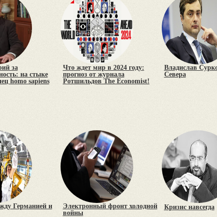
рий за
Что ждет мир в 2024 году:
Владислав Сурко
ость: на стыке
прогноз от журнала
Севера
нец homo sapiens
Ротшильдов The Economist!
жду Германией и
Электронный фронт холодной
Кризис навсегда
войны