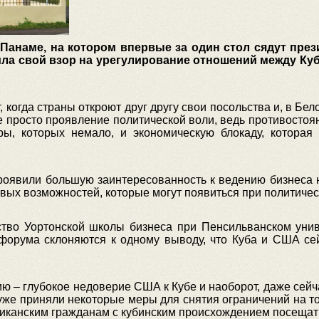
Панаме, на котором впервые за один стол сядут през
ла свой взор на урегулирование отношений между Ку
 когда страны откроют друг другу свои посольства и, в Бе
не просто проявление политической воли, ведь противостоян
ы, которых немало, и экономическую блокаду, которая 
оявили большую заинтересованность к ведению бизнеса н
вых возможностей, которые могут появиться при политичес
тво Уортонской школы бизнеса при Пенсильванском унив
и форума склоняются к одному выводу, что Куба и США се
ию – глубокое недоверие США к Кубе и наоборот, даже сейча
 уже приняли некоторые меры для снятия ограничений на т
иканским гражданам с кубинским происхождением посещат