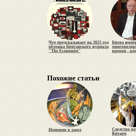
Что предсказывает на 2025 год
Битва импе
обложка Британского журнала
многополярн
"The Economist"
времен - ко
Похожие статьи
Сходство ме
Империя в хаосе
Китаем