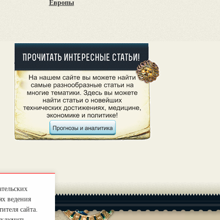
Европы
ательских
ях ведения
ителя сайта.
тключить