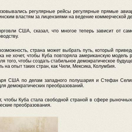
изовывались регулярные рейсы регулярные прямые авиа
бинским властям за лицензиями на ведение коммерческой де
орговли США, сказал, что многое теперь зависит от сам
водству.
возможность, страна может выбрать путь, который привед
а не хочет, чтобы Куба повторяла американскую модель р
ля того, чтобы создать стабильное демократическое буду
ть на опыт таких стран, как Чили, Мексика, Колумбия.
таря США по делам западного полушария и Стефан Селиг
ля демократических преобразований.
, чтобы Куба стала свободной страной в сфере рыночных
еские преобразования.