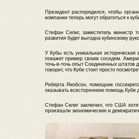
Президент распорядился, чтобы орган
компании теперь могут обратиться к ку
Стефан Селиг, заместитель министр т
развития будет выгодна кубинскому руко
У Кубы есть уникальная историческая 
покажет пример своим соседям. Америк
точь-в-точь опыт Соединенных штатов д
говорит, что Кубе стоит просто посмотре
Роберта Якобсон, помощник госсекре
оказывать всестороннюю помощь Кубе д
Стефан Селиг заключил, что США хотят
произошли экономические и демократич