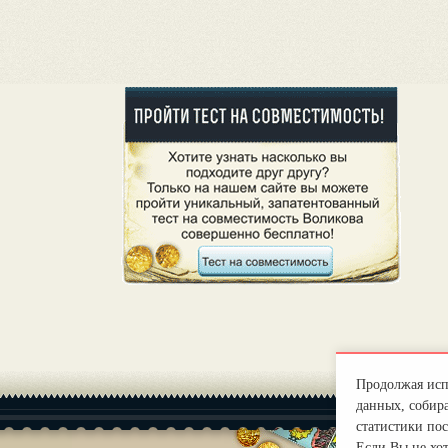
Продолжая испо
данных, собира
статистики пос
Если Вы не хо