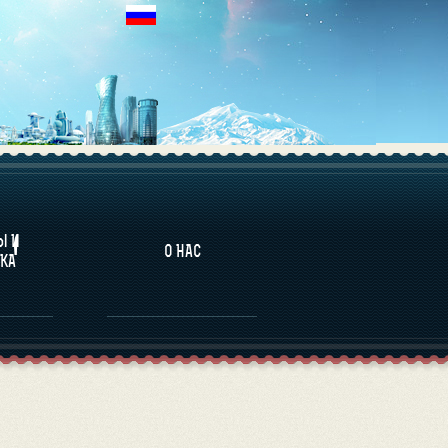
НАЛИТИКА
Ы И
О НАС
КА