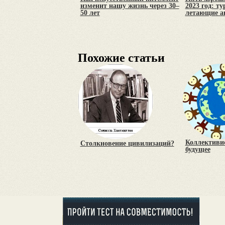
изменит нашу жизнь через 30–
2023 год: т
50 лет
летающие а
Похожие статьи
Коллективи
Столкновение цивилизаций?
будущее