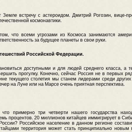
т Земле встречу с астероидом. Дмитрий Рогозин, вице-пр
отечественной космонавтики.
том, что всеми угрозами из Космоса занимаются амери
тветственность за будущее планеты в свои руки.
путешествий Российской Федерации.
ановиться доступными и для людей среднего класса, а т
ршить прогулку. Конечно, сейчас Россия не в первых ряд
дине текущего столетия мы станем лидерами среди других 
ечер на Луне или на Марсе очень приятная перспектива.
, что примерно три четверти нашего государства нахо
емь процентов. 20 миллионов китайцев иммигрирует в Сиби
 России? Российское население в данном регионе состави
китайцами территория может стать принципиально новым г