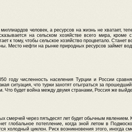
иллиардов человек, а ресурсов на жизнь не хватает, теп
сказывается на сельском хозяйстве всего мира, кроме с
ет к тому, чтобы сельское хозяйство процветало. Станет 
аны. Место нефти на рынке природных ресурсов займет вод
050 году численность населения Турции и России сравня
акая ситуация, что турки захотят отыграться за прошедши
м. Что будет война между двумя странами, Россия же выйд
х смерчей через пятьдесят лет будет обычным явлением. 
нет глобальное потепление, когда зной летом в Подмоско
ется холодный циклон. Риск возникновения этого, иногда см