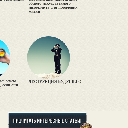
общего искусственного
интеллекта для продления
жизни
е: зачем
ДЕСТРУКЦИЯ БУДУЩЕГО
 если они
я