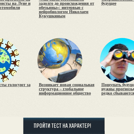
уристы на Луне и
задолго до происхождения от
будущее
втомобили
обезьяны»: интервью с
нейробиологом Николаем
Кукушкиным
сты голосуют за
Возникает новая социальная
Пощупать будуще
структура – глобальное
нужны прогнозы,
информационное общество
редко сбываютс