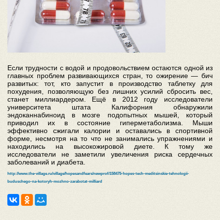
Если трудности с водой и продовольствием остаются одной из
главных проблем развивающихся стран, то ожирение — бич
развитых: тот, кто запустит в производство таблетку для
похудения, позволяющую без лишних усилий сбросить вес,
станет миллиардером. Ещё в 2012 году исследователи
университета штата Калифорния обнаружили
эндоканнабиноид в мозге подопытных мышей, который
приводил их в состояние гиперметаболизма. Мыши
эффективно сжигали калории и оставались в спортивной
форме, несмотря на то что не занимались упражнениями и
находились на высокожировой диете. К тому же
исследователи не заметили увеличения риска сердечных
заболеваний и диабета.
http://www.the-village.ru/village/hopesandfears/newprof/158475-hopes-tech-meditsinskie-tehnologii-
buduschego-na-kotoryh-mozhno-zarabotat-milliard