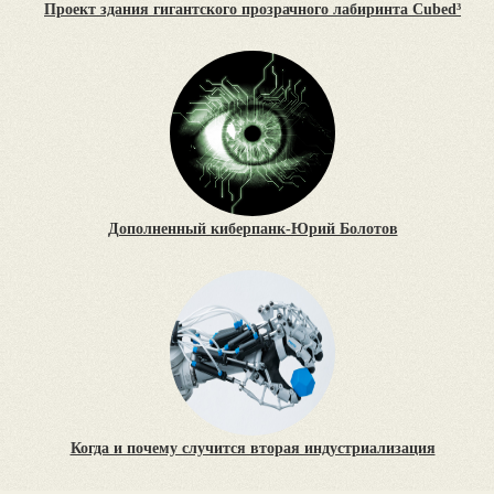
Проект здания гигантского прозрачного лабиринта Cubed³
Дополненный киберпанк-Юрий Болотов
Когда и почему случится вторая индустриализация