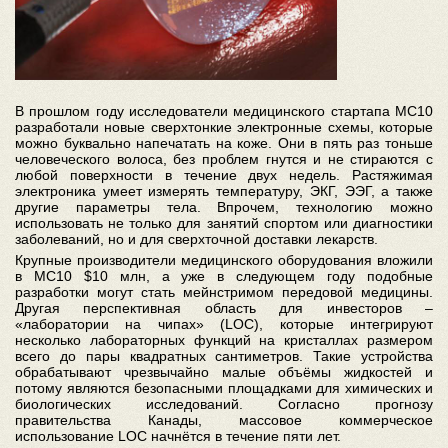
В прошлом году исследователи медицинского стартапа MC10
разработали новые сверхтонкие электронные схемы, которые
можно буквально напечатать на коже. Они в пять раз тоньше
человеческого волоса, без проблем гнутся и не стираются с
любой поверхности в течение двух недель. Растяжимая
электроника умеет измерять температуру, ЭКГ, ЭЭГ, а также
другие параметры тела. Впрочем, технологию можно
использовать не только для занятий спортом или диагностики
заболеваний, но и для сверхточной доставки лекарств.
Крупные производители медицинского оборудования вложили
в MC10 $10 млн, а уже в следующем году подобные
разработки могут стать мейнстримом передовой медицины.
Другая перспективная область для инвесторов –
«лаборатории на чипах» (LOC), которые интегрируют
несколько лабораторных функций на кристаллах размером
всего до пары квадратных сантиметров. Такие устройства
обрабатывают чрезвычайно малые объёмы жидкостей и
потому являются безопасными площадками для химических и
биологических исследований. Согласно прогнозу
правительства Канады, массовое коммерческое
использование LOC начнётся в течение пяти лет.