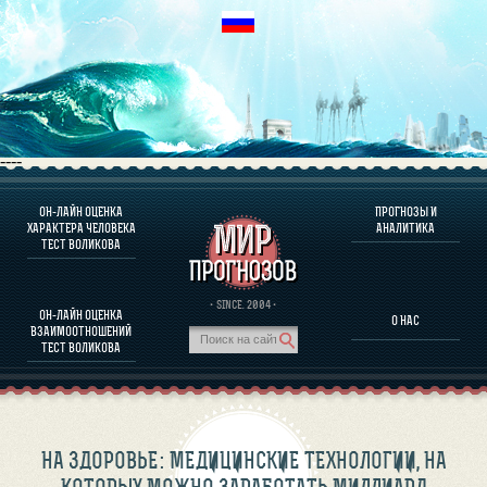
----
ОН-ЛАЙН ОЦЕНКА
ПРОГНОЗЫ И
О ПРОГРАММЕ
ХАРАКТЕРА ЧЕЛОВЕКА
АНАЛИТИКА
ТЕСТ ВОЛИКОВА
ОЦЕНКА ХАРАКТЕРA ЧЕЛОВЕКА
ОЦЕНКА ХАРАКТЕРА ВЫДАЮЩИХСЯ ЛИЧНОСТЕЙ
О ПРОГРАММЕ
· SINCE. 2004 ·
ОН-ЛАЙН ОЦЕНКА
О НАС
ТЕСТ НА СОВМЕСТИМОСТЬ ВОЛИКОВА
ВЗАИМООТНОШЕНИЙ
ПРОГНОЗЫ И АНАЛИТИКА
ТЕСТ ВОЛИКОВА
НА ЗДОРОВЬЕ: МЕДИЦИНСКИЕ ТЕХНОЛОГИИ, НА