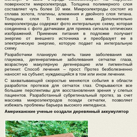
поверхности микроэлектрода. Толщина полимерного слоя
составляет чуть более 10 мкм. Микроэлектроды состоят из
сплава золота, платины, алюминия и двойного слоя титана.
Толщина слоя Ti менее 1 мкм. Дополнительно
микроэлектроды содержат фото интегральную схему, которая
соединена с фото датчиками для приема сигнала оптических
изображений. Приемник питания в подложке получает
энергию от внешнего источника и преобразует ее в
электрическую энергию, которую подает на интегральную
схему.
Разработчики планирую лечить такие заболевания как
глаукома, дегенеративные заболевания сетчатки глаза,
возрастную макулярную дегенерацию или пигментный
ретинит. Способ лечения – прост. Протез безболезненно
наносят на субъект, нуждающийся в том или ином лечении.
С захватывающей скоростью меняются события в области
разработок протезов для сетчаток глаз. Открываются все
большие перспективы для восстановления зрения у слепых
пациентов. Разработанный субретинальный протез, за счет
массива микроэлектродов позади сетчатки, позволяет
избежать проблемы барьера высокого импеданса.
Американские ученые создали деревянный аккумулятор