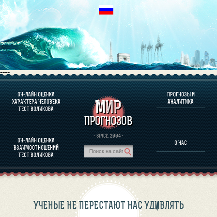
----
ОН-ЛАЙН ОЦЕНКА
ПРОГНОЗЫ И
О ПРОГРАММЕ
ХАРАКТЕРА ЧЕЛОВЕКА
АНАЛИТИКА
ТЕСТ ВОЛИКОВА
ОЦЕНКА ХАРАКТЕРA ЧЕЛОВЕКА
ОЦЕНКА ХАРАКТЕРА ВЫДАЮЩИХСЯ ЛИЧНОСТЕЙ
О ПРОГРАММЕ
· SINCE. 2004 ·
ОН-ЛАЙН ОЦЕНКА
О НАС
ТЕСТ НА СОВМЕСТИМОСТЬ ВОЛИКОВА
ВЗАИМООТНОШЕНИЙ
ПРОГНОЗЫ И АНАЛИТИКА
ТЕСТ ВОЛИКОВА
УЧЕНЫЕ НЕ ПЕРЕСТАЮТ НАС УДИВЛЯТЬ