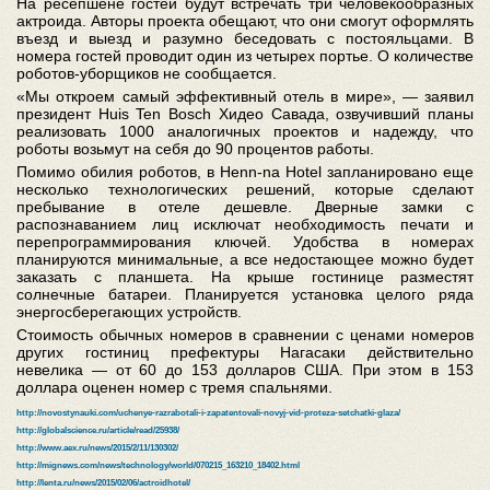
На ресепшене гостей будут встречать три человекообразных
актроида. Авторы проекта обещают, что они смогут оформлять
въезд и выезд и разумно беседовать с постояльцами. В
номера гостей проводит один из четырех портье. О количестве
роботов-уборщиков не сообщается.
«Мы откроем самый эффективный отель в мире», — заявил
президент Huis Ten Bosch Хидео Савада, озвучивший планы
реализовать 1000 аналогичных проектов и надежду, что
роботы возьмут на себя до 90 процентов работы.
Помимо обилия роботов, в Henn-na Hotel запланировано еще
несколько технологических решений, которые сделают
пребывание в отеле дешевле. Дверные замки с
распознаванием лиц исключат необходимость печати и
перепрограммирования ключей. Удобства в номерах
планируются минимальные, а все недостающее можно будет
заказать с планшета. На крыше гостинице разместят
солнечные батареи. Планируется установка целого ряда
энергосберегающих устройств.
Стоимость обычных номеров в сравнении с ценами номеров
других гостиниц префектуры Нагасаки действительно
невелика — от 60 до 153 долларов США. При этом в 153
доллара оценен номер с тремя спальнями.
http://novostynauki.com/uchenye-razrabotali-i-zapatentovali-novyj-vid-proteza-setchatki-glaza/
http://globalscience.ru/article/read/25938/
http://www.aex.ru/news/2015/2/11/130302/
http://mignews.com/news/technology/world/070215_163210_18402.html
http://lenta.ru/news/2015/02/06/actroidhotel/