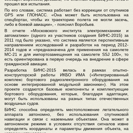
прошел все испытания.
По его словам, система работает без коррекции от спутников
GPS или ГЛОНАСС. «Она может быть использована на
спецбортах, чтобы их траекторию полета не могли засечь,
либо в боевой авиации», - пояснил Воробьев.
В отчете «Московского института электромеханики и
автоматики» (одного из участников создания БИНС-2015) за
2011 год было указано, что система является перспективным
направлением исследований и разработок на период 2012-
2014 годов и «предназначена для применения на самолете
МС-21 и для импортозамещения на самолете SSJ 100», то
есть ориентирована в первую очередь на внедрение в сфере
гражданской авиации.
Разработка БИНС-2015 велась в рамках опытно-
конструкторской работы ИКБО ИМА («Интегрированный
комплекс бортового радиоэлектронного оборудования на
основе интегрированной модульной авионики»). На этом
проекте создаются базовые компоненты и комплектующие
бортового оборудования, которые, благодаря адаптации,
могут быть использованы на разных типах отечественных
воздушных судов.
БИНС способна определять местоположение летательного
аппарата автономно, без использования спутниковой
навигации и связи с наземными объектами. Она может в
автономном режиме в условиях отсутствия сигналов извне
определять координаты и параметры движения объекта, на