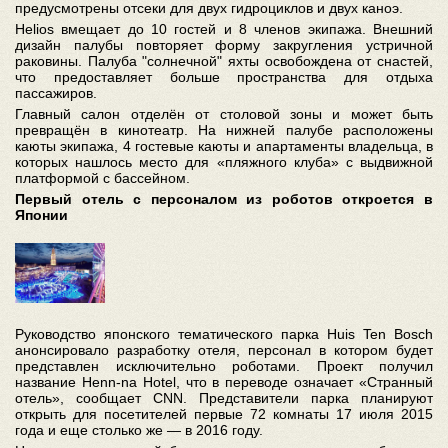
предусмотрены отсеки для двух гидроциклов и двух каноэ.
Helios вмещает до 10 гостей и 8 членов экипажа. Внешний
дизайн палубы повторяет форму закругления устричной
раковины. Палуба "солнечной" яхты освобождена от снастей,
что предоставляет больше пространства для отдыха
пассажиров.
Главный салон отделён от столовой зоны и может быть
превращён в кинотеатр. На нижней палубе расположены
каюты экипажа, 4 гостевые каюты и апартаменты владельца, в
которых нашлось место для «пляжного клуба» с выдвижной
платформой с бассейном.
Первый отель с персоналом из роботов откроется в
Японии
Руководство японского тематического парка Huis Ten Bosch
анонсировало разработку отеля, персонал в котором будет
представлен исключительно роботами. Проект получил
название Henn-na Hotel, что в переводе означает «Странный
отель», сообщает CNN. Представители парка планируют
открыть для посетителей первые 72 комнаты 17 июля 2015
года и еще столько же — в 2016 году.