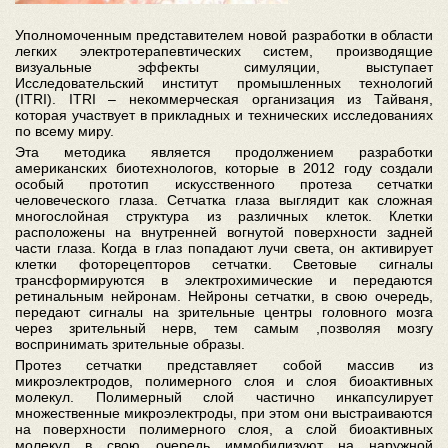
Уполномоченным представителем новой разработки в области
легких электротерапевтических систем, производящие
визуальные эффекты симуляции, выступает
Исследовательский институт промышленных технологий
(ITRI). ITRI – некоммерческая организация из Тайваня,
которая участвует в прикладных и технических исследованиях
по всему миру.
Эта методика является продолжением разработки
американских биотехнологов, которые в 2012 году создали
особый прототип искусственного протеза сетчатки
человеческого глаза. Сетчатка глаза выглядит как сложная
многослойная структура из различных клеток. Клетки
расположены на внутренней вогнутой поверхности задней
части глаза. Когда в глаз попадают лучи света, он активирует
клетки фоторецепторов сетчатки. Световые сигналы
трансформируются в электрохимические и передаются
ретинальным нейронам. Нейроны сетчатки, в свою очередь,
передают сигналы на зрительные центры головного мозга
через зрительный нерв, тем самым ,позволяя мозгу
воспринимать зрительные образы.
Протез сетчатки представляет собой массив из
микроэлектродов, полимерного слоя и слоя биоактивных
молекул. Полимерный слой частично инкапсулирует
множественные микроэлектроды, при этом они выстраиваются
на поверхности полимерного слоя, а слой биоактивных
молекул в свою очередь иммобилизуют на наружной