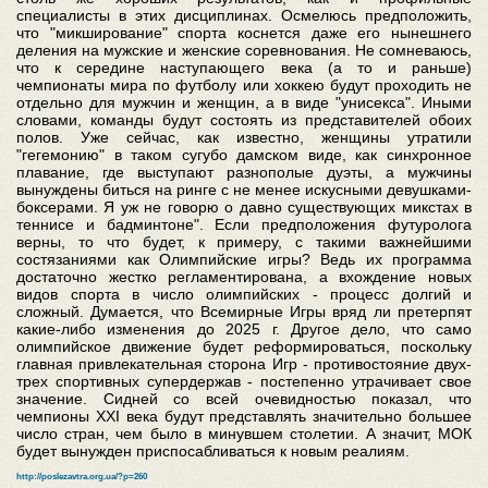
специалисты в этих дисциплинах. Осмелюсь предположить,
что "микширование" спорта коснется даже его нынешнего
деления на мужские и женские соревнования. Не сомневаюсь,
что к середине наступающего века (а то и раньше)
чемпионаты мира по футболу или хоккею будут проходить не
отдельно для мужчин и женщин, а в виде "унисекса". Иными
словами, команды будут состоять из представителей обоих
полов. Уже сейчас, как известно, женщины утратили
"гегемонию" в таком сугубо дамском виде, как синхронное
плавание, где выступают разнополые дуэты, а мужчины
вынуждены биться на ринге с не менее искусными девушками-
боксерами. Я уж не говорю о давно существующих микстах в
теннисе и бадминтоне". Если предположения футуролога
верны, то что будет, к примеру, с такими важнейшими
состязаниями как Олимпийские игры? Ведь их программа
достаточно жестко регламентирована, а вхождение новых
видов спорта в число олимпийских - процесс долгий и
сложный. Думается, что Всемирные Игры вряд ли претерпят
какие-либо изменения до 2025 г. Другое дело, что само
олимпийское движение будет реформироваться, поскольку
главная привлекательная сторона Игр - противостояние двух-
трех спортивных супердержав - постепенно утрачивает свое
значение. Сидней со всей очевидностью показал, что
чемпионы ХХI века будут представлять значительно большее
число стран, чем было в минувшем столетии. А значит, МОК
будет вынужден приспосабливаться к новым реалиям.
http://poslezavtra.org.ua/?p=260