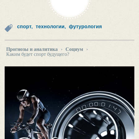
спорт,
технологии,
футурология
Прогнозы и аналитика
›
Социум
›
Каким будет спорт будущего?