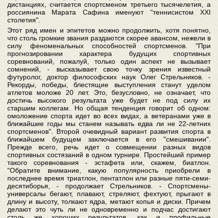
дистанциях, считается спортсменом третьего тысячелетия, а
россиянина Марата Сафина именуют "теннисистом ХХI
столетия".
Этот ряд имен и эпитетов можно продолжить, хотя понятно,
что столь громкие звания раздаются скорее авансом, нежели в
силу феноменальных способностей спортсменов. "При
прогнозировании характера будущих спортивных
соревнований, пожалуй, только один аспект не вызывает
сомнений, - высказывает свою точку зрения известный
футуролог, доктор философских наук Олег Стрельников. -
Рекорды, победы, блестящие выступления станут уделом
атлетов моложе 20 лет. Это, безусловно, не означает, что
достичь высокого результата уже будет не под силу их
старшим коллегам. Но общая тенденция говорит об одном:
омоложение спорта идет во всех видах, а ветеранами уже в
ближайшие годы мы станем называть едва ли не 22-летних
спортсменов". Второй очевидный вариант развития спорта в
ближайшем будущем заключается в его "смешивании".
Прежде всего, речь идет о совмещении разных видов
спортивных состязаний в одном турнире. Простейший пример
такого соревнования - эстафета или, скажем, биатлон.
"Обратите внимание, какую популярность приобрели в
последнее время триатлон, пентатлон или разные пяти-семи-
десятиборья, - продолжает Стрельников. - Спортсмены-
универсалы бегают, плавают, стреляют, фехтуют, прыгают в
длину и высоту, толкают ядра, метают копья и диски. Причем
делают это чуть ли не одновременно и подчас достигают
столь же хороших результатов, как и профильные