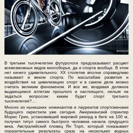
В третьем тысячелетии футурологи предсказывают расцвет
всевозможных видов многоборья, да и спорта вообще. В этом
нет ничего удивительного: ХХ столетие вполне справедливо
называют и веком спорта. По масштабам развития и
воздействия на цивилизацию спорт и в самом деле можно
считать великим феноменом. И все же, воздавая должное
выдающимся атлетам прошлого и настоящего, нельзя не
задаться вопросом: каким будет спорт третьего
тысячелетия?....
Многих из нынешних номинантов и лауреатов спортсменами
будущего окрестили уже сегодня. Американский спринтер
Морис Грин, установивший мировой рекорд в беге на 100 м,
получил титул самого быстрого человека начала грядущего
века. Австралийский пловец Ян Торп, который показывает
поразительные результаты сразу на нескольких водных