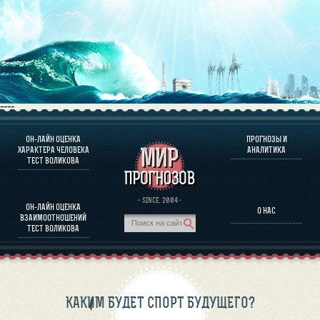
----
ОН-ЛАЙН ОЦЕНКА
ПРОГНОЗЫ И
О ПРОГРАММЕ
ХАРАКТЕРА ЧЕЛОВЕКА
АНАЛИТИКА
ТЕСТ ВОЛИКОВА
ОЦЕНКА ХАРАКТЕРA ЧЕЛОВЕКА
ОЦЕНКА ХАРАКТЕРА ВЫДАЮЩИХСЯ ЛИЧНОСТЕЙ
О ПРОГРАММЕ
· SINCE. 2004 ·
ОН-ЛАЙН ОЦЕНКА
О НАС
ТЕСТ НА СОВМЕСТИМОСТЬ ВОЛИКОВА
ВЗАИМООТНОШЕНИЙ
ПРОГНОЗЫ И АНАЛИТИКА
ТЕСТ ВОЛИКОВА
КАКИМ БУДЕТ СПОРТ БУДУЩЕГО?