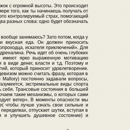
жок с огромной высоты. Это происходит
ере того, как ты начинаешь получать от
о это контролируемый страх, помогающий
ва разных слова: одно будет обозначать
 вообще занимаюсь? Зато потом, когда у
 и вкусная еда. Он должен приносить
опроходца, искателя приключений». Для
дреналина. Речь идет об очень глубоких
но имеют ярко выраженную мотивацию
 в виде денег, власти и т.д. Поэтому и
ятий, который приносит удовлетворение.
девизом можно считать фразу, которая в
Mallory) постоянно задавали вопросы,
Разумеется, экстремальные виды спорта
ь себя. Трансовые состояния в большей
ючаем такие механизмы, о которых сами
 подует ветер». В моменты опасности мы
е( чтобы лучше узнать свои сильные и
переделках, отпускает шутки, вступая в
и и улучшить душевное состояние) и