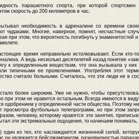
видность парашютного спорта, при которой спортсмен
ом скорость до 200 километров в час.
пытывал необходимость в адреналине со времени своег
ют чудаками. Многие, наверное, помнят, несчастные слу
ая при этом, что вероятность погибнуть у знаменитостей и
амолете.
стоящее время неправильно истолковывают. Если кто-то 
еналина. А ведь несколько десятилетий назад понятие «за
гу к определенным веществам, что она вызывала у них 
ли типичными ее проявлениями. Употребляя этот терми
ество считало больными. Считалось, что эти люди не в со
 стало более широким. Уже не нужно, чтобы присутствова
, но при этом не нравится остальным. Всегда имеются в виду
ся одобрением у определенной части общества. Поэтому ни
т просмотра футбольных телепрограмм, но при этом запро
разом, человеку, которому нравятся эти занятия, приписыва
пытал эти экстремальные ощущения, то начинаем понимать, 
) один из тех, кто наслаждается жизненной силой, кото
ас он увлекается бейсджампингом, разновидностью парашю