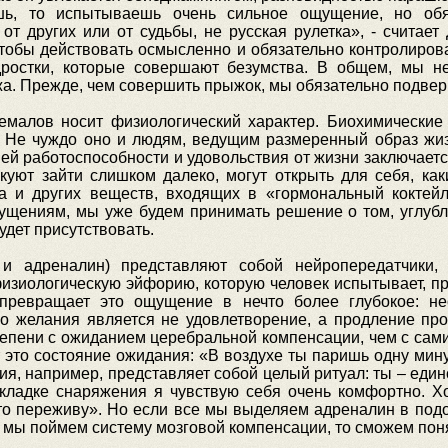
шь, то испытываешь очень сильное ощущение, но обя
от других или от судьбы, не русская рулетка», - считает
тобы действовать осмысленно и обязательно контролирова
ростки, которые совершают безумства. В общем, мы не 
жа. Прежде, чем совершить прыжок, мы обязательно подвер
емалов носит физиологический характер. Биохимические
а. Не чуждо оно и людям, ведущим размеренный образ ж
ей работоспособности и удовольствия от жизни заключает
скуют зайти слишком далеко, могут открыть для себя, ка
а и других веществ, входящих в «гормональный коктейль
щениям, мы уже будем принимать решение о том, углубля
удет присутствовать.
 и адреналин) представляют собой нейропередатчики,
зиологическую эйфорию, которую человек испытывает, пр
 превращает это ощущение в нечто более глубокое: нео
го желания является не удовлетворение, а продление пр
тепени с ожиданием церебральной компенсации, чем с сам
это состояние ожидания: «В воздухе ты паришь одну минут
ия, например, представляет собой целый ритуал: ты – един
кладке снаряжения я чувствую себя очень комфортно. Хо
что переживу». Но если все мы выделяем адреналин в подо
и мы поймем систему мозговой компенсации, то сможем поня