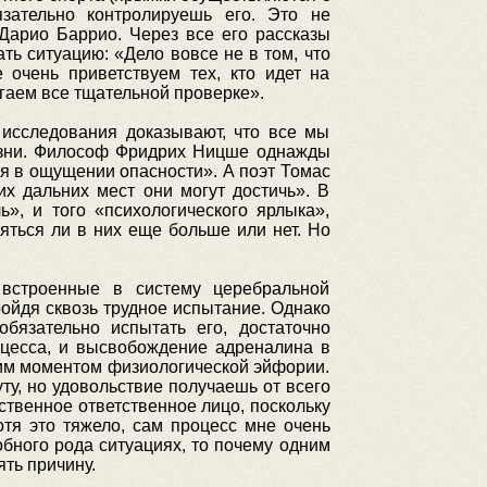
зательно контролируешь его. Это не
 Дарио Баррио. Через все его рассказы
ть ситуацию: «Дело вовсе не в том, что
очень приветствуем тех, кто идет на
гаем все тщательной проверке».
 исследования доказывают, что все мы
изни. Философ Фридрих Ницше однажды
ся в ощущении опасности». А поэт Томас
ких дальних мест они могут достичь». В
», и того «психологического ярлыка»,
ться ли в них еще больше или нет. Но
 встроенные в систему церебральной
ойдя сквозь трудное испытание. Однако
бязательно испытать его, достаточно
оцесса, и высвобождение адреналина в
им моментом физиологической эйфории.
у, но удовольствие получаешь от всего
ственное ответственное лицо, поскольку
тя это тяжело, сам процесс мне очень
бного рода ситуациях, то почему одним
ть причину.