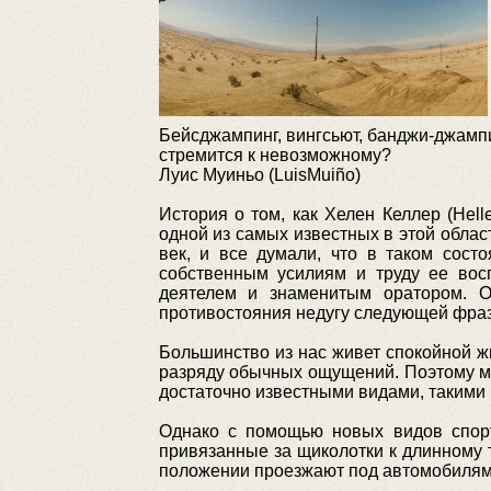
Бейсджампинг, вингсьют, банджи-джампи
стремится к невозможному?
Луис Муиньо (LuisMuiño)
История о том, как Хелен Келлер (Hell
одной из самых известных в этой облас
век, и все думали, что в таком сост
собственным усилиям и труду ее восп
деятелем и знаменитым оратором. О
противостояния недугу следующей фразо
Большинство из нас живет спокойной ж
разряду обычных ощущений. Поэтому м
достаточно известными видами, такими 
Однако с помощью новых видов спорт
привязанные за щиколотки к длинному 
положении проезжают под автомобилям