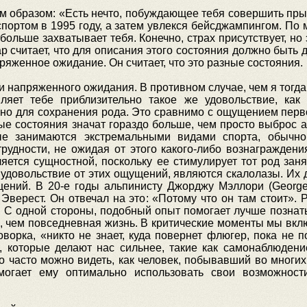
 образом: «Есть нечто, побуждающее тебя совершить пры
портом в 1995 году, а затем увлекся бейсджампингом. По м
е больше захватывает тебя. Конечно, страх присутствует, н
 считает, что для описания этого состояния должно быть д
ряженное ожидание. Он считает, что это разные состояния.
 напряженного ожидания. В противном случае, чем я тогда
вляет тебе приблизительно такое же удовольствие, как
ажно для сохранения рода. Это сравнимо с ощущением перв
ые состояния значат гораздо больше, чем просто выброс а
ые занимаются экстремальными видами спорта, обыч
удности, не ожидая от этого какого-либо вознаграждения
яется сущностной, поскольку ее стимулирует тот род зан
удовольствие от этих ощущений, являются скалолазы. Их 
ений. В 20-е годы альпинисту Джорджу Мэллори (George 
Эверест. Он отвечал на это: «Потому что он там стоит». 
 С одной стороны, подобный опыт помогает лучше познат
 чем повседневная жизнь. В критические моменты мы вкл
оворка, «никто не знает, куда повернет флюгер, пока не
 которые делают нас сильнее, такие как самонаблюдени
о часто можно видеть, как человек, побывавший во многих 
омогает ему оптимально использовать свои возможност