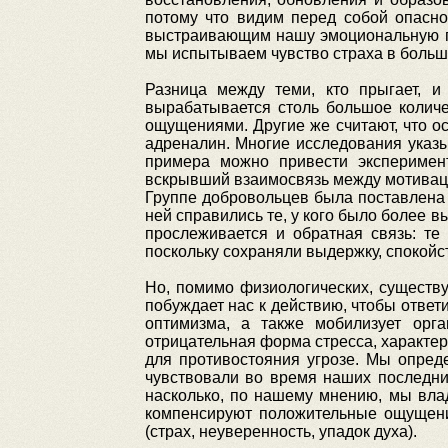
потому что видим перед собой опасно
выстраивающим нашу эмоциональную пам
мы испытываем чувство страха в больш
Разница между теми, кто прыгает, и
вырабатывается столь большое количе
ощущениями. Другие же считают, что о
адреналин. Многие исследования указы
примера можно привести эксперимент
вскрывший взаимосвязь между мотивацие
Группе добровольцев была поставлена 
ней справились те, у кого было более в
прослеживается и обратная связь: те
поскольку сохраняли выдержку, спокойс
Но, помимо физиологических, существу
побуждает нас к действию, чтобы ответ
оптимизма, а также мобилизует орга
отрицательная форма стресса, характер
для противостояния угрозе. Мы опред
чувствовали во время наших последних 
насколько, по нашему мнению, мы вла
компенсируют положительные ощущения
(страх, неуверенность, упадок духа).