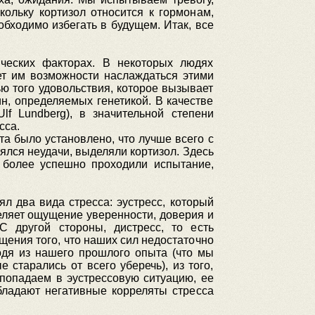
ольку кортизол относится к гормонам,
бходимо избегать в будущем. Итак, все
ических факторах. В некоторых людях
ет им возможности наслаждаться этими
ю того удовольствия, которое вызывает
н, определяемых генетикой. В качестве
f Lundberg), в значительной степени
сса.
а было установлено, что лучше всего с
оялся неудачи, выделяли кортизол. Здесь
, более успешно проходили испытание,
л два вида стресса: эустресс, который
селяет ощущение уверенности, доверия и
С другой стороны, дистресс, то есть
щения того, что наших сил недостаточно
одя из нашего прошлого опыта (что мы
 старались от всего уберечь), из того,
попадаем в эустрессовую ситуацию, ее
бладают негативные корреляты стресса