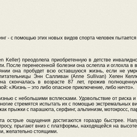
нг - с помощью этих новых видов спорта человек пытается
en Keller) преодолела приобретенную в детстве инвалидн
ти. После перенесенной болезни она ослепла и оглохла в в
оянии она пробудет всю оставшуюся жизнь, если не умр
итательницы Энн Салливан (Anne Sullivan) Хелен Келл
на скончалась в возрасте 87 лет, прожив полноценн
й: «Жизнь – это либо опасное приключение, либо ничто».
изнью с небольшими всплесками. Удовольствие от риска и 
ногие стремятся испытать их с помощью экстремальных ви
как прыжки с парашюта, серфинг, альпинизм, мотокросс, па
а острые ощущения достигаются гораздо быстрее. Напр
тросу, прыгают вниз с платформы, находящейся на высоте.
и, желательно стоящими.