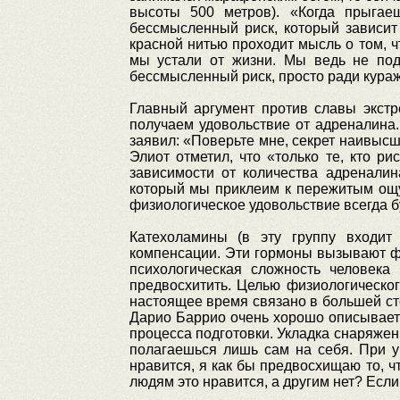
высоты 500 метров). «Когда прыгае
бессмысленный риск, который зависит 
красной нитью проходит мысль о том, ч
мы устали от жизни. Мы ведь не под
бессмысленный риск, просто ради кура
Главный аргумент против славы экстр
получаем удовольствие от адреналин
заявил: «Поверьте мне, секрет наивысш
Элиот отметил, что «только те, кто ри
зависимости от количества адреналин
который мы приклеим к пережитым ощу
физиологическое удовольствие всегда б
Катехоламины (в эту группу входит
компенсации. Эти гормоны вызывают фи
психологическая сложность человека
предвосхитить. Целью физиологическо
настоящее время связано в большей с
Дарио Баррио очень хорошо описывает 
процесса подготовки. Укладка снаряжен
полагаешься лишь сам на себя. При у
нравится, я как бы предвосхищаю то, 
людям это нравится, а другим нет? Есл