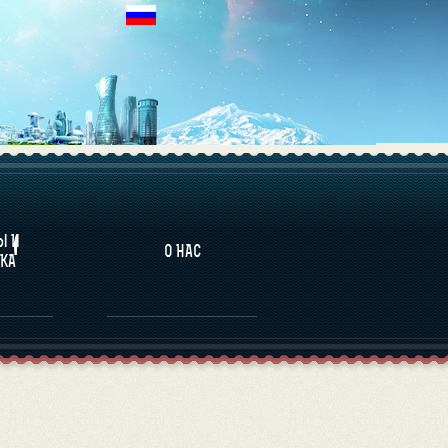
НАЛИТИКА
Ы И
О НАС
КА