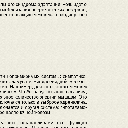
льного синдрома адаптации. Речь идет о
 мобилизация энергетических резервов,
ивести реакцию человека, находящегося
чти непримиримых системы: симпатико-
гипоталамуса и миндалевидной железы,
ей. Например, для того, чтобы человек
мпингом. Чтобы запустить наш организм,
тельное количество энергии мышцам. Это
аключался только в выбросе адреналина,
ючается и другая система: гипоталамо-
ре надпочечной железы.
акцию, останавливаем все функции
ха, ожидания. Мы испытываем тревогу,