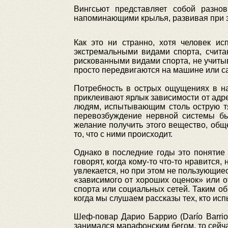
Вингсьют представляет собой разно
напоминающими крылья, развивая при эт
Как это ни странно, хотя человек ис
экстремальными видами спорта, счита
рискованными видами спорта, не учитыв
просто передвигаются на машине или с
Потребность в острых ощущениях в на
приклеивают ярлык зависимости от адр
людям, испытывающим столь острую тя
перевозбуждение нервной системы бы
желание получить этого вещество, общ
то, что с ними происходит.
Однако в последние годы это понятие
говорят, когда кому-то что-то нравится
увлекается, но при этом не пользующие
«зависимого от хороших оценок» или о
спорта или социальных сетей. Таким об
когда мы слушаем рассказы тех, кто ис
Шеф-повар Дарио Баррио (Darío Barrio
занимался марафонским бегом, то сейч