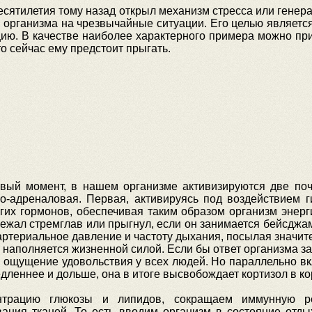
десятилетия тому назад открыл механизм стресса или генера
 организма на чрезвычайные ситуации. Его целью является
цию. В качестве наиболее характерного примера можно пр
о сейчас ему предстоит прыгать.
вый момент, в нашем организме активизируются две по
о-адреналовая. Первая, активируясь под воздействием 
их гормонов, обеспечивая таким образом организм энерги
бежал стремглав или прыгнул, если он занимается бейсджа
артериальное давление и частоту дыхания, посылая значи
к наполняется жизненной силой. Если бы ответ организма з
 ощущение удовольствия у всех людей. Но параллельно вкл
леннее и дольше, она в итоге высвобождает кортизол в ко
трацию глюкозы и липидов, сокращаем иммунную ре
вания тканей. То есть вводим организм в состояние отды