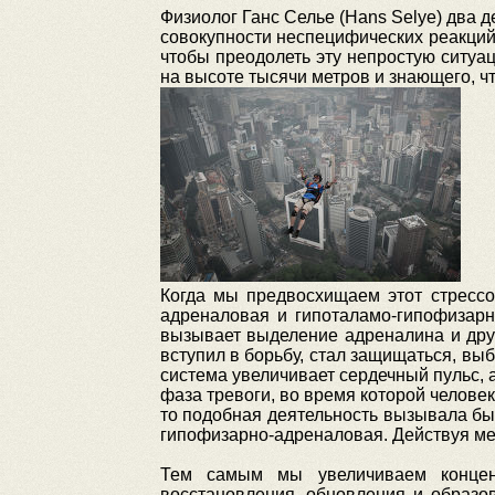
Физиолог Ганс Селье (Hans Selye) два 
совокупности неспецифических реакций
чтобы преодолеть эту непростую ситуа
на высоте тысячи метров и знающего, чт
Когда мы предвосхищаем этот стрессо
адреналовая и гипоталамо-гипофизарн
вызывает выделение адреналина и друг
вступил в борьбу, стал защищаться, вы
система увеличивает сердечный пульс, 
фаза тревоги, во время которой челове
то подобная деятельность вызывала бы
гипофизарно-адреналовая. Действуя мед
Тем самым мы увеличиваем концен
восстановления, обновления и образо