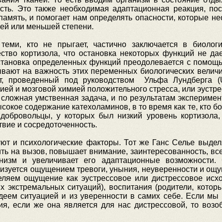
сть. Это также необходимая адаптационная реакция, поск
ять, и помогает нам определять опасности, которые нео
ей или меньшей степени.
 теми, кто не прыгает, частично заключается в биолог
ство кортизола, что остановка некоторых функций не да
становка определенных функций преодолевается с помощь
вают на важность этих переменных биологических величи
, проведенный под руководством Ульфа Лундберга (Ul
й и мозговой химией положительного стресса, или эустре
сложная умственная задача, и по результатам эксперимент
ысокое содержание катехоламинов, в то время как те, кто б
 добровольцы, у которых был низкий уровень кортизола
твие и сосредоточенность.
ют и психологические факторы. Тот же Ганс Селье выделя
ить на вызов, повышает внимание, заинтересованность, в
низм и увеличивает его адаптационные возможности. 
изуется ощущением тревоги, уныния, неуверенности и ощу
еляем ощущение как эустрессовое или дистрессовое исх
экстремальных ситуаций), воспитания (родители, которые
деем ситуацией и из уверенности в самих себе. Если мы 
, если же она является для нас дистрессовой, то возо