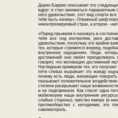
Дарио Баррио описывает это следующим
вдруг: я стал заниматься парашютным с
него удовольствие, этот вид спорта вс
тебе быть начеку». Отважный шеф-повар
неконтролируемый страх, а второе - нап
«Перед прыжком я нахожусь в состоянии
тебя все под контролем, риск доста
удовольствие, поскольку это крайне в
тех, которые стремятся вперед, подобн
внутренних ощущениях. Люди, котор
достижений: они любят преодолевать тр
говорят, что мотивация достижений явл
Наглядным примером тех, кто получает 
пяти словах выражает эту жажду ощущ
почему есть люди, желающие покорить 
оказывают положительное воздействие.
степени раскрывают наши возможности,
и не подозревали. Как гласит одна пог
мобилизуем наши внутренние ресурсы,
слабые стороны), чувство юмора (в кин
противоборство с негодяями; это п
самоконтроль.