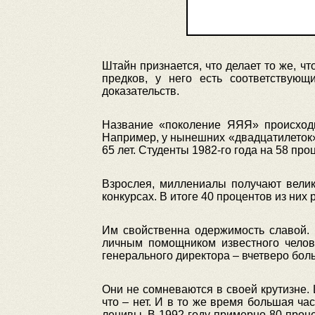
Штайн признается, что делает то же, ч
предков, у него есть соответствую
доказательств.
Название «поколение ЯЯЯ» происходи
Например, у нынешних «двадцатилеток» 
65 лет. Студенты 1982-го года на 58 пр
Взрослея, миллениалы получают велик
конкурсах. В итоге 40 процентов из них
Им свойственна одержимость славой. 
личным помощником известного челове
генерального директора – вчетверо бол
Они не сомневаются в своей крутизне. 
что – нет. И в то же время большая ча
ленивы. В 1992 году примерно 80 проце