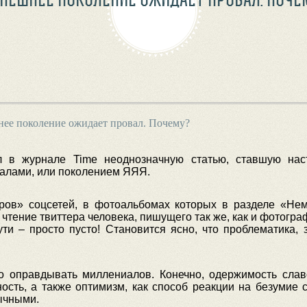
ее поколение ожидает провал. Почему?
 в журнале Time неоднозначную статью, ставшую на
алами, или поколением ЯЯЯ.
ров» соцсетей, в фотоальбомах которых в разделе «Не
 чтение твиттера человека, пишущего так же, как и фотогра
ути – просто пусто! Становится ясно, что проблематика, 
 оправдывать миллениалов. Конечно, одержимость славо
ость, а также оптимизм, как способ реакции на безумие 
ычными.