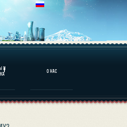
НАЛИТИКА
Ы И
О НАС
КА
МУ?