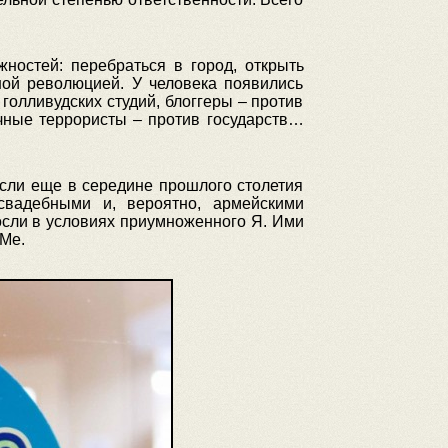
ностей: перебраться в город, открыть
ной революцией. У человека появились
олливудских студий, блоггеры – против
чные террористы – против государств…
сли еще в середине прошлого столетия
свадебными и, вероятно, армейскими
осли в условиях приумноженного Я. Ими
 Me.