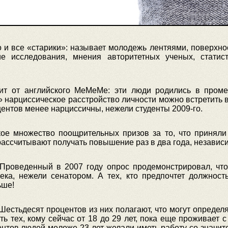
то и все «старики»: называет молодежь лентяями, поверхно
щие исследования, мнения авторитетных ученых, стати
т от английского МеМеМе: эти люди родились в проме
нарциссическое расстройство личности можно встретить вт
оцентов менее нарциссичны, нежели студенты 2009-го.
ое множество поощрительных призов за то, что приняли
 рассчитывают получать повышение раз в два года, независи
Проведенный в 2007 году опрос продемонстрировал, чт
ка, нежели сенатором. А тех, кто предпочтет должность
ьше!
Шестьдесят процентов из них полагают, что могут определя
сть тех, кому сейчас от 18 до 29 лет, пока еще проживает
нтов людей моложе 23 лет желали иметь работу со значит