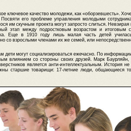
кое ключевое качество молодежи, как «оборзевшесть». Хо
 Посвяти его проблеме управления молодыми сотрудника
гося им скучным проекта могут запросто слиться. Невзирая
нный этап между подростковым возрастом и итоговым с
ка. Еще в 1910 году лишь малая часть детей училас
о со взрослыми членами их же семей, или непосредственн
м дети могут социализироваться ежечасно. По информации
ым влиянием со стороны своих друзей. Марк Баурляйн, 
сверстников является анти-интеллектуальным. История не
жны старшие товарищи: 17-летние люди, общающиеся то