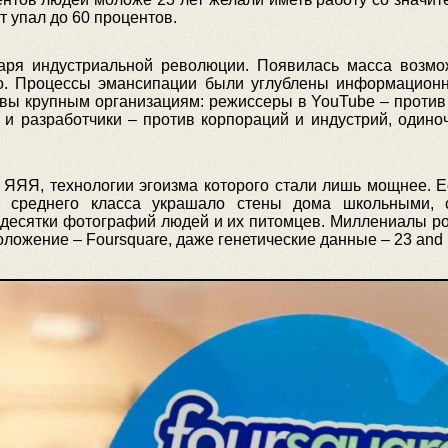
т упал до 60 процентов.
аря индустриальной революции. Появилась масса возмож
ло. Процессы эмансипации были углублены информацион
вы крупным организациям: режиссеры в YouTube – против г
и разработчики – против корпораций и индустрий, одино
 ЯЯЯ, технологии эгоизма которого стали лишь мощнее. Е
з среднего класса украшало стены дома школьными, 
 десятки фотографий людей и их питомцев. Миллениалы р
положение – Foursquare, даже генетические данные – 23 and